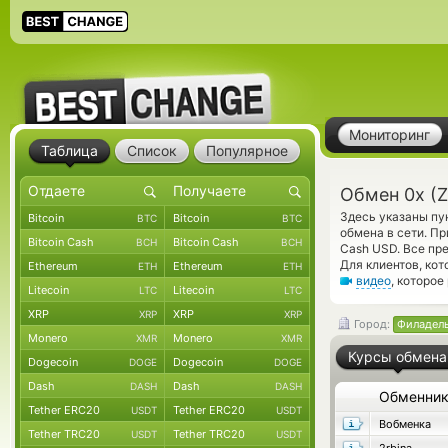
Мониторинг
Таблица
Список
Популярное
Обмен 0x (
Здесь указаны пу
Bitcoin
Bitcoin
BTC
BTC
обмена в сети. П
Bitcoin Cash
Bitcoin Cash
BCH
BCH
Cash USD. Все пр
Для клиентов, ко
Ethereum
Ethereum
ETH
ETH
видео
, которо
Litecoin
Litecoin
LTC
LTC
XRP
XRP
XRP
XRP
Город:
Филадел
Monero
Monero
XMR
XMR
Курсы обмена
Dogecoin
Dogecoin
DOGE
DOGE
Dash
Dash
DASH
DASH
Обменни
Tether ERC20
Tether ERC20
USDT
USDT
Вобменка
Tether TRC20
Tether TRC20
USDT
USDT