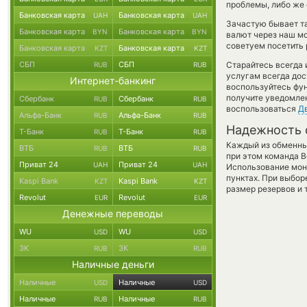
проблемы, либо же 
Банковская карта
Банковская карта
UAH
UAH
Зачастую бывает та
Банковская карта
Банковская карта
BYN
BYN
валют через наш мо
советуем посетить 
Банковская карта
Банковская карта
KZT
KZT
СБП
СБП
Старайтесь всегда
RUB
RUB
услугам всегда до
Интернет-банкинг
воспользуйтесь фу
получите уведомлен
Сбербанк
Сбербанк
RUB
RUB
воспользоваться
Д
Альфа-Банк
Альфа-Банк
RUB
RUB
Надежность 
Т-Банк
Т-Банк
RUB
RUB
Каждый из обменны
ВТБ
ВТБ
RUB
RUB
при этом команда 
Приват 24
Приват 24
UAH
UAH
Использование мон
пунктах. При выбор
Kaspi Bank
Kaspi Bank
KZT
KZT
размер резервов и 
Revolut
Revolut
EUR
EUR
Денежные переводы
WU
WU
USD
USD
ЗК
ЗК
RUB
RUB
Наличные деньги
Наличные
Наличные
USD
USD
Наличные
Наличные
RUB
RUB