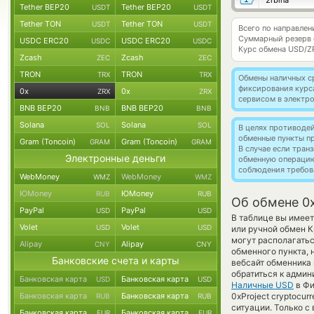
2rbina
Tether BEP20
Tether BEP20
USDT
USDT
Tether TON
Tether TON
USDT
USDT
Всего по направлен
Суммарный резерв
USDC ERC20
USDC ERC20
USDC
USDC
Курс обмена
USD/Z
Zcash
Zcash
ZEC
ZEC
TRON
TRON
TRX
TRX
Обмены наличных с
фиксирования курс
0x
0x
ZRX
ZRX
сервисом в электр
BNB BEP20
BNB BEP20
BNB
BNB
Solana
Solana
SOL
SOL
В целях противоде
обменные пункты п
Gram (Toncoin)
Gram (Toncoin)
GRAM
GRAM
В случае если тра
Электронные деньги
обменную операци
соблюдения требов
WebMoney
WebMoney
WMZ
WMZ
ЮMoney
ЮMoney
RUB
RUB
Об обмене 0x
PayPal
PayPal
USD
USD
В таблице вы имее
Volet
Volet
USD
USD
или ручной обмен К
могут располагатьс
Alipay
Alipay
CNY
CNY
обменного пункта, 
Банковские счета и карты
вебсайт обменника
обратиться к админ
Банковская карта
Банковская карта
USD
USD
Наличные USD
в Фи
Банковская карта
Банковская карта
0xProject cryptocu
RUB
RUB
ситуации. Только 
Банковская карта
Банковская карта
EUR
EUR