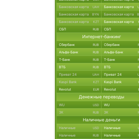
Банковская карта
Банковская карта
UAH
Банковская карта
Банковская карта
BYN
Банковская карта
Банковская карта
KZT
СБП
СБП
RUB
Интернет-банкинг
Сбербанк
Сбербанк
RUB
Альфа-Банк
Альфа-Банк
RUB
Т-Банк
Т-Банк
RUB
ВТБ
ВТБ
RUB
Приват 24
Приват 24
UAH
Kaspi Bank
Kaspi Bank
KZT
Revolut
Revolut
EUR
Денежные переводы
WU
WU
USD
ЗК
ЗК
RUB
Наличные деньги
Наличные
Наличные
USD
Наличные
Наличные
RUB