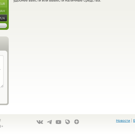
удобнее ввести или вывести наличные средства.
EUR
UAH
PLN
!
Новости
|
8+