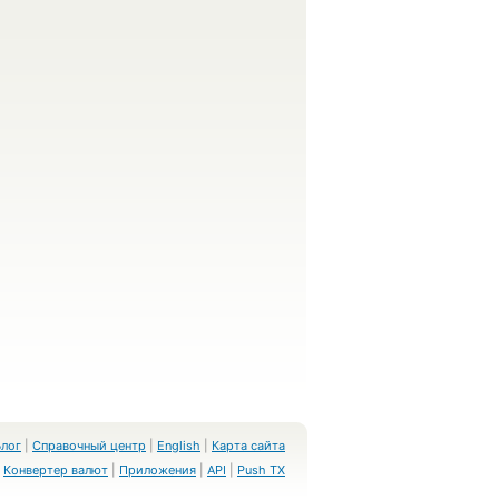
Блог
|
Справочный центр
|
English
|
Карта сайта
Конвертер валют
|
Приложения
|
API
|
Push TX