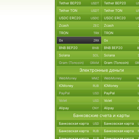
Tether BEP20
Tether BEP20
USDT
U
Tether TON
Tether TON
USDT
U
USDC ERC20
USDC ERC20
USDC
U
Zcash
Zcash
ZEC
TRON
TRON
TRX
0x
0x
ZRX
BNB BEP20
BNB BEP20
BNB
Solana
Solana
SOL
Gram (Toncoin)
Gram (Toncoin)
GRAM
G
Электронные деньги
WebMoney
WebMoney
WMZ
W
ЮMoney
ЮMoney
RUB
PayPal
PayPal
USD
Volet
Volet
USD
Alipay
Alipay
CNY
Банковские счета и карты
Банковская карта
Банковская карта
USD
Банковская карта
Банковская карта
RUB
Банковская карта
Банковская карта
EUR