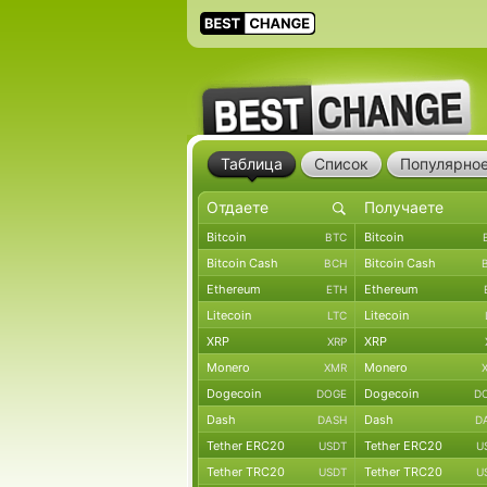
Таблица
Список
Популярно
Bitcoin
Bitcoin
BTC
Bitcoin Cash
Bitcoin Cash
BCH
Ethereum
Ethereum
ETH
Litecoin
Litecoin
LTC
XRP
XRP
XRP
Monero
Monero
XMR
Dogecoin
Dogecoin
DOGE
D
Dash
Dash
DASH
D
Tether ERC20
Tether ERC20
USDT
U
Tether TRC20
Tether TRC20
USDT
U