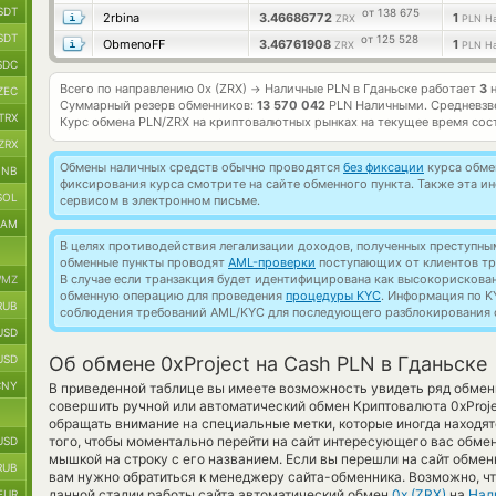
SDT
от 138 675
2rbina
3.46686772
1
ZRX
PLN Н
SDT
от 125 528
ObmenoFF
3.46761908
1
ZRX
PLN Н
SDC
Всего по направлению 0x (ZRX)
Наличные PLN в Гданьске работает
3
н
→
ZEC
Суммарный резерв обменников:
13 570 042
PLN Наличными.
Средневзв
TRX
Курс обмена
PLN/ZRX
на криптовалютных рынках на текущее время сос
ZRX
Обмены наличных средств обычно проводятся
без фиксации
курса обмен
BNB
фиксирования курса смотрите на сайте обменного пункта. Также эта 
SOL
сервисом в электронном письме.
RAM
В целях противодействия легализации доходов, полученных преступны
обменные пункты проводят
AML-проверки
поступающих от клиентов тр
В случае если транзакция будет идентифицирована как высокорискова
MZ
обменную операцию для проведения
процедуры KYC
. Информация по K
RUB
соблюдения требований AML/KYC для последующего разблокирования с
USD
USD
Об обмене 0xProject на Cash PLN в Гданьске
CNY
В приведенной таблице вы имеете возможность увидеть ряд обмен
совершить ручной или автоматический обмен Криптовалюта 0xProj
обращать внимание на специальные метки, которые иногда находят
того, чтобы моментально перейти на сайт интересующего вас обмен
USD
мышкой на строку с его названием. Если вы перешли на сайт обмен
RUB
вам нужно обратиться к менеджеру сайта-обменника. Возможно, ч
данной стадии работы сайта автоматический обмен
0x (ZRX)
на
Нал
EUR