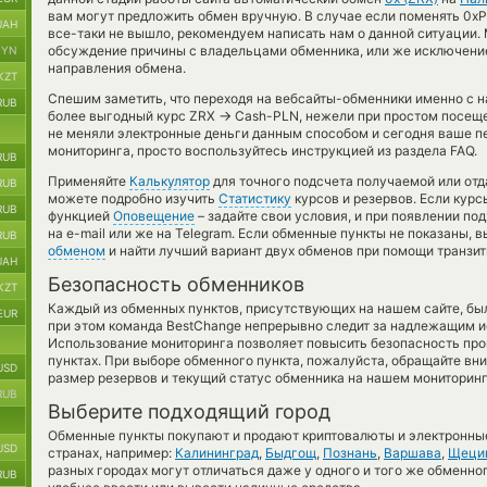
вам могут предложить обмен вручную. В случае если поменять 0xProj
UAH
все-таки не вышло, рекомендуем написать нам о данной ситуации
обсуждение причины с владельцами обменника, или же исключение
BYN
направления обмена.
KZT
Спешим заметить, что переходя на вебсайты-обменники именно с 
RUB
→
более выгодный курс ZRX
Cash-PLN, нежели при простом посещен
не меняли электронные деньги данным способом и сегодня ваше 
мониторинга, просто воспользуйтесь инструкцией из раздела FAQ.
RUB
Применяйте
Калькулятор
для точного подсчета получаемой или от
RUB
можете подробно изучить
Статистику
курсов и резервов. Если курс
RUB
функцией
Оповещение
– задайте свои условия, и при появлении п
на e-mail или же на Telegram. Если обменные пункты не показаны,
RUB
обменом
и найти лучший вариант двух обменов при помощи транзи
UAH
Безопасность обменников
KZT
Каждый из обменных пунктов, присутствующих на нашем сайте, бы
EUR
при этом команда BestChange непрерывно следит за надлежащим и
Использование мониторинга позволяет повысить безопасность пр
пунктах. При выборе обменного пункта, пожалуйста, обращайте вн
USD
размер резервов и текущий статус обменника на нашем мониторинг
RUB
Выберите подходящий город
Обменные пункты покупают и продают криптовалюты и электронные
USD
странах, например:
Калининград
,
Быдгощ
,
Познань
,
Варшава
,
Щеци
разных городах могут отличаться даже у одного и того же обменног
RUB