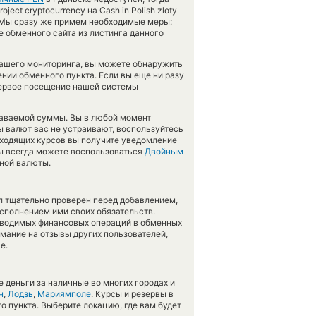
ect cryptocurrency на Cash in Polish zloty
. Мы сразу же примем необходимые меры:
 обменного сайта из листинга данного
нашего мониторинга, вы можете обнаружить
ии обменного пункта. Если вы еще ни разу
первое посещение нашей системы
даваемой суммы. Вы в любой момент
ы валют вас не устраивают, воспользуйтесь
одходящих курсов вы получите уведомление
 вы всегда можете воспользоваться
Двойным
тной валюты.
л тщательно проверен перед добавлением,
сполнением ими своих обязательств.
оводимых финансовых операций в обменных
имание на отзывы других пользователей,
е.
 деньги за наличные во многих городах и
н
,
Лодзь
,
Мариямполе
. Курсы и резервы в
о пункта. Выберите локацию, где вам будет