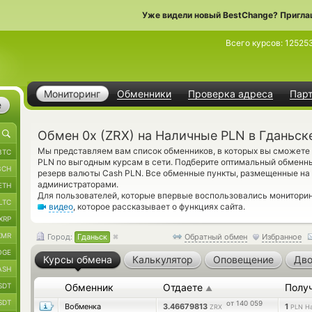
Уже видели новый BestChange? Пригла
Всего курсов:
12525
Мониторинг
Обменники
Проверка адреса
Пар
е
Обмен 0x (ZRX) на Наличные PLN в Гданьск
Мы представляем вам список обменников, в которых вы сможете 
BTC
PLN по выгодным курсам в сети. Подберите оптимальный обменны
BCH
резерв валюты Cash PLN. Все обменные пункты, размещенные на 
администраторами.
ETH
Для пользователей, которые впервые воспользовались монитори
LTC
видео
, которое рассказывает о функциях сайта.
XRP
XMR
Город:
Гданьск
Обратный обмен
Избранное
OGE
Курсы обмена
Калькулятор
Оповещение
Дво
ASH
SDT
Обменник
Отдаете
Полу
▲
SDT
от 140 059
Вобменка
3.46679813
1
ZRX
PLN Н