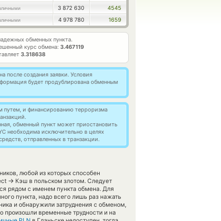
3 872 630
4545
аличными
4 978 780
1659
аличными
адежных обменных пункта.
ешенный курс обмена:
3.467119
тавляет
3.318638
а после создания заявки. Условия
информация будет продублирована обменным
м путем, и финансированию терроризма
анзакций.
нная, обменный пункт может приостановить
YC необходима исключительно в целях
редств, отправленных в транзакции.
ников, любой из которых способен
→
ect
Кэш в польском злотом. Следует
ся рядом с именем пункта обмена. Для
ного пункта, надо всего лишь раз нажать
ника и обнаружили затруднения с обменом,
то произошли временные трудности и на
ичные PLN
в Гданьске недоступен, тогда