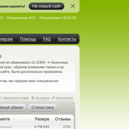
На новый сайт
шаем оценить!
39
Обменников:
614
Обновление:
14:03:30
тнерам
Помощь
FAQ
Контакты
е
→
легко обменивать 0x (ZRX)
Наличные
й курс, обратив внимание также и на
сайте, были досконально проверены
нгом, мы предлагаем специальное
Несоответствие
История
Настройка
йной обмен
Статистика
чаете
Резерв
Отзывы
4 718 632
2702
аличными