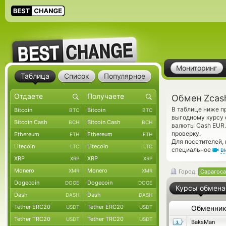
Мониторинг
Таблица
Список
Популярное
Обмен Zcash
В таблице ниже п
Bitcoin
Bitcoin
BTC
BTC
выгодному курсу 
Bitcoin Cash
Bitcoin Cash
BCH
BCH
валюты Cash EUR.
проверку.
Ethereum
Ethereum
ETH
ETH
Для посетителей,
Litecoin
Litecoin
LTC
LTC
специальное
в
XRP
XRP
XRP
XRP
Monero
Monero
XMR
XMR
Город:
Сарагоса
Dogecoin
Dogecoin
DOGE
DOGE
Курсы обмена
Dash
Dash
DASH
DASH
Tether ERC20
Tether ERC20
USDT
USDT
Обменни
Tether TRC20
Tether TRC20
USDT
USDT
BaksMan