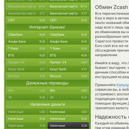
Обмен Zcash 
Банковская карта
Банковская карта
BYN
BYN
Банковская карта
Банковская карта
Все перечисленные
KZT
KZT
Кэш в евро в автом
СБП
СБП
RUB
RUB
около названий обм
Интернет-банкинг
надо всего лишь од
из обменников вы н
Сбербанк
Сбербанк
RUB
RUB
разнообразные непо
Сарагосе провести 
Альфа-Банк
Альфа-Банк
RUB
RUB
Euro cash все же н
Т-Банк
Т-Банк
RUB
RUB
обсуждение причины
направления.
ВТБ
ВТБ
RUB
RUB
Приват 24
Приват 24
UAH
UAH
Имейте в виду, что
бывают выгоднее, ч
Kaspi Bank
Kaspi Bank
KZT
KZT
данным способом и 
Revolut
Revolut
EUR
EUR
инструкцией из раз
Денежные переводы
Применяйте
Кальку
сервисом вы, в люб
WU
WU
USD
USD
устраивают, воспо
ЗК
ЗК
RUB
RUB
подходящих курсов 
помощью функции
Наличные деньги
транзитную валюту
Наличные
Наличные
USD
USD
Надежность 
Наличные
Наличные
RUB
RUB
Каждый из обменны
Наличные
Наличные
EUR
EUR
при этом команда 