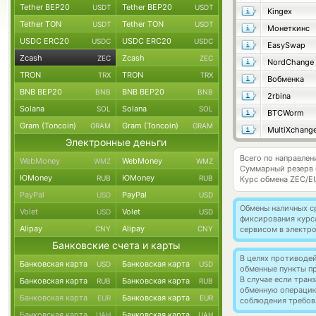
Tether BEP20
Tether BEP20
USDT
USDT
Kingex
Tether TON
Tether TON
USDT
USDT
Монеткинс
USDC ERC20
USDC ERC20
USDC
USDC
EasySwap
Zcash
Zcash
ZEC
ZEC
NordChange
TRON
TRON
TRX
TRX
Вобменка
BNB BEP20
BNB BEP20
BNB
BNB
2rbina
Solana
Solana
SOL
SOL
BTCWorm
Gram (Toncoin)
Gram (Toncoin)
GRAM
GRAM
MultiXchang
Электронные деньги
Всего по направлен
WebMoney
WebMoney
WMZ
WMZ
Суммарный резерв
ЮMoney
ЮMoney
RUB
RUB
Курс обмена
ZEC/E
PayPal
PayPal
USD
USD
Обмены наличных с
Volet
Volet
USD
USD
фиксирования курс
Alipay
Alipay
CNY
CNY
сервисом в электр
Банковские счета и карты
В целях противоде
Банковская карта
Банковская карта
USD
USD
обменные пункты п
В случае если тра
Банковская карта
Банковская карта
RUB
RUB
обменную операци
Банковская карта
Банковская карта
EUR
EUR
соблюдения требов
Банковская карта
Банковская карта
UAH
UAH