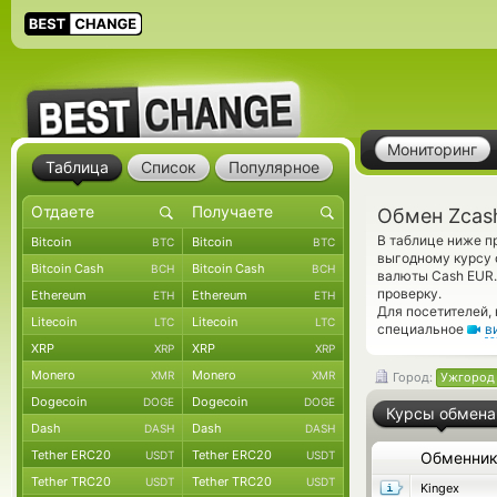
Мониторинг
Таблица
Список
Популярное
Обмен Zcas
В таблице ниже п
Bitcoin
Bitcoin
BTC
BTC
выгодному курсу 
Bitcoin Cash
Bitcoin Cash
BCH
BCH
валюты Cash EUR.
проверку.
Ethereum
Ethereum
ETH
ETH
Для посетителей,
Litecoin
Litecoin
LTC
LTC
специальное
в
XRP
XRP
XRP
XRP
Monero
Monero
XMR
XMR
Город:
Ужгород
Dogecoin
Dogecoin
DOGE
DOGE
Курсы обмена
Dash
Dash
DASH
DASH
Tether ERC20
Tether ERC20
USDT
USDT
Обменни
Tether TRC20
Tether TRC20
USDT
USDT
Kingex