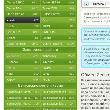
Tether BEP20
Tether BEP20
USDT
USDT
ObmenoFF
Tether TON
Tether TON
USDT
USDT
Всего по направлен
USDC ERC20
USDC ERC20
USDC
USDC
Суммарный резерв
Zcash
Zcash
ZEC
ZEC
Курс обмена
ZEC/E
TRON
TRON
TRX
TRX
Обмены наличных с
BNB BEP20
BNB BEP20
BNB
BNB
фиксирования курс
Solana
Solana
SOL
SOL
сервисом в электр
Gram (Toncoin)
Gram (Toncoin)
GRAM
GRAM
В целях противоде
Электронные деньги
обменные пункты п
WebMoney
WebMoney
В случае если тра
WMZ
WMZ
обменную операци
ЮMoney
ЮMoney
RUB
RUB
соблюдения требов
PayPal
PayPal
USD
USD
Volet
Volet
USD
USD
Обмен Zcash
Alipay
Alipay
CNY
CNY
Все перечисленные
Кэш в евро в автом
Банковские счета и карты
около названий обм
Банковская карта
Банковская карта
надо всего лишь од
USD
USD
из обменников вы н
Банковская карта
Банковская карта
RUB
RUB
разнообразные непо
Банковская карта
Банковская карта
Ужгороде провести 
EUR
EUR
на Euro cash все ж
Банковская карта
Банковская карта
UAH
UAH