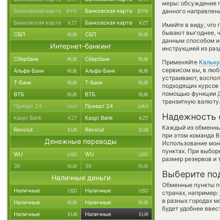
меры: обсуждение п
Банковская карта
Банковская карта
данного направлени
BYN
BYN
Банковская карта
Банковская карта
KZT
KZT
Имейте в виду, что
бывают выгоднее, ч
СБП
СБП
RUB
RUB
данным способом и 
Интернет-банкинг
инструкцией из раз
Сбербанк
Сбербанк
RUB
RUB
Применяйте
Кальку
сервисом вы, в люб
Альфа-Банк
Альфа-Банк
RUB
RUB
устраивают, воспо
Т-Банк
Т-Банк
RUB
RUB
подходящих курсов 
помощью функции
ВТБ
ВТБ
RUB
RUB
транзитную валюту
Приват 24
Приват 24
UAH
UAH
Надежность 
Kaspi Bank
Kaspi Bank
KZT
KZT
Каждый из обменны
Revolut
Revolut
EUR
EUR
при этом команда 
Денежные переводы
Использование мон
пунктах. При выбор
WU
WU
USD
USD
размер резервов и 
ЗК
ЗК
RUB
RUB
Выберите по
Наличные деньги
Обменные пункты по
Наличные
Наличные
USD
USD
странах, например:
в разных городах м
Наличные
Наличные
RUB
RUB
будет удобнее ввес
Наличные
Наличные
EUR
EUR