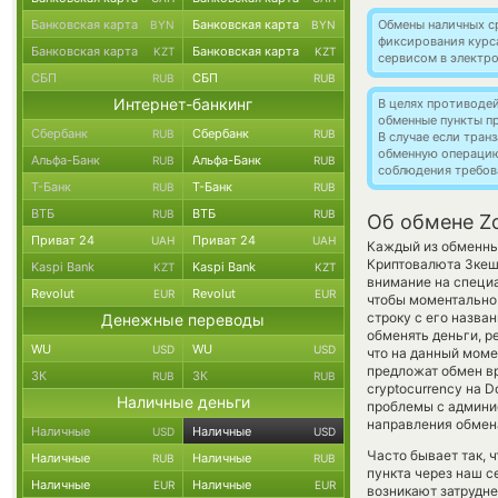
Банковская карта
Банковская карта
Обмены наличных с
BYN
BYN
фиксирования курс
Банковская карта
Банковская карта
KZT
KZT
сервисом в электр
СБП
СБП
RUB
RUB
Интернет-банкинг
В целях противоде
обменные пункты п
Сбербанк
Сбербанк
RUB
RUB
В случае если тра
обменную операци
Альфа-Банк
Альфа-Банк
RUB
RUB
соблюдения требов
Т-Банк
Т-Банк
RUB
RUB
ВТБ
ВТБ
RUB
RUB
Об обмене Zc
Приват 24
Приват 24
UAH
UAH
Каждый из обменных
Криптовалюта Зке
Kaspi Bank
Kaspi Bank
KZT
KZT
внимание на специа
Revolut
Revolut
EUR
EUR
чтобы моментально 
строку с его назва
Денежные переводы
обменять деньги, р
WU
WU
USD
USD
что на данный мом
предложат обмен вр
ЗК
ЗК
RUB
RUB
cryptocurrency на 
Наличные деньги
проблемы с админис
направления обмен
Наличные
Наличные
USD
USD
Часто бывает так, 
Наличные
Наличные
RUB
RUB
пункта через наш с
Наличные
Наличные
EUR
EUR
возникают затрудне