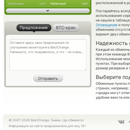
расположенной в ра
Наличные
Наличные
UAH
UAH
Постарайтесь всег
использования серв
не нашли в таблице
Оповещение
и полу
Предложения
BTC-кран
обменники отсутств
вариант двух обмен
Надежность 
Каждый из обменны
при этом команда 
Использование мон
пунктах. При выбор
размер резервов и 
Выберите по
Обменные пункты по
странах, например:
городах могут отли
удобнее ввести или
© 2007-2026 BestChange. Знаем, где обменять!
Информация на сайте предназначена для лиц 18+