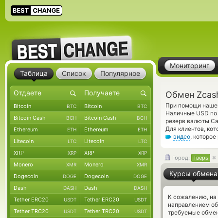
Мониторинг
Таблица
Список
Популярное
Обмен Zcas
При помощи нашег
Bitcoin
Bitcoin
BTC
BTC
Наличные USD по 
Bitcoin Cash
Bitcoin Cash
BCH
BCH
резерв валюты Ca
Для клиентов, ко
Ethereum
Ethereum
ETH
ETH
видео
, которо
Litecoin
Litecoin
LTC
LTC
XRP
XRP
XRP
XRP
Город:
Тверь
Monero
Monero
XMR
XMR
Курсы обмена
Dogecoin
Dogecoin
DOGE
DOGE
Dash
Dash
DASH
DASH
К сожалению, на
Tether ERC20
Tether ERC20
USDT
USDT
направлением об
Tether TRC20
Tether TRC20
USDT
USDT
требуемые обмен