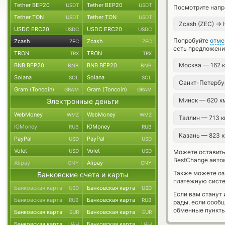
Tether BEP20
Tether BEP20
USDT
USDT
Посмотрите напр
Tether TON
Tether TON
USDT
USDT
→
Zcash (ZEC)
USDC ERC20
USDC ERC20
USDC
USDC
Попробуйте
отме
Zcash
Zcash
ZEC
ZEC
есть предложени
TRON
TRON
TRX
TRX
Москва — 162 
BNB BEP20
BNB BEP20
BNB
BNB
Solana
Solana
SOL
SOL
Санкт-Петербу
Gram (Toncoin)
Gram (Toncoin)
GRAM
GRAM
Минск — 620 
Электронные деньги
WebMoney
WebMoney
WMZ
WMZ
Таллин — 713 
ЮMoney
ЮMoney
RUB
RUB
Казань — 823 
PayPal
PayPal
USD
USD
Volet
Volet
USD
USD
Можете оставит
BestChange авто
Alipay
Alipay
CNY
CNY
Также можете о
Банковские счета и карты
платежную систе
Банковская карта
Банковская карта
USD
USD
Если вам станут
Банковская карта
Банковская карта
RUB
RUB
рады, если сооб
обменные пункты
Банковская карта
Банковская карта
EUR
EUR
Банковская карта
Банковская карта
UAH
UAH