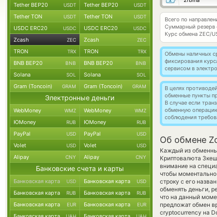
2rbina
Tether BEP20
Tether BEP20
USDT
USDT
Tether TON
Tether TON
USDT
USDT
Всего по направлен
Суммарный резерв
USDC ERC20
USDC ERC20
USDC
USDC
Курс обмена
ZEC/U
Zcash
Zcash
ZEC
ZEC
TRON
TRON
TRX
TRX
Обмены наличных с
фиксирования курс
BNB BEP20
BNB BEP20
BNB
BNB
сервисом в электр
Solana
Solana
SOL
SOL
Gram (Toncoin)
Gram (Toncoin)
GRAM
GRAM
В целях противоде
обменные пункты п
Электронные деньги
В случае если тра
обменную операци
WebMoney
WebMoney
WMZ
WMZ
соблюдения требов
ЮMoney
ЮMoney
RUB
RUB
PayPal
PayPal
USD
USD
Об обмене Zc
Volet
Volet
USD
USD
Каждый из обменных
Alipay
Alipay
CNY
CNY
Криптовалюта Зке
внимание на специа
Банковские счета и карты
чтобы моментально 
Банковская карта
Банковская карта
строку с его назва
USD
USD
обменять деньги, р
Банковская карта
Банковская карта
RUB
RUB
что на данный мом
Банковская карта
Банковская карта
предложат обмен вр
EUR
EUR
cryptocurrency на 
Банковская карта
Банковская карта
UAH
UAH