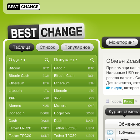
Мониторинг
Таблица
Список
Популярное
Обмен Zcash
При помощи нашег
Bitcoin
Bitcoin
BTC
BTC
Наличные USD по 
Bitcoin Cash
Bitcoin Cash
BCH
BCH
резерв валюты Ca
Для клиентов, ко
Ethereum
Ethereum
ETH
ETH
видео
, которо
Litecoin
Litecoin
LTC
LTC
XRP
XRP
XRP
XRP
Город:
Кито
Monero
Monero
XMR
XMR
Курсы обмена
Dogecoin
Dogecoin
DOGE
DOGE
Dash
Dash
DASH
DASH
Обменни
Tether ERC20
Tether ERC20
USDT
USDT
Вобменка
Tether TRC20
Tether TRC20
USDT
USDT