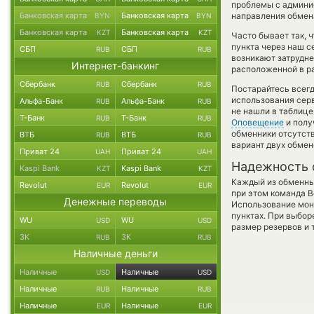
проблемы с админис
Банковская карта
Банковская карта
направления обмен
BYN
BYN
Банковская карта
Банковская карта
KZT
KZT
Часто бывает так, 
пункта через наш с
СБП
СБП
RUB
RUB
возникают затрудне
Интернет-банкинг
расположенной в ра
Сбербанк
Сбербанк
RUB
RUB
Постарайтесь всег
использования серв
Альфа-Банк
Альфа-Банк
RUB
RUB
не нашли в таблице
Т-Банк
Т-Банк
RUB
RUB
Оповещение
и полу
обменники отсутств
ВТБ
ВТБ
RUB
RUB
вариант двух обмен
Приват 24
Приват 24
UAH
UAH
Надежность 
Kaspi Bank
Kaspi Bank
KZT
KZT
Каждый из обменны
Revolut
Revolut
EUR
EUR
при этом команда 
Денежные переводы
Использование мон
пунктах. При выбор
WU
WU
USD
USD
размер резервов и 
ЗК
ЗК
RUB
RUB
Наличные деньги
Наличные
Наличные
USD
USD
Наличные
Наличные
RUB
RUB
Наличные
Наличные
EUR
EUR