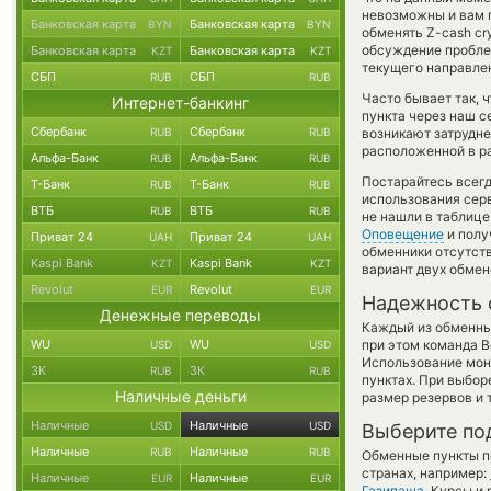
невозможны и вам п
Банковская карта
Банковская карта
BYN
BYN
обменять Z-cash cr
обсуждение проблем
Банковская карта
Банковская карта
KZT
KZT
текущего направле
СБП
СБП
RUB
RUB
Часто бывает так, 
Интернет-банкинг
пункта через наш с
Сбербанк
Сбербанк
RUB
RUB
возникают затрудне
расположенной в ра
Альфа-Банк
Альфа-Банк
RUB
RUB
Постарайтесь всег
Т-Банк
Т-Банк
RUB
RUB
использования серв
ВТБ
ВТБ
RUB
RUB
не нашли в таблице
Оповещение
и полу
Приват 24
Приват 24
UAH
UAH
обменники отсутств
Kaspi Bank
Kaspi Bank
KZT
KZT
вариант двух обмен
Revolut
Revolut
EUR
EUR
Надежность 
Денежные переводы
Каждый из обменны
WU
WU
при этом команда 
USD
USD
Использование мон
ЗК
ЗК
RUB
RUB
пунктах. При выбор
Наличные деньги
размер резервов и 
Наличные
Наличные
USD
USD
Выберите по
Наличные
Наличные
RUB
RUB
Обменные пункты по
странах, например:
Наличные
Наличные
EUR
EUR
Газипаша
. Курсы и