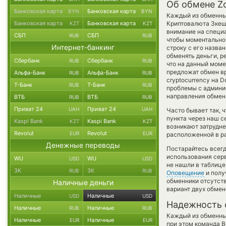
Об обмене Zc
Банковская карта
Банковская карта
BYN
BYN
Каждый из обменных
Банковская карта
Банковская карта
Криптовалюта Зке
KZT
KZT
внимание на специа
СБП
СБП
RUB
RUB
чтобы моментально 
Интернет-банкинг
строку с его назва
обменять деньги, р
Сбербанк
Сбербанк
RUB
RUB
что на данный мом
предложат обмен вр
Альфа-Банк
Альфа-Банк
RUB
RUB
cryptocurrency на 
Т-Банк
Т-Банк
RUB
RUB
проблемы с админис
направления обмен
ВТБ
ВТБ
RUB
RUB
Приват 24
Приват 24
UAH
UAH
Часто бывает так, 
пункта через наш с
Kaspi Bank
Kaspi Bank
KZT
KZT
возникают затрудне
Revolut
Revolut
EUR
EUR
расположенной в ра
Денежные переводы
Постарайтесь всег
использования серв
WU
WU
USD
USD
не нашли в таблице
ЗК
ЗК
RUB
RUB
Оповещение
и полу
обменники отсутств
Наличные деньги
вариант двух обмен
Наличные
Наличные
USD
USD
Надежность 
Наличные
Наличные
RUB
RUB
Каждый из обменны
Наличные
Наличные
EUR
EUR
при этом команда 