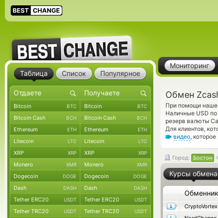
Мониторинг
Таблица
Список
Популярное
Обмен Zcas
При помощи нашег
Bitcoin
Bitcoin
BTC
BTC
Наличные USD по 
Bitcoin Cash
Bitcoin Cash
BCH
BCH
резерв валюты Ca
Для клиентов, ко
Ethereum
Ethereum
ETH
ETH
видео
, которо
Litecoin
Litecoin
LTC
LTC
XRP
XRP
XRP
XRP
Город:
Бостон
Monero
Monero
XMR
XMR
Курсы обмена
Dogecoin
Dogecoin
DOGE
DOGE
Dash
Dash
DASH
DASH
Обменни
Tether ERC20
Tether ERC20
USDT
USDT
CryptoVortex
Tether TRC20
Tether TRC20
USDT
USDT