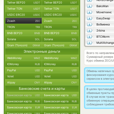
NordChange
Tether BEP20
Tether BEP20
USDT
USDT
BaksMan
Tether TON
Tether TON
USDT
USDT
Монеткинс
USDC ERC20
USDC ERC20
USDC
USDC
EasySwap
Zcash
Zcash
ZEC
ZEC
Вобменка
TRON
TRON
TRX
TRX
2rbina
BNB BEP20
BNB BEP20
BNB
BNB
BTCWorm
Solana
Solana
SOL
SOL
MultiXchang
Gram (Toncoin)
Gram (Toncoin)
GRAM
GRAM
Электронные деньги
Всего по направлен
Суммарный резерв
WebMoney
WebMoney
WMZ
WMZ
Курс обмена
ZEC/U
ЮMoney
ЮMoney
RUB
RUB
PayPal
PayPal
USD
USD
Обмены наличных с
фиксирования курс
Volet
Volet
USD
USD
сервисом в электр
Alipay
Alipay
CNY
CNY
Банковские счета и карты
В целях противоде
обменные пункты п
Банковская карта
Банковская карта
USD
USD
В случае если тра
обменную операци
Банковская карта
Банковская карта
RUB
RUB
соблюдения требов
Банковская карта
Банковская карта
EUR
EUR
Банковская карта
Банковская карта
UAH
UAH