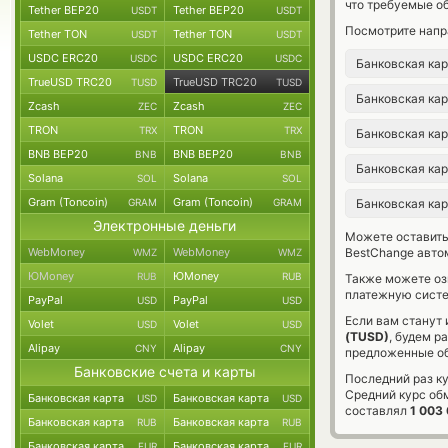
что требуемые о
Tether BEP20
Tether BEP20
USDT
USDT
Посмотрите напр
Tether TON
Tether TON
USDT
USDT
USDC ERC20
USDC ERC20
USDC
USDC
Банковская ка
TrueUSD TRC20
TrueUSD TRC20
TUSD
TUSD
Банковская ка
Zcash
Zcash
ZEC
ZEC
TRON
TRON
TRX
TRX
Банковская ка
BNB BEP20
BNB BEP20
BNB
BNB
Банковская ка
Solana
Solana
SOL
SOL
Gram (Toncoin)
Gram (Toncoin)
GRAM
GRAM
Банковская ка
Электронные деньги
Можете оставит
WebMoney
WebMoney
BestChange авто
WMZ
WMZ
ЮMoney
ЮMoney
RUB
RUB
Также можете о
платежную систе
PayPal
PayPal
USD
USD
Если вам станут
Volet
Volet
USD
USD
(TUSD)
, будем р
Alipay
Alipay
CNY
CNY
предложенные об
Банковские счета и карты
Последний раз к
Средний курс об
Банковская карта
Банковская карта
USD
USD
составлял
1 003
Банковская карта
Банковская карта
RUB
RUB
Банковская карта
Банковская карта
EUR
EUR