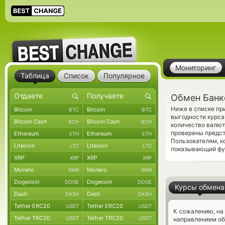
Мониторинг
Таблица
Список
Популярное
Обмен Банк
Ниже в списке пр
Bitcoin
Bitcoin
BTC
BTC
выгодности курса
Bitcoin Cash
Bitcoin Cash
BCH
BCH
количество валют
проверены предс
Ethereum
Ethereum
ETH
ETH
Пользователям, 
Litecoin
Litecoin
LTC
LTC
показывающий фун
XRP
XRP
XRP
XRP
Monero
Monero
XMR
XMR
Dogecoin
Dogecoin
DOGE
DOGE
Курсы обмена
Dash
Dash
DASH
DASH
Tether ERC20
Tether ERC20
USDT
USDT
К сожалению, на
Tether TRC20
Tether TRC20
USDT
USDT
направлением об