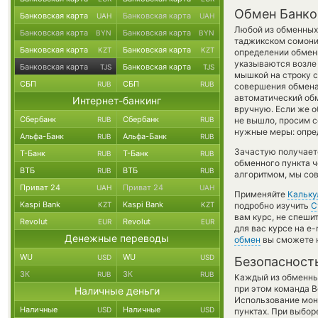
Обмен Банко
Банковская карта
Банковская карта
UAH
UAH
Любой из обменных 
Банковская карта
Банковская карта
BYN
BYN
таджикском сомон
Банковская карта
Банковская карта
KZT
KZT
определении обмен
указываются возле 
Банковская карта
Банковская карта
TJS
TJS
мышкой на строку с
СБП
СБП
RUB
RUB
совершения обмена 
автоматический о
Интернет-банкинг
вручную. Если же об
Сбербанк
Сбербанк
RUB
RUB
не вышло, просим 
нужные меры: опред
Альфа-Банк
Альфа-Банк
RUB
RUB
Зачастую получаетс
Т-Банк
Т-Банк
RUB
RUB
обменного пункта ч
ВТБ
ВТБ
RUB
RUB
алгоритмом, мы сов
Приват 24
Приват 24
UAH
UAH
Применяйте
Кальку
Kaspi Bank
Kaspi Bank
KZT
KZT
подробно изучить
С
вам курс, не спеши
Revolut
Revolut
EUR
EUR
для вас курсе на e
Денежные переводы
обмен
вы сможете н
WU
WU
USD
USD
Безопасност
ЗК
ЗК
RUB
RUB
Каждый из обменны
при этом команда 
Наличные деньги
Использование мон
Наличные
Наличные
USD
USD
пунктах. При выбор