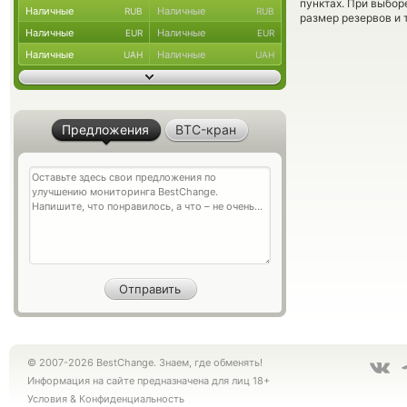
пунктах. При выбор
Наличные
Наличные
RUB
RUB
размер резервов и 
Наличные
Наличные
EUR
EUR
Наличные
Наличные
UAH
UAH
Предложения
BTC-кран
© 2007-2026 BestChange. Знаем, где обменять!
Информация на сайте предназначена для лиц 18+
Условия
&
Конфиденциальность