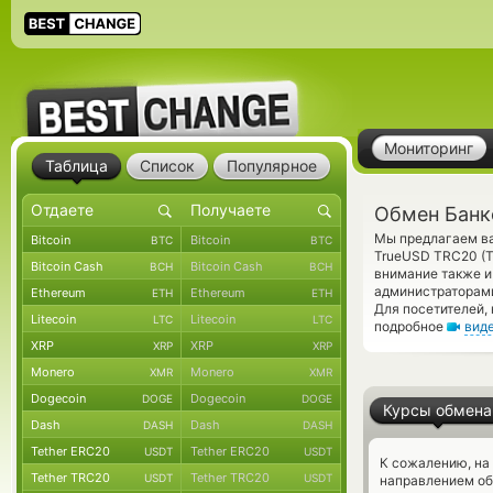
Мониторинг
Таблица
Список
Популярное
Обмен Банк
Мы предлагаем ва
Bitcoin
Bitcoin
BTC
BTC
TrueUSD TRC20 (T
Bitcoin Cash
Bitcoin Cash
BCH
BCH
внимание также и
администраторами
Ethereum
Ethereum
ETH
ETH
Для посетителей,
Litecoin
Litecoin
LTC
LTC
подробное
вид
XRP
XRP
XRP
XRP
Monero
Monero
XMR
XMR
Dogecoin
Dogecoin
DOGE
DOGE
Курсы обмена
Dash
Dash
DASH
DASH
Tether ERC20
Tether ERC20
USDT
USDT
К сожалению, на
Tether TRC20
Tether TRC20
USDT
USDT
направлением об