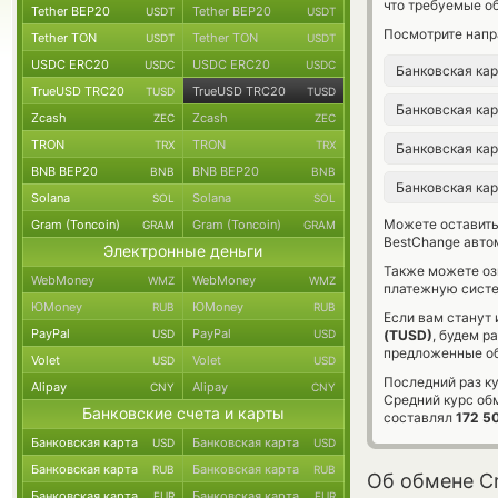
что требуемые о
Tether BEP20
Tether BEP20
USDT
USDT
Посмотрите напр
Tether TON
Tether TON
USDT
USDT
USDC ERC20
USDC ERC20
USDC
USDC
Банковская ка
TrueUSD TRC20
TrueUSD TRC20
TUSD
TUSD
Банковская ка
Zcash
Zcash
ZEC
ZEC
TRON
TRON
TRX
TRX
Банковская ка
BNB BEP20
BNB BEP20
BNB
BNB
Банковская ка
Solana
Solana
SOL
SOL
Можете оставит
Gram (Toncoin)
Gram (Toncoin)
GRAM
GRAM
BestChange авто
Электронные деньги
Также можете о
WebMoney
WebMoney
WMZ
WMZ
платежную систе
ЮMoney
ЮMoney
RUB
RUB
Если вам станут
PayPal
PayPal
USD
USD
(TUSD)
, будем р
предложенные об
Volet
Volet
USD
USD
Последний раз к
Alipay
Alipay
CNY
CNY
Средний курс об
Банковские счета и карты
составлял
172 5
Банковская карта
Банковская карта
USD
USD
Банковская карта
Банковская карта
RUB
RUB
Об обмене Cr
Банковская карта
Банковская карта
EUR
EUR