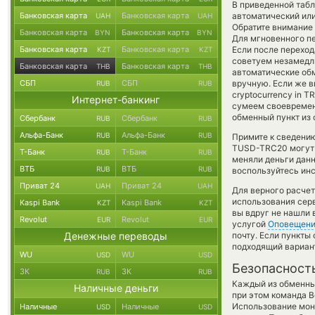
В приведенной табл
Банковская карта
Банковская карта
автоматический или
UAH
UAH
Обратите внимание 
Банковская карта
Банковская карта
BYN
BYN
Для мгновенного пе
Банковская карта
Банковская карта
Если после переход
KZT
KZT
советуем незамедли
Банковская карта
Банковская карта
THB
THB
автоматические о
СБП
СБП
вручную. Если же в
RUB
RUB
cryptocurrency in 
Интернет-банкинг
сумеем своевремен
обменный пункт из 
Сбербанк
Сбербанк
RUB
RUB
Альфа-Банк
Альфа-Банк
RUB
RUB
Примите к сведению
TUSD-TRC20 могут б
Т-Банк
Т-Банк
RUB
RUB
меняли деньги данн
ВТБ
ВТБ
RUB
RUB
воспользуйтесь инс
Приват 24
Приват 24
UAH
UAH
Для верного расчет
использования серв
Kaspi Bank
Kaspi Bank
KZT
KZT
вы вдруг не нашли 
Revolut
Revolut
EUR
EUR
услугой
Оповещен
Денежные переводы
почту. Если пункты
подходящий вариан
WU
WU
USD
USD
Безопасност
ЗК
ЗК
RUB
RUB
Каждый из обменны
Наличные деньги
при этом команда 
Использование мон
Наличные
Наличные
USD
USD