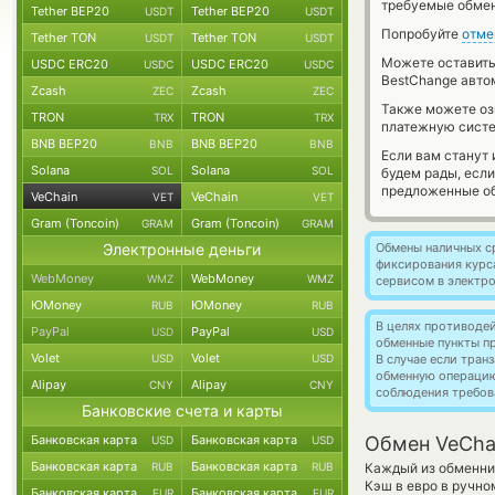
требуемые обмен
Tether BEP20
Tether BEP20
USDT
USDT
Попробуйте
отме
Tether TON
Tether TON
USDT
USDT
Можете оставит
USDC ERC20
USDC ERC20
USDC
USDC
BestChange авто
Zcash
Zcash
ZEC
ZEC
Также можете о
TRON
TRON
TRX
TRX
платежную систе
BNB BEP20
BNB BEP20
BNB
BNB
Если вам станут
Solana
Solana
SOL
SOL
будем рады, есл
предложенные об
VeChain
VeChain
VET
VET
Gram (Toncoin)
Gram (Toncoin)
GRAM
GRAM
Электронные деньги
Обмены наличных с
фиксирования курс
WebMoney
WebMoney
WMZ
WMZ
сервисом в электр
ЮMoney
ЮMoney
RUB
RUB
В целях противоде
PayPal
PayPal
USD
USD
обменные пункты п
Volet
Volet
USD
USD
В случае если тра
обменную операци
Alipay
Alipay
CNY
CNY
соблюдения требов
Банковские счета и карты
Банковская карта
Банковская карта
Обмен VeChai
USD
USD
Банковская карта
Банковская карта
RUB
RUB
Каждый из обменник
Кэш в евро в ручно
Банковская карта
Банковская карта
EUR
EUR