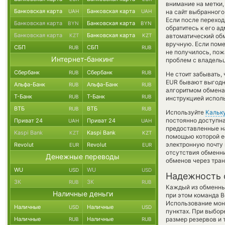
внимание на метки,
Банковская карта
Банковская карта
UAH
UAH
на сайт выбранного
Если после перехо
Банковская карта
Банковская карта
BYN
BYN
обратитесь к его а
Банковская карта
Банковская карта
KZT
KZT
автоматический о
вручную. Если поме
СБП
СБП
RUB
RUB
не получилось, пож
Интернет-банкинг
проблем с владельц
Сбербанк
Сбербанк
RUB
RUB
Не стоит забывать,
EUR бывают выгодне
Альфа-Банк
Альфа-Банк
RUB
RUB
алгоритмом обмена 
Т-Банк
Т-Банк
RUB
RUB
инструкцией испол
ВТБ
ВТБ
RUB
RUB
Используйте
Кальк
постоянно доступн
Приват 24
Приват 24
UAH
UAH
предоставленные н
Kaspi Bank
Kaspi Bank
KZT
KZT
помощью которой е
электронную почту 
Revolut
Revolut
EUR
EUR
отсутствия обменн
Денежные переводы
обменов через тра
WU
WU
USD
USD
Надежность 
ЗК
ЗК
RUB
RUB
Каждый из обменны
Наличные деньги
при этом команда 
Использование мон
Наличные
Наличные
USD
USD
пунктах. При выбор
Наличные
Наличные
размер резервов и 
RUB
RUB