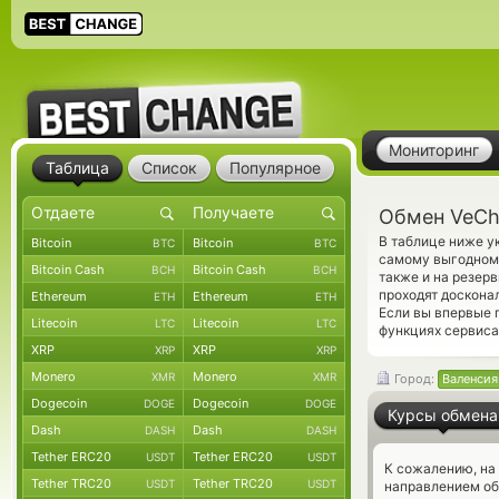
Мониторинг
Таблица
Список
Популярное
Обмен VeCh
В таблице ниже у
Bitcoin
Bitcoin
BTC
BTC
самому выгодному
Bitcoin Cash
Bitcoin Cash
BCH
BCH
также и на резер
проходят доскона
Ethereum
Ethereum
ETH
ETH
Если вы впервые 
Litecoin
Litecoin
LTC
LTC
функциях сервиса
XRP
XRP
XRP
XRP
Monero
Monero
XMR
XMR
Город:
Валенсия
Dogecoin
Dogecoin
DOGE
DOGE
Курсы обмена
Dash
Dash
DASH
DASH
Tether ERC20
Tether ERC20
USDT
USDT
К сожалению, на
Tether TRC20
Tether TRC20
USDT
USDT
направлением об