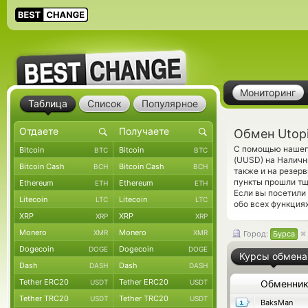
Мониторинг
Таблица
Список
Популярное
Обмен Utop
С помощью нашего
Bitcoin
Bitcoin
BTC
BTC
(UUSD) на Наличн
Bitcoin Cash
Bitcoin Cash
BCH
BCH
также и на резер
пункты прошли тщ
Ethereum
Ethereum
ETH
ETH
Если вы посетили
Litecoin
Litecoin
LTC
LTC
обо всех функциях
XRP
XRP
XRP
XRP
Monero
Monero
XMR
XMR
Город:
Бурса
Dogecoin
Dogecoin
DOGE
DOGE
Курсы обмена
Dash
Dash
DASH
DASH
Tether ERC20
Tether ERC20
USDT
USDT
Обменни
Tether TRC20
Tether TRC20
USDT
USDT
BaksMan