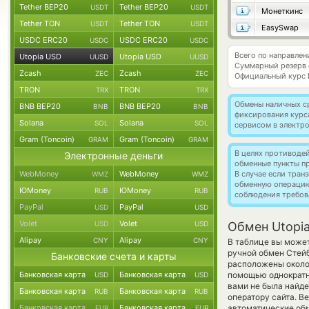
Tether BEP20
Tether BEP20
USDT
USDT
Монеткинс
Tether TON
Tether TON
USDT
USDT
EasySwap
USDC ERC20
USDC ERC20
USDC
USDC
Всего по направле
Utopia USD
Utopia USD
UUSD
UUSD
Суммарный резерв
Zcash
Zcash
ZEC
ZEC
Официальный курс
TRON
TRON
TRX
TRX
Обмены наличных с
BNB BEP20
BNB BEP20
BNB
BNB
фиксирования курс
Solana
Solana
SOL
SOL
сервисом в электр
Gram (Toncoin)
Gram (Toncoin)
GRAM
GRAM
В целях противоде
Электронные деньги
обменные пункты п
WebMoney
WebMoney
В случае если тра
WMZ
WMZ
обменную операци
ЮMoney
ЮMoney
RUB
RUB
соблюдения требов
PayPal
PayPal
USD
USD
Volet
Volet
USD
USD
Обмен Utopia
Alipay
Alipay
CNY
CNY
В таблице вы может
ручной обмен Стей
Банковские счета и карты
расположены около 
Банковская карта
Банковская карта
помощью однократно
USD
USD
вами не была найд
Банковская карта
Банковская карта
RUB
RUB
оператору сайта. В
Банковская карта
Банковская карта
автоматические о
EUR
EUR