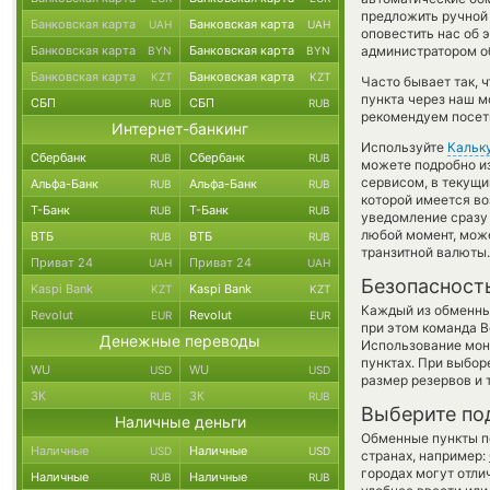
предложить ручной о
Банковская карта
Банковская карта
UAH
UAH
оповестить нас об 
Банковская карта
Банковская карта
администратором об
BYN
BYN
Банковская карта
Банковская карта
KZT
KZT
Часто бывает так, 
пункта через наш м
СБП
СБП
RUB
RUB
рекомендуем посети
Интернет-банкинг
Используйте
Кальк
Сбербанк
Сбербанк
RUB
RUB
можете подробно и
сервисом, в текущи
Альфа-Банк
Альфа-Банк
RUB
RUB
которой имеется во
Т-Банк
Т-Банк
RUB
RUB
уведомление сразу 
любой момент, мож
ВТБ
ВТБ
RUB
RUB
транзитной валюты.
Приват 24
Приват 24
UAH
UAH
Безопасност
Kaspi Bank
Kaspi Bank
KZT
KZT
Каждый из обменны
Revolut
Revolut
EUR
EUR
при этом команда 
Денежные переводы
Использование мон
пунктах. При выбор
WU
WU
USD
USD
размер резервов и 
ЗК
ЗК
RUB
RUB
Выберите по
Наличные деньги
Обменные пункты по
Наличные
Наличные
USD
USD
странах, например:
городах могут отли
Наличные
Наличные
RUB
RUB