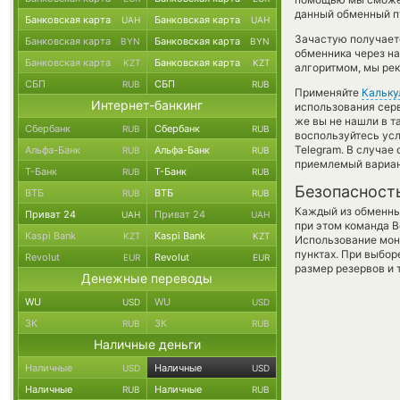
данный обменный пу
Банковская карта
Банковская карта
UAH
UAH
Зачастую получает
Банковская карта
Банковская карта
BYN
BYN
обменника через на
Банковская карта
Банковская карта
KZT
KZT
алгоритмом, мы рек
СБП
СБП
RUB
RUB
Применяйте
Кальку
Интернет-банкинг
использования серв
же вы не нашли в т
Сбербанк
Сбербанк
RUB
RUB
воспользуйтесь ус
Telegram. В случае
Альфа-Банк
Альфа-Банк
RUB
RUB
приемлемый вариан
Т-Банк
Т-Банк
RUB
RUB
Безопасност
ВТБ
ВТБ
RUB
RUB
Каждый из обменны
Приват 24
Приват 24
UAH
UAH
при этом команда 
Kaspi Bank
Kaspi Bank
KZT
KZT
Использование мон
пунктах. При выбор
Revolut
Revolut
EUR
EUR
размер резервов и 
Денежные переводы
WU
WU
USD
USD
ЗК
ЗК
RUB
RUB
Наличные деньги
Наличные
Наличные
USD
USD
Наличные
Наличные
RUB
RUB