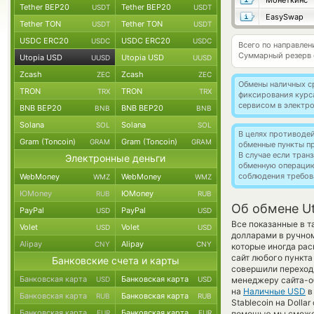
Монеткинс
Tether BEP20
Tether BEP20
USDT
USDT
EasySwap
Tether TON
Tether TON
USDT
USDT
USDC ERC20
USDC ERC20
USDC
USDC
Всего по направле
Суммарный резерв
Utopia USD
Utopia USD
UUSD
UUSD
Zcash
Zcash
ZEC
ZEC
Обмены наличных с
TRON
TRON
TRX
TRX
фиксирования курс
сервисом в электр
BNB BEP20
BNB BEP20
BNB
BNB
Solana
Solana
SOL
SOL
В целях противоде
Gram (Toncoin)
Gram (Toncoin)
GRAM
GRAM
обменные пункты п
В случае если тра
Электронные деньги
обменную операци
соблюдения требов
WebMoney
WebMoney
WMZ
WMZ
ЮMoney
ЮMoney
RUB
RUB
Об обмене Ut
PayPal
PayPal
USD
USD
Все показанные в 
Volet
Volet
USD
USD
долларами в ручно
Alipay
Alipay
CNY
CNY
которые иногда рас
сайт любого пункта
Банковские счета и карты
совершили переход 
Банковская карта
Банковская карта
USD
USD
менеджеру сайта-о
на
Наличные USD
в
Банковская карта
Банковская карта
RUB
RUB
Stablecoin на Doll
Банковская карта
Банковская карта
EUR
EUR
помощью мы сможем