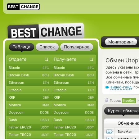
Мониторинг
Таблица
Список
Популярное
Обмен Utop
Здесь указаны вс
Bitcoin
Bitcoin
BTC
BTC
обмена в сети. П
Bitcoin Cash
Bitcoin Cash
BCH
BCH
Все обменные пун
Клиентам, посещ
Ethereum
Ethereum
ETH
ETH
видео-гайд
, п
Litecoin
Litecoin
LTC
LTC
XRP
XRP
XRP
XRP
Город:
Квебек
Monero
Monero
XMR
XMR
Курсы обмена
Dogecoin
Dogecoin
DOGE
DOGE
Dash
Dash
DASH
DASH
Обменни
Tether ERC20
Tether ERC20
USDT
USDT
BaksMan
Tether TRC20
Tether TRC20
USDT
USDT