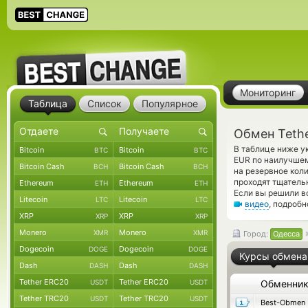
Мониторинг
Таблица
Список
Популярное
Обмен Teth
В таблице ниже у
Bitcoin
Bitcoin
BTC
BTC
EUR по наилучшем
Bitcoin Cash
Bitcoin Cash
BCH
BCH
на резервное кол
проходят тщатель
Ethereum
Ethereum
ETH
ETH
Если вы решили в
Litecoin
Litecoin
LTC
LTC
видео
, подроб
XRP
XRP
XRP
XRP
Monero
Monero
XMR
XMR
Город:
Одесса
Dogecoin
Dogecoin
DOGE
DOGE
Курсы обмена
Dash
Dash
DASH
DASH
Tether ERC20
Tether ERC20
USDT
USDT
Обменни
Tether TRC20
Tether TRC20
USDT
USDT
Best-Obmen