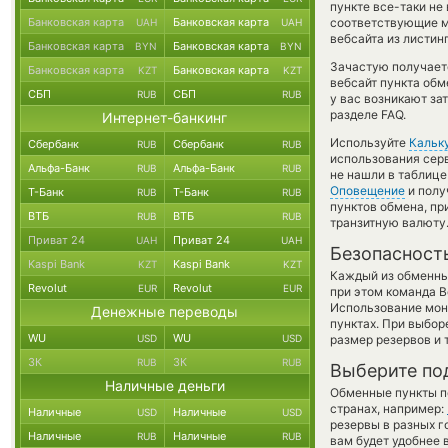
пункте все-таки н
Банковская карта
Банковская карта
соответствующие м
UAH
UAH
вебсайта из листин
Банковская карта
Банковская карта
BYN
BYN
Зачастую получает
Банковская карта
Банковская карта
KZT
KZT
вебсайт пункта обм
СБП
СБП
RUB
RUB
у вас возникают за
разделе FAQ.
Интернет-банкинг
Используйте
Кальк
Сбербанк
Сбербанк
RUB
RUB
использования серв
Альфа-Банк
Альфа-Банк
RUB
RUB
не нашли в таблице
Оповещение
и полу
Т-Банк
Т-Банк
RUB
RUB
пунктов обмена, п
ВТБ
ВТБ
RUB
RUB
транзитную валюту
Приват 24
Приват 24
UAH
UAH
Безопасност
Kaspi Bank
Kaspi Bank
KZT
KZT
Каждый из обменны
Revolut
Revolut
EUR
EUR
при этом команда 
Использование мон
Денежные переводы
пунктах. При выбор
WU
WU
USD
USD
размер резервов и 
ЗК
ЗК
RUB
RUB
Выберите по
Наличные деньги
Обменные пункты по
странах, например:
Наличные
Наличные
USD
USD
резервы в разных г
Наличные
Наличные
RUB
RUB
вам будет удобнее 