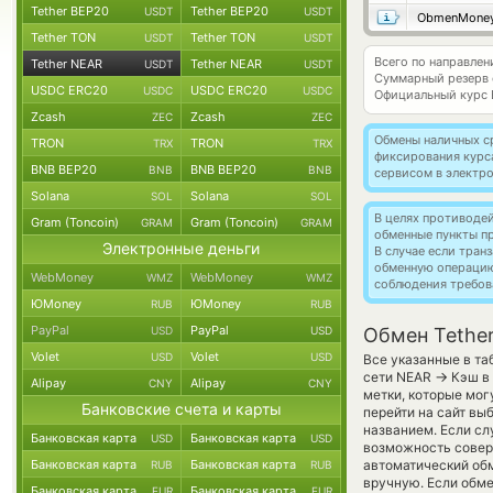
Tether BEP20
Tether BEP20
USDT
USDT
ObmenMone
Tether TON
Tether TON
USDT
USDT
Всего по направлен
Tether NEAR
Tether NEAR
USDT
USDT
Суммарный резерв
USDC ERC20
USDC ERC20
USDC
USDC
Официальный курс
Zcash
Zcash
ZEC
ZEC
Обмены наличных с
TRON
TRON
TRX
TRX
фиксирования курс
BNB BEP20
BNB BEP20
BNB
BNB
сервисом в электр
Solana
Solana
SOL
SOL
В целях противоде
Gram (Toncoin)
Gram (Toncoin)
GRAM
GRAM
обменные пункты п
Электронные деньги
В случае если тра
обменную операци
WebMoney
WebMoney
WMZ
WMZ
соблюдения требов
ЮMoney
ЮMoney
RUB
RUB
PayPal
PayPal
USD
USD
Обмен Tethe
Volet
Volet
USD
USD
Все указанные в та
→
сети NEAR
Кэш в 
Alipay
Alipay
CNY
CNY
метки, которые мог
Банковские счета и карты
перейти на сайт вы
названием. Если сл
Банковская карта
Банковская карта
USD
USD
возможность соверш
Банковская карта
Банковская карта
автоматический обм
RUB
RUB
вручную. Если обме
Банковская карта
Банковская карта
EUR
EUR