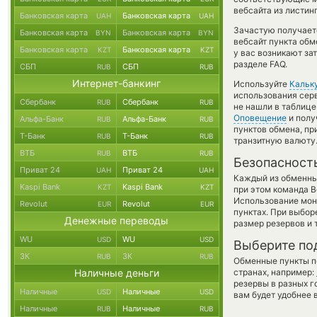
вебсайта из листин
Банковская карта
Банковская карта
UAH
UAH
Зачастую получает
Банковская карта
Банковская карта
BYN
BYN
вебсайт пункта обм
Банковская карта
Банковская карта
KZT
KZT
у вас возникают за
разделе FAQ.
СБП
СБП
RUB
RUB
Интернет-банкинг
Используйте
Кальк
использования серв
Сбербанк
Сбербанк
RUB
RUB
не нашли в таблице
Оповещение
и полу
Альфа-Банк
Альфа-Банк
RUB
RUB
пунктов обмена, п
Т-Банк
Т-Банк
RUB
RUB
транзитную валюту
ВТБ
ВТБ
RUB
RUB
Безопасност
Приват 24
Приват 24
UAH
UAH
Каждый из обменны
Kaspi Bank
Kaspi Bank
KZT
KZT
при этом команда 
Использование мон
Revolut
Revolut
EUR
EUR
пунктах. При выбор
Денежные переводы
размер резервов и 
WU
WU
USD
USD
Выберите по
ЗК
ЗК
RUB
RUB
Обменные пункты по
Наличные деньги
странах, например:
резервы в разных г
Наличные
Наличные
USD
USD
вам будет удобнее 
Наличные
Наличные
RUB
RUB