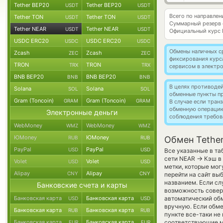
Tether BEP20
Tether BEP20
USDT
USDT
Всего по направлен
Tether TON
Tether TON
USDT
USDT
Суммарный резерв
Tether NEAR
Tether NEAR
USDT
USDT
Официальный курс
USDC ERC20
USDC ERC20
USDC
USDC
Обмены наличных с
Zcash
Zcash
ZEC
ZEC
фиксирования курс
TRON
TRON
TRX
TRX
сервисом в электр
BNB BEP20
BNB BEP20
BNB
BNB
В целях противоде
Solana
Solana
SOL
SOL
обменные пункты п
Gram (Toncoin)
Gram (Toncoin)
GRAM
GRAM
В случае если тра
обменную операци
Электронные деньги
соблюдения требов
WebMoney
WebMoney
WMZ
WMZ
ЮMoney
ЮMoney
RUB
RUB
Обмен Tethe
PayPal
PayPal
USD
USD
Все указанные в та
→
сети NEAR
Кэш в 
Volet
Volet
USD
USD
метки, которые мог
Alipay
Alipay
CNY
CNY
перейти на сайт вы
названием. Если сл
Банковские счета и карты
возможность соверш
Банковская карта
Банковская карта
автоматический обм
USD
USD
вручную. Если обме
Банковская карта
Банковская карта
RUB
RUB
пункте все-таки н
Банковская карта
Банковская карта
соответствующие м
EUR
EUR