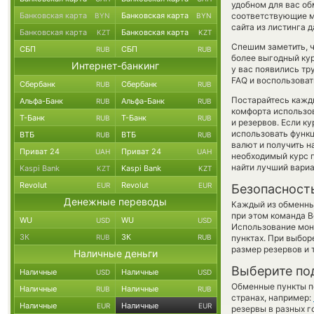
удобном для вас об
Банковская карта
Банковская карта
соответствующие м
BYN
BYN
сайта из листинга 
Банковская карта
Банковская карта
KZT
KZT
Спешим заметить, 
СБП
СБП
RUB
RUB
более выгодный к
Интернет-банкинг
у вас появились тр
FAQ и воспользоват
Сбербанк
Сбербанк
RUB
RUB
Постарайтесь кажд
Альфа-Банк
Альфа-Банк
RUB
RUB
комфорта использов
Т-Банк
Т-Банк
RUB
RUB
и резервов. Если к
использовать фун
ВТБ
ВТБ
RUB
RUB
валют и получить н
Приват 24
Приват 24
UAH
UAH
необходимый курс п
найти лучший вариа
Kaspi Bank
Kaspi Bank
KZT
KZT
Revolut
Revolut
EUR
EUR
Безопасност
Денежные переводы
Каждый из обменны
при этом команда 
WU
WU
USD
USD
Использование мон
ЗК
ЗК
RUB
RUB
пунктах. При выбор
размер резервов и 
Наличные деньги
Выберите по
Наличные
Наличные
USD
USD
Обменные пункты по
Наличные
Наличные
RUB
RUB
странах, например:
Наличные
Наличные
EUR
EUR
резервы в разных г