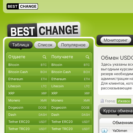
Мониторинг
Таблица
Список
Популярное
Обмен USDC
Здесь указаны в
Bitcoin
Bitcoin
BTC
BTC
выгодным курсам 
Bitcoin Cash
Bitcoin Cash
BCH
BCH
резерв необходим
администрации на
Ethereum
Ethereum
ETH
ETH
Для клиентов, ко
Litecoin
Litecoin
LTC
LTC
рассказывающее о
XRP
XRP
XRP
XRP
Monero
Monero
XMR
XMR
Город:
Ижевск
Dogecoin
Dogecoin
DOGE
DOGE
Курсы обмена
Dash
Dash
DASH
DASH
Tether ERC20
Tether ERC20
USDT
USDT
Обменни
Tether TRC20
Tether TRC20
USDT
USDT
YaObmen