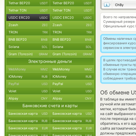
Tether BEP20
Tether BEP20
USDT
USDT
ChBy
Tether TON
Tether TON
USDT
USDT
Всего по направле
USDC ERC20
USDC ERC20
USDC
USDC
Суммарный резерв
Zcash
Zcash
ZEC
ZEC
Официальный курс
TRON
TRON
TRX
TRX
Обмены наличных с
BNB BEP20
BNB BEP20
BNB
BNB
фиксирования курс
Solana
Solana
SOL
SOL
сервисом в электр
Gram (Toncoin)
Gram (Toncoin)
GRAM
GRAM
В целях противоде
Электронные деньги
обменные пункты п
WebMoney
WebMoney
В случае если тра
WMZ
WMZ
обменную операци
ЮMoney
ЮMoney
RUB
RUB
соблюдения требов
PayPal
PayPal
USD
USD
Volet
Volet
USD
USD
Об обмене U
Alipay
Alipay
CNY
CNY
В таблице вы имеет
ручной или автома
Банковские счета и карты
метки, которые быв
Банковская карта
Банковская карта
на сайт выбранного
USD
USD
после перехода на 
Банковская карта
Банковская карта
RUB
RUB
обратитесь к его а
Банковская карта
Банковская карта
сайта автоматичес
EUR
EUR
должны предложить 
Банковская карта
Банковская карта
UAH
UAH