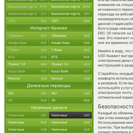
внимание на специа
Банковская карта
Банковская карта
BYN
BYN
мгновенного перехо
Банковская карта
Банковская карта
KZT
KZT
перехода на вебса
незамедлительно об
СБП
СБП
RUB
RUB
данной стадии раб
Интернет-банкинг
Волгограде невозмо
ERC-20 network на 
Сбербанк
Сбербанк
RUB
RUB
нам. Это поможет 
или же временно от
Альфа-Банк
Альфа-Банк
RUB
RUB
Т-Банк
Т-Банк
RUB
RUB
Имейте в виду, что
USD бывают выгодне
ВТБ
ВТБ
RUB
RUB
электронные деньги
Приват 24
Приват 24
UAH
UAH
инструкцией в разд
Kaspi Bank
Kaspi Bank
KZT
KZT
Старайтесь каждый
комфорта использов
Revolut
Revolut
EUR
EUR
и резервов. Если в
Денежные переводы
используйте услуг
электронную почту.
WU
WU
USD
USD
оптимальный вариан
ЗК
ЗК
RUB
RUB
Безопасност
Наличные деньги
Каждый из обменны
Наличные
Наличные
USD
USD
при этом команда 
Наличные
Наличные
Использование мон
RUB
RUB
пунктах. При выбор
Наличные
Наличные
EUR
EUR
размер резервов и 