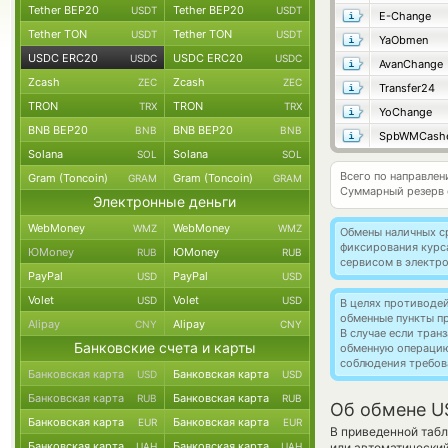
Tether BEP20
Tether BEP20
USDT
USDT
E-Change
Tether TON
Tether TON
USDT
USDT
YaObmen
USDC ERC20
USDC ERC20
USDC
USDC
AvanChange
Zcash
Zcash
ZEC
ZEC
Transfer24
TRON
TRON
TRX
TRX
YoChange
BNB BEP20
BNB BEP20
BNB
BNB
SpbWMCash
Solana
Solana
SOL
SOL
Всего по направле
Gram (Toncoin)
Gram (Toncoin)
GRAM
GRAM
Суммарный резерв
Электронные деньги
WebMoney
WebMoney
WMZ
WMZ
Обмены наличных с
фиксирования курс
ЮMoney
ЮMoney
RUB
RUB
сервисом в электр
PayPal
PayPal
USD
USD
Volet
Volet
USD
USD
В целях противоде
обменные пункты п
Alipay
Alipay
CNY
CNY
В случае если тра
Банковские счета и карты
обменную операци
соблюдения требов
Банковская карта
Банковская карта
USD
USD
Банковская карта
Банковская карта
RUB
RUB
Об обмене U
Банковская карта
Банковская карта
EUR
EUR
В приведенной табл
Банковская карта
Банковская карта
UAH
UAH
или автоматически