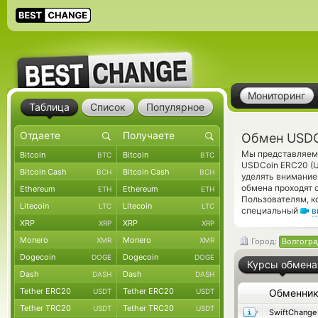
Мониторинг
Таблица
Список
Популярное
Обмен USDC
Мы представляем 
Bitcoin
Bitcoin
BTC
BTC
USDCoin ERC20 (
Bitcoin Cash
Bitcoin Cash
BCH
BCH
уделять внимание
обмена проходят 
Ethereum
Ethereum
ETH
ETH
Пользователям, к
Litecoin
Litecoin
LTC
LTC
специальный
в
XRP
XRP
XRP
XRP
Monero
Monero
XMR
XMR
Город:
Волгогра
Dogecoin
Dogecoin
DOGE
DOGE
Курсы обмена
Dash
Dash
DASH
DASH
Tether ERC20
Tether ERC20
USDT
USDT
Обменни
Tether TRC20
Tether TRC20
USDT
USDT
SwiftChange