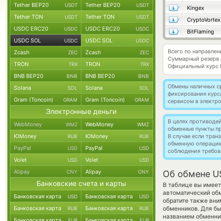
Tether BEP20
Tether BEP20
USDT
USDT
Kingex
Tether TON
Tether TON
USDT
USDT
CryptoVortex
USDC ERC20
USDC ERC20
USDC
USDC
BitFlaming
USDC SOL
USDC SOL
USDC
USDC
Всего по направле
Zcash
Zcash
ZEC
ZEC
Суммарный резерв
TRON
TRON
TRX
TRX
Официальный курс
BNB BEP20
BNB BEP20
BNB
BNB
Обмены наличных с
Solana
Solana
SOL
SOL
фиксирования курс
Gram (Toncoin)
Gram (Toncoin)
GRAM
GRAM
сервисом в электр
Электронные деньги
В целях противоде
WebMoney
WebMoney
WMZ
WMZ
обменные пункты п
ЮMoney
ЮMoney
В случае если тра
RUB
RUB
обменную операци
PayPal
PayPal
USD
USD
соблюдения требов
Volet
Volet
USD
USD
Alipay
Alipay
CNY
CNY
Об обмене US
Банковские счета и карты
В таблице вы имеет
автоматический обм
Банковская карта
Банковская карта
USD
USD
обратите также вни
Банковская карта
Банковская карта
обменников. Для бы
RUB
RUB
названием обменник
Банковская карта
Банковская карта
EUR
EUR