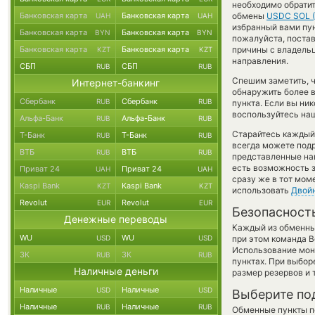
необходимо обратит
Банковская карта
Банковская карта
обмены
USDC SOL 
UAH
UAH
избранный вами пунк
Банковская карта
Банковская карта
BYN
BYN
пожалуйста, поста
Банковская карта
Банковская карта
причины с владельц
KZT
KZT
направления.
СБП
СБП
RUB
RUB
Спешим заметить, 
Интернет-банкинг
обнаружить более
Сбербанк
Сбербанк
RUB
RUB
пункта. Если вы ни
воспользуйтесь наш
Альфа-Банк
Альфа-Банк
RUB
RUB
Старайтесь каждый
Т-Банк
Т-Банк
RUB
RUB
всегда можете под
ВТБ
ВТБ
RUB
RUB
представленные на
есть возможность з
Приват 24
Приват 24
UAH
UAH
сразу же в тот мом
Kaspi Bank
Kaspi Bank
KZT
KZT
использовать
Двой
Revolut
Revolut
EUR
EUR
Безопасност
Денежные переводы
Каждый из обменны
WU
WU
USD
USD
при этом команда 
Использование мон
ЗК
ЗК
RUB
RUB
пунктах. При выбор
Наличные деньги
размер резервов и 
Наличные
Наличные
USD
USD
Выберите по
Наличные
Наличные
RUB
RUB
Обменные пункты по