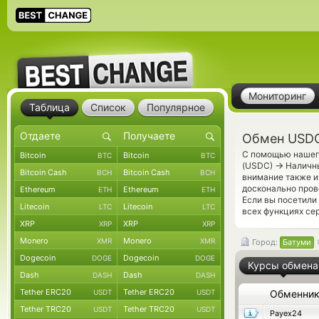
Мониторинг
Таблица
Список
Популярное
Обмен USDC
С помощью нашего
Bitcoin
Bitcoin
BTC
BTC
→
(USDC)
Наличны
Bitcoin Cash
Bitcoin Cash
BCH
BCH
внимание также и
досконально про
Ethereum
Ethereum
ETH
ETH
Если вы посетили
Litecoin
Litecoin
LTC
LTC
всех функциях се
XRP
XRP
XRP
XRP
Monero
Monero
XMR
XMR
Город:
Батуми
Dogecoin
Dogecoin
DOGE
DOGE
Курсы обмена
Dash
Dash
DASH
DASH
Tether ERC20
Tether ERC20
USDT
USDT
Обменни
Tether TRC20
Tether TRC20
USDT
USDT
Payex24