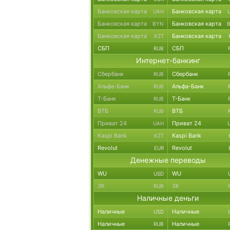
Банковская карта
Банковская карта
UAH
Банковская карта
Банковская карта
BYN
Банковская карта
Банковская карта
KZT
СБП
СБП
RUB
Интернет-банкинг
Сбербанк
Сбербанк
RUB
Альфа-Банк
Альфа-Банк
RUB
Т-Банк
Т-Банк
RUB
ВТБ
ВТБ
RUB
Приват 24
Приват 24
UAH
Kaspi Bank
Kaspi Bank
KZT
Revolut
Revolut
EUR
Денежные переводы
WU
WU
USD
ЗК
ЗК
RUB
Наличные деньги
Наличные
Наличные
USD
Наличные
Наличные
RUB