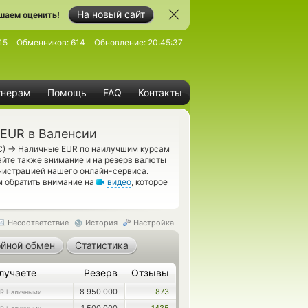
На новый сайт
шаем оценить!
15
Обменников:
614
Обновление:
20:45:37
тнерам
Помощь
FAQ
Контакты
EUR в Валенсии
→
C)
Наличные EUR по наилучшим курсам
айте также внимание и на резерв валюты
нистрацией нашего онлайн-сервиса.
м обратить внимание на
видео
, которое
Несоответствие
История
Настройка
йной обмен
Статистика
лучаете
Резерв
Отзывы
8 950 000
873
R Наличными