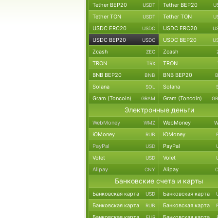
Tether BEP20
Tether BEP20
USDT
U
Tether TON
Tether TON
USDT
U
USDC ERC20
USDC ERC20
USDC
U
USDC BEP20
USDC BEP20
USDC
U
Zcash
Zcash
ZEC
TRON
TRON
TRX
BNB BEP20
BNB BEP20
BNB
Solana
Solana
SOL
Gram (Toncoin)
Gram (Toncoin)
GRAM
G
Электронные деньги
WebMoney
WebMoney
WMZ
W
ЮMoney
ЮMoney
RUB
PayPal
PayPal
USD
Volet
Volet
USD
Alipay
Alipay
CNY
Банковские счета и карты
Банковская карта
Банковская карта
USD
Банковская карта
Банковская карта
RUB
Банковская карта
Банковская карта
EUR