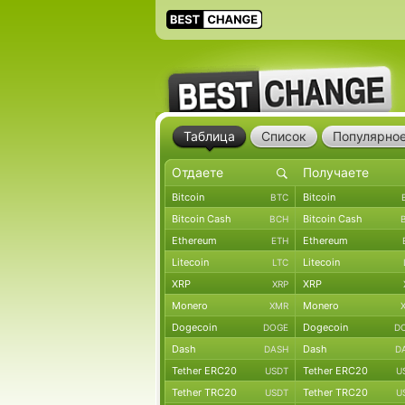
Таблица
Список
Популярно
Bitcoin
Bitcoin
BTC
Bitcoin Cash
Bitcoin Cash
BCH
Ethereum
Ethereum
ETH
Litecoin
Litecoin
LTC
XRP
XRP
XRP
Monero
Monero
XMR
Dogecoin
Dogecoin
DOGE
D
Dash
Dash
DASH
D
Tether ERC20
Tether ERC20
USDT
U
Tether TRC20
Tether TRC20
USDT
U