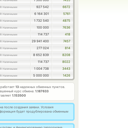
1 500 000
1435
R Наличными
927 542
6672
R Наличными
6 164 301
5761
R Наличными
1 732 540
4875
R Наличными
100 000
7636
R Наличными
114 737
418
R Наличными
29 941 400
7457
R Наличными
277 024
814
R Наличными
8 652 839
8208
R Наличными
114 737
8022
R Наличными
1 004 738
3443
R Наличными
5 000 000
1426
R Наличными
 работает
13
надежных обменных пунктов.
ешенный курс обмена:
1.187633
тавляет
1.153500
а после создания заявки. Условия
информация будет продублирована обменным
м путем, и финансированию терроризма