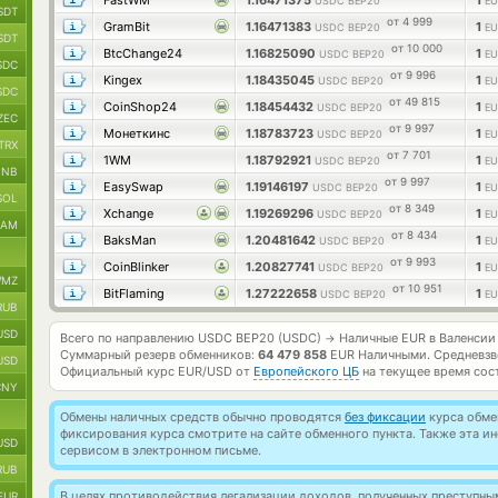
FastWM
1.16471375
1
USDC BEP20
EU
SDT
от 4 999
GramBit
1.16471383
1
USDC BEP20
EU
SDT
от 10 000
BtcChange24
1.16825090
1
USDC BEP20
EU
SDC
от 9 996
Kingex
1.18435045
1
USDC BEP20
EU
SDC
от 49 815
CoinShop24
1.18454432
1
USDC BEP20
EU
ZEC
от 9 997
Монеткинс
1.18783723
1
USDC BEP20
EU
TRX
от 7 701
1WM
1.18792921
1
USDC BEP20
EU
BNB
от 9 997
EasySwap
1.19146197
1
USDC BEP20
EU
SOL
от 8 349
Xchange
1.19269296
1
USDC BEP20
EU
RAM
от 8 434
BaksMan
1.20481642
1
USDC BEP20
EU
от 9 993
CoinBlinker
1.20827741
1
USDC BEP20
EU
MZ
от 10 951
BitFlaming
1.27222658
1
USDC BEP20
EU
RUB
USD
Всего по направлению USDC BEP20 (USDC)
Наличные EUR в Валенсии
→
Суммарный резерв обменников:
64 479 858
EUR Наличными.
Средневзв
USD
Официальный курс
EUR/USD
от
Европейского ЦБ
на текущее время сос
CNY
Обмены наличных средств обычно проводятся
без фиксации
курса обмен
фиксирования курса смотрите на сайте обменного пункта. Также эта 
USD
сервисом в электронном письме.
RUB
В целях противодействия легализации доходов, полученных преступны
EUR