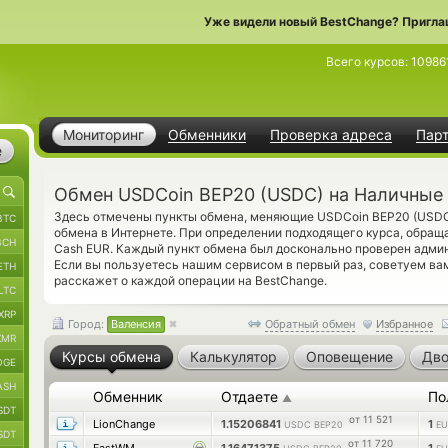
Уже видели новый BestChange? Пригла
Всего курсов:
10986
Мониторинг
Обменники
Проверка адреса
Пар
е
Обмен USDCoin BEP20 (USDC) на Наличные 
Здесь отмечены пункты обмена, меняющие USDCoin BEP20 (USD
BTC
обмена в Интернете. При определении подходящего курса, обращ
BCH
Cash EUR. Каждый пункт обмена был досконально проверен адми
Если вы пользуетесь нашим сервисом в первый раз, советуем ва
ETH
расскажет о каждой операции на BestChange.
LTC
XRP
Город:
Валенсия
Обратный обмен
Избранное
XMR
Курсы обмена
Калькулятор
Оповещение
Дво
OGE
ASH
Обменник
Отдаете
По
▲
SDT
от 11 521
LionChange
1.15206841
1
USDC BEP20
EU
SDT
от 11 720