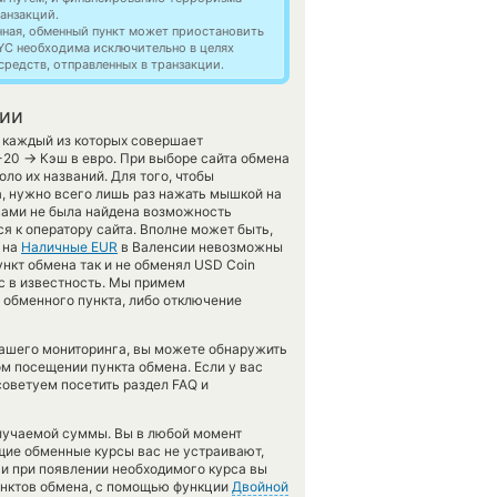
анзакций.
нная, обменный пункт может приостановить
YC необходима исключительно в целях
редств, отправленных в транзакции.
сии
, каждый из которых совершает
→
P-20
Кэш в евро. При выборе сайта обмена
ло их названий. Для того, чтобы
, нужно всего лишь раз нажать мышкой на
 вами не была найдена возможность
 к оператору сайта. Вполне может быть,
на
Наличные EUR
в Валенсии невозможны
нкт обмена так и не обменял USD Coin
нас в известность. Мы примем
обменного пункта, либо отключение
нашего мониторинга, вы можете обнаружить
м посещении пункта обмена. Если у вас
советуем посетить раздел FAQ и
олучаемой суммы. Вы в любой момент
ущие обменные курсы вас не устраивают,
 и при появлении необходимого курса вы
пунктов обмена, с помощью функции
Двойной