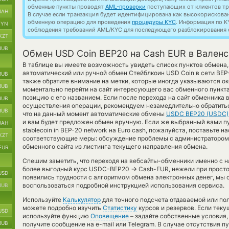
обменные пункты проводят
AML-проверки
поступающих от клиентов тр
UAH
В случае если транзакция будет идентифицирована как высокорискова
обменную операцию для проведения
процедуры KYC
. Информация по K
BYN
соблюдения требований AML/KYC для последующего разблокирования с
KZT
RUB
Обмен USD Coin BEP20 на Cash EUR в Вален
В таблице вы имеете возможность увидеть список пунктов обмена
автоматический или ручной обмен Стейблкоин USD Coin в сети BE
RUB
также обратите внимание на метки, которые иногда указываются око
RUB
моментально перейти на сайт интересующего вас обменного пункта
позицию с его названием. Если после перехода на сайт обменника
RUB
осуществления операции, рекомендуем незамедлительно обратиться
RUB
что на данный момент автоматические обмены
USDC BEP20 (USDC)
и вам будет предложен обмен вручную. Если же выбранный вами пу
UAH
stablecoin in BEP-20 network на Euro cash, пожалуйста, поставьте 
KZT
соответствующие меры: обсуждение проблемы с администратором 
обменного сайта из листинга текущего направления обмена.
EUR
Спешим заметить, что переходя на вебсайты-обменники именно с 
→
более выгодный курс USDC-BEP20
Cash-EUR, нежели при просто
USD
появились трудности с алгоритмом обмена электронных денег, мы 
воспользоваться подробной инструкцией использования сервиса.
RUB
Используйте
Калькулятор
для точного подсчета отдаваемой или п
можете подробно изучить
Статистику
курсов и резервов. Если тек
USD
используйте функцию
Оповещение
– задайте собственные условия,
RUB
получите сообщение на e-mail или Telegram. В случае отсутствия 