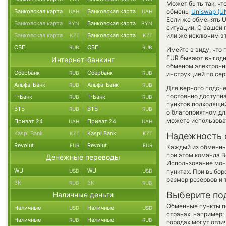
Может быть так, чт
Банковская карта
Банковская карта
обмены
Uniswap (UN
UAH
UAH
Если же обменять Un
Банковская карта
Банковская карта
BYN
BYN
ситуации. С вашей
Банковская карта
Банковская карта
или же исключим эт
KZT
KZT
СБП
СБП
RUB
RUB
Имейте в виду, что
EUR бывают выгодне
Интернет-банкинг
обменом электронны
Сбербанк
Сбербанк
RUB
RUB
инструкцией по сер
Альфа-Банк
Альфа-Банк
RUB
RUB
Для верного подсче
постоянно доступн
Т-Банк
Т-Банк
RUB
RUB
пунктов подходящий
ВТБ
ВТБ
RUB
RUB
о благоприятном для
можете использов
Приват 24
Приват 24
UAH
UAH
Kaspi Bank
Kaspi Bank
KZT
KZT
Надежность 
Revolut
Revolut
EUR
EUR
Каждый из обменны
при этом команда 
Денежные переводы
Использование мон
WU
WU
USD
USD
пунктах. При выбор
размер резервов и 
ЗК
ЗК
RUB
RUB
Выберите по
Наличные деньги
Обменные пункты по
Наличные
Наличные
USD
USD
странах, например:
Наличные
Наличные
RUB
RUB
городах могут отли