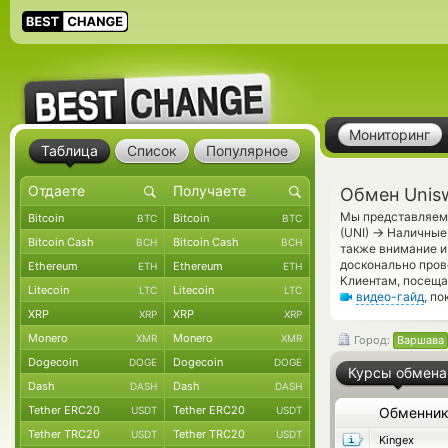
Мониторинг
Таблица
Список
Популярное
Обмен Unis
Мы представляем 
Bitcoin
Bitcoin
BTC
BTC
→
(UNI)
Наличные 
Bitcoin Cash
Bitcoin Cash
BCH
BCH
также внимание и
досконально пров
Ethereum
Ethereum
ETH
ETH
Клиентам, посещ
Litecoin
Litecoin
LTC
LTC
видео-гайд
, п
XRP
XRP
XRP
XRP
Monero
Monero
XMR
XMR
Город:
Варшава
Dogecoin
Dogecoin
DOGE
DOGE
Курсы обмена
Dash
Dash
DASH
DASH
Tether ERC20
Tether ERC20
USDT
USDT
Обменни
Tether TRC20
Tether TRC20
USDT
USDT
Kingex