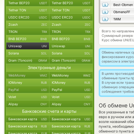
Tether BEP20
Tether BEP20
USDT
USDT
Best-Obmen
Tether TON
Tether TON
USDT
USDT
ObmenoFF
USDC ERC20
USDC ERC20
USDC
USDC
1WM
Zcash
Zcash
ZEC
ZEC
Всего по направлен
TRON
TRON
TRX
TRX
Суммарный резерв
BNB BEP20
BNB BEP20
BNB
BNB
Курс обмена
UNI/E
Uniswap
Uniswap
UNI
UNI
Обмены наличных с
Solana
Solana
SOL
SOL
фиксирования курс
Gram (Toncoin)
Gram (Toncoin)
GRAM
GRAM
сервисом в электр
Электронные деньги
В целях противоде
WebMoney
WebMoney
WMZ
WMZ
обменные пункты п
ЮMoney
ЮMoney
В случае если тра
RUB
RUB
обменную операци
PayPal
PayPal
USD
USD
соблюдения требов
Volet
Volet
USD
USD
Alipay
Alipay
CNY
CNY
Об обмене U
Банковские счета и карты
Все указанные в т
евро в ручном или
Банковская карта
Банковская карта
USD
USD
возле названий обм
Банковская карта
Банковская карта
пункта, необходимо
RUB
RUB
обменного пункта и
Банковская карта
Банковская карта
EUR
EUR