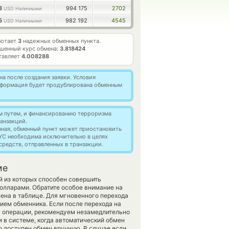
93
994 175
2702
USD Наличными
55
982 192
4545
USD Наличными
ботает
3
надежных обменных пункта.
шенный курс обмена:
3.818424
тавляет
4.008288
а после создания заявки. Условия
информация будет продублирована обменным
м путем, и финансированию терроризма
анзакций.
нная, обменный пункт может приостановить
YC необходима исключительно в целях
редств, отправленных в транзакции.
ме
й из которых способен совершить
олларами. Обратите особое внимание на
ена в таблице. Для мгновенного перехода
нием обменника. Если после перехода на
я операции, рекомендуем незамедлительно
и в системе, когда автоматический обмен
о доступен обмен вручную. В случае если