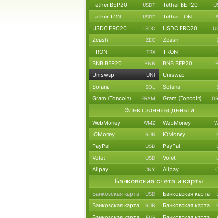
Tether BEP20
Tether BEP20
USDT
U
Tether TON
Tether TON
USDT
U
USDC ERC20
USDC ERC20
USDC
U
Zcash
Zcash
ZEC
TRON
TRON
TRX
BNB BEP20
BNB BEP20
BNB
Uniswap
Uniswap
UNI
Solana
Solana
SOL
Gram (Toncoin)
Gram (Toncoin)
GRAM
G
Электронные деньги
WebMoney
WebMoney
WMZ
W
ЮMoney
ЮMoney
RUB
PayPal
PayPal
USD
Volet
Volet
USD
Alipay
Alipay
CNY
Банковские счета и карты
Банковская карта
Банковская карта
USD
Банковская карта
Банковская карта
RUB
Банковская карта
Банковская карта
EUR