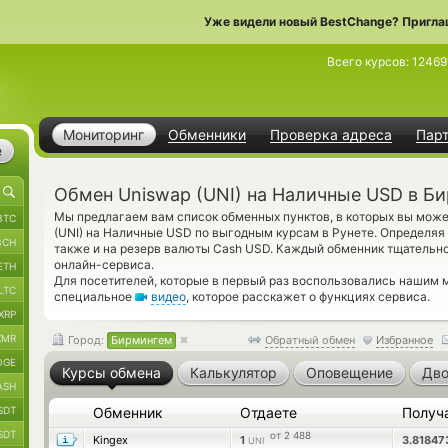
Уже видели новый BestChange? Пригла
Всего курсов:
12469
Мониторинг
Обменники
Проверка адреса
Пар
е
Обмен Uniswap (UNI) на Наличные USD в Б
Мы предлагаем вам список обменных пунктов, в которых вы може
BTC
(UNI) на Наличные USD по выгодным курсам в Рунете. Определяя
BCH
также и на резерв валюты Cash USD. Каждый обменник тщательн
онлайн-сервиса.
ETH
Для посетителей, которые в первый раз воспользовались нашим 
LTC
специальное
видео
, которое расскажет о функциях сервиса.
XRP
XMR
Город:
Бирмингем
Обратный обмен
Избранное
OGE
Курсы обмена
Калькулятор
Оповещение
Дво
ASH
SDT
Обменник
Отдаете
Получ
SDT
от 2 488
Kingex
1
3.8184
UNI