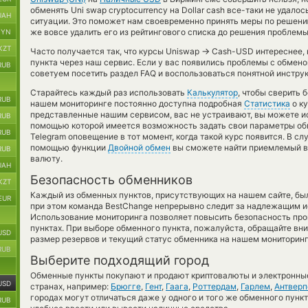
обменять Uni swap cryptocurrency на Dollar cash все-таки не удало
UAH
ситуации. Это поможет нам своевременно принять меры по решен
же вовсе удалить его из рейтингового списка до решения проблемы
BYN
KZT
→
Часто получается так, что курсы Uniswap
Cash-USD интереснее, к
пункта через наш сервис. Если у вас появились проблемы с обмено
RUB
советуем посетить раздел FAQ и воспользоваться понятной инструк
Старайтесь каждый раз использовать
Калькулятор
, чтобы сверить
RUB
нашем мониторинге постоянно доступна подробная
Статистика
о ку
представленные нашим сервисом, вас не устраивают, вы можете 
RUB
помощью которой имеется возможность задать свои параметры обме
RUB
Telegram оповещение в тот момент, когда такой курс появится. В сл
помощью функции
Двойной обмен
вы сможете найти приемлемый ва
RUB
валюту.
UAH
Безопасность обменников
KZT
Каждый из обменных пунктов, присутствующих на нашем сайте, бы
EUR
при этом команда BestChange непрерывно следит за надлежащим и
Использование мониторинга позволяет повысить безопасность пр
пунктах. При выборе обменного пункта, пожалуйста, обращайте вн
USD
размер резервов и текущий статус обменника на нашем мониторинг
RUB
Выберите подходящий город
Обменные пункты покупают и продают криптовалюты и электронные
USD
странах, например:
Брюгге
,
Гент
,
Гаага
,
Роттердам
,
Гарлем
,
Антверп
городах могут отличаться даже у одного и того же обменного пункт
RUB