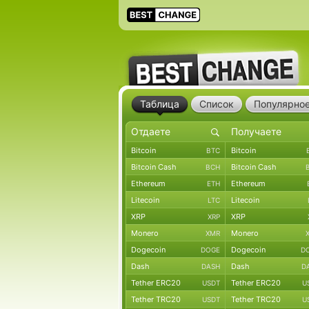
Таблица
Список
Популярно
Bitcoin
Bitcoin
BTC
Bitcoin Cash
Bitcoin Cash
BCH
Ethereum
Ethereum
ETH
Litecoin
Litecoin
LTC
XRP
XRP
XRP
Monero
Monero
XMR
Dogecoin
Dogecoin
DOGE
D
Dash
Dash
DASH
D
Tether ERC20
Tether ERC20
USDT
U
Tether TRC20
Tether TRC20
USDT
U