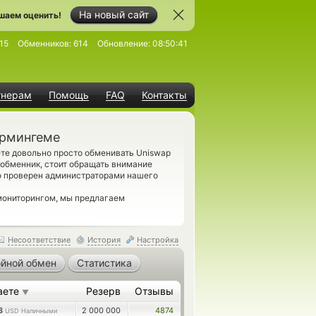
На новый сайт
шаем оценить!
15
Обменников:
614
Обновление:
08:50:41
тнерам
Помощь
FAQ
Контакты
ирмингеме
те довольно просто обменивать Uniswap
 обменник, стоит обращать внимание
о проверен администраторами нашего
мониторингом, мы предлагаем
Несоответствие
История
Настройка
йной обмен
Статистика
аете
Резерв
Отзывы
▼
73
2 000 000
4874
USD Наличными