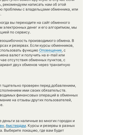
сь, рекомендуем написать нам об этой
ию проблемы с владельцами обменника, или
.
огда вы переходите на сайт обменного
м электронных денег и его алгоритмом, мы
цией по сервису.
 безошибочность производимого обмена. В
рсах и резервах. Если курсы обменников,
использовать функцию
Оповещение
, с
на валют и получить на e-mail или
учае отсутствия обменных пунктов, с
риант двух обменов через транзитную
л тщательно проверен перед добавлением,
сполнением ими своих обязательств.
оводимых финансовых операций в обменных
имание на отзывы других пользователей,
е.
 деньги за наличные во многих городах и
ен
,
Амстердам
. Курсы и резервы в разных
а. Выберите локацию, где вам будет