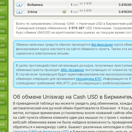
SDT
от 2 619
Вобменка
1
3.8183
UNI
SDT
от 2 619
2rbina
1
3.8183
UNI
SDC
Всего по направлению Uniswap (UNI)
Наличные USD в Бирмингеме ра
→
ZEC
Суммарный резерв обменников:
3 976 367
USD Наличными.
Средневзве
TRX
Курс обмена
UNI/USD
на криптовалютных рынках на текущее время сос
BNB
Обмены наличных средств обычно проводятся
без фиксации
курса обмен
UNI
фиксирования курса смотрите на сайте обменного пункта. Также эта 
SOL
сервисом в электронном письме.
RAM
В целях противодействия легализации доходов, полученных преступны
обменные пункты проводят
AML-проверки
поступающих от клиентов тр
В случае если транзакция будет идентифицирована как высокорискова
MZ
обменную операцию для проведения
процедуры KYC
. Информация по K
RUB
соблюдения требований AML/KYC для последующего разблокирования с
USD
USD
Об обмене Uniswap на Cash USD в Бирминге
CNY
В приведенной таблице вы можете увидеть ряд обменников, кажды
→
автоматический или ручной обмен Криптовалюта Юнисвап
Кэш д
метки, которые временами установлены возле названий сайтов обм
на сайт пункта обмена кликните один раз мышью по строке с назва
USD
вебсайт обменника вами не была найдена возможность проведени
RUB
обратиться к менеджеру сайта. Бывают различные неполадки и сбо
Uniswap (UNI)
на
Наличные USD
в Бирмингеме совершить нельзя, н
EUR