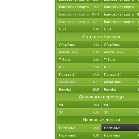
Банковская карта
Банковская карта
UAH
Банковская карта
Банковская карта
BYN
Банковская карта
Банковская карта
KZT
СБП
СБП
RUB
Интернет-банкинг
Сбербанк
Сбербанк
RUB
Альфа-Банк
Альфа-Банк
RUB
Т-Банк
Т-Банк
RUB
ВТБ
ВТБ
RUB
Приват 24
Приват 24
UAH
Kaspi Bank
Kaspi Bank
KZT
Revolut
Revolut
EUR
Денежные переводы
WU
WU
USD
ЗК
ЗК
RUB
Наличные деньги
Наличные
Наличные
USD
Наличные
Наличные
RUB