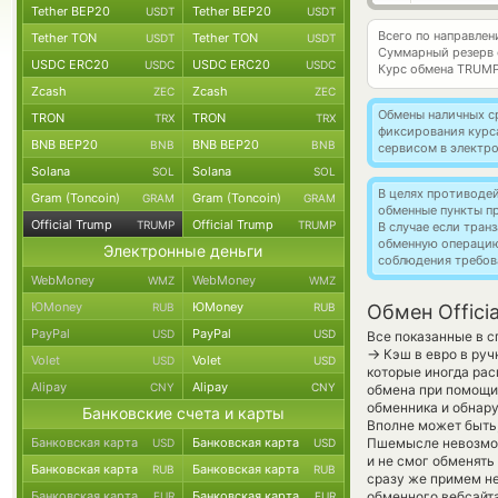
Tether BEP20
Tether BEP20
USDT
USDT
Всего по направлен
Tether TON
Tether TON
USDT
USDT
Суммарный резерв
USDC ERC20
USDC ERC20
USDC
USDC
Курс обмена
TRUMP
Zcash
Zcash
ZEC
ZEC
Обмены наличных с
TRON
TRON
TRX
TRX
фиксирования курс
BNB BEP20
BNB BEP20
BNB
BNB
сервисом в электр
Solana
Solana
SOL
SOL
В целях противоде
Gram (Toncoin)
Gram (Toncoin)
GRAM
GRAM
обменные пункты п
Official Trump
Official Trump
TRUMP
TRUMP
В случае если тра
обменную операци
Электронные деньги
соблюдения требов
WebMoney
WebMoney
WMZ
WMZ
ЮMoney
ЮMoney
RUB
RUB
Обмен Offici
PayPal
PayPal
USD
USD
Все показанные в 
→
Кэш в евро в руч
Volet
Volet
USD
USD
которые иногда рас
Alipay
Alipay
CNY
CNY
обмена при помощи 
обменника и обнару
Банковские счета и карты
Вполне может быть
Банковская карта
Банковская карта
Пшемысле невозмож
USD
USD
и не смог обменять 
Банковская карта
Банковская карта
RUB
RUB
сразу же примем н
Банковская карта
Банковская карта
обменного вебсайта
EUR
EUR