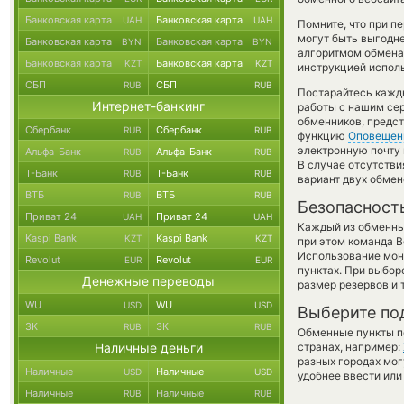
Банковская карта
Банковская карта
UAH
UAH
Помните, что при п
могут быть выгодне
Банковская карта
Банковская карта
BYN
BYN
алгоритмом обмена 
Банковская карта
Банковская карта
KZT
KZT
инструкцией испол
СБП
СБП
RUB
RUB
Постарайтесь кажд
Интернет-банкинг
работы с нашим сер
обменников, предст
Сбербанк
Сбербанк
RUB
RUB
функцию
Оповещен
электронную почту 
Альфа-Банк
Альфа-Банк
RUB
RUB
В случае отсутств
Т-Банк
Т-Банк
RUB
RUB
вариант двух обмен
ВТБ
ВТБ
RUB
RUB
Безопасност
Приват 24
Приват 24
UAH
UAH
Каждый из обменны
Kaspi Bank
Kaspi Bank
KZT
KZT
при этом команда 
Использование мон
Revolut
Revolut
EUR
EUR
пунктах. При выбор
Денежные переводы
размер резервов и 
WU
WU
USD
USD
Выберите по
ЗК
ЗК
RUB
RUB
Обменные пункты по
Наличные деньги
странах, например:
разных городах мог
Наличные
Наличные
USD
USD
удобнее ввести или
Наличные
Наличные
RUB
RUB