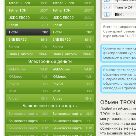
SpbWMCash
Tether BEP20
Tether BEP20
USDT
USDT
Transfer24
Tether TON
Tether TON
USDT
USDT
BitKit
USDC ERC20
USDC ERC20
USDC
USDC
Zcash
Zcash
ZEC
ZEC
Всего по направле
Суммарный резерв
TRON
TRON
TRX
TRX
Курс обмена
EUR/T
BNB BEP20
BNB BEP20
BNB
BNB
Solana
Solana
SOL
SOL
Обмены наличных с
фиксирования курс
Gram (Toncoin)
Gram (Toncoin)
GRAM
GRAM
сервисом в электр
Электронные деньги
WebMoney
WebMoney
WMZ
WMZ
В целях противоде
обменные пункты п
ЮMoney
ЮMoney
RUB
RUB
В случае если тра
обменную операци
PayPal
PayPal
USD
USD
соблюдения требов
Volet
Volet
USD
USD
Alipay
Alipay
CNY
CNY
Обмен TRON 
Банковские счета и карты
Любой из обменных 
→
Банковская карта
Банковская карта
ТРОН
Кэш в евро
USD
USD
могут располагатьс
Банковская карта
Банковская карта
RUB
RUB
обменника, надо вс
Банковская карта
Банковская карта
обменник вы не наш
EUR
EUR
что возникли време
Банковская карта
Банковская карта
UAH
UAH