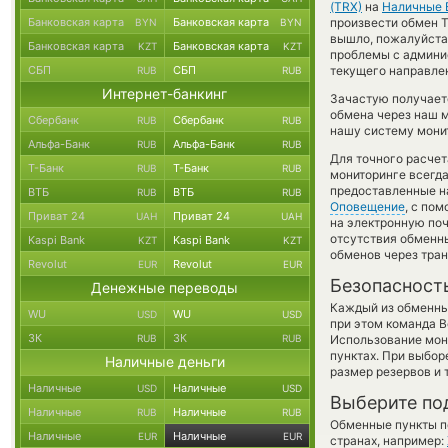
(TRX)
на
Наличные 
Банковская карта
Банковская карта
произвести обмен T
BYN
BYN
вышло, пожалуйста
Банковская карта
Банковская карта
KZT
KZT
проблемы с админис
СБП
СБП
текущего направле
RUB
RUB
Интернет-банкинг
Зачастую получает
обмена через наш м
Сбербанк
Сбербанк
RUB
RUB
нашу систему монит
Альфа-Банк
Альфа-Банк
RUB
RUB
Для точного расчет
Т-Банк
Т-Банк
RUB
RUB
мониторинге всегд
предоставленные н
ВТБ
ВТБ
RUB
RUB
Оповещение
, с по
Приват 24
Приват 24
UAH
UAH
на электронную поч
отсутствия обменн
Kaspi Bank
Kaspi Bank
KZT
KZT
обменов через тра
Revolut
Revolut
EUR
EUR
Безопасност
Денежные переводы
Каждый из обменны
WU
WU
USD
USD
при этом команда 
ЗК
ЗК
RUB
RUB
Использование мон
пунктах. При выбор
Наличные деньги
размер резервов и 
Наличные
Наличные
USD
USD
Выберите по
Наличные
Наличные
RUB
RUB
Обменные пункты по
Наличные
Наличные
EUR
EUR
странах, например: