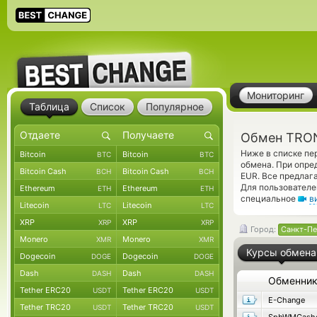
Мониторинг
Таблица
Список
Популярное
Обмен TRON
Ниже в списке пе
Bitcoin
Bitcoin
BTC
BTC
обмена. При опре
Bitcoin Cash
Bitcoin Cash
BCH
BCH
EUR. Все предлаг
Для пользователе
Ethereum
Ethereum
ETH
ETH
специальное
в
Litecoin
Litecoin
LTC
LTC
XRP
XRP
XRP
XRP
Город:
Санкт-Пе
Monero
Monero
XMR
XMR
Курсы обмена
Dogecoin
Dogecoin
DOGE
DOGE
Dash
Dash
DASH
DASH
Обменни
Tether ERC20
Tether ERC20
USDT
USDT
E-Change
Tether TRC20
Tether TRC20
USDT
USDT