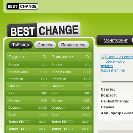
Мониторинг
Таблица
Список
Популярное
Bitcoin
Bitcoin
BTC
BTC
Bitcoin Cash
Bitcoin Cash
BCH
BCH
Ethereum
Ethereum
ETH
ETH
Litecoin
Litecoin
LTC
LTC
Статус:
XRP
XRP
XRP
XRP
Возраст:
Monero
Monero
XMR
XMR
На BestChange:
Страна:
Dogecoin
Dogecoin
DOGE
DOGE
AML-прозрачност
Dash
Dash
DASH
DASH
Tether ERC20
Tether ERC20
USDT
USDT
Tether TRC20
Tether TRC20
USDT
USDT