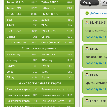
Отзывы
Ст
Tether BEP20
Tether BEP20
USDT
USDT
Tether TON
Tether TON
USDT
USDT
Добавить о
USDC ERC20
USDC ERC20
USDC
USDC
Zcash
Zcash
ZEC
ZEC
Djuki12345
TRON
TRON
TRX
TRX
Очень быстрый
BNB BEP20
BNB BEP20
BNB
BNB
Solana
Solana
Развернуть
(
1
)
SOL
SOL
Gram (Toncoin)
Gram (Toncoin)
GRAM
GRAM
Электронные деньги
Nikolai
WebMoney
WebMoney
WMZ
WMZ
Все отлично. К
ЮMoney
ЮMoney
RUB
RUB
Развернуть
(
1
)
PayPal
PayPal
USD
USD
Volet
Volet
USD
USD
Игорь
Alipay
Alipay
CNY
CNY
Банковские счета и карты
Крутой и быст
Развернуть
(
1
)
Банковская карта
Банковская карта
USD
USD
Банковская карта
Банковская карта
RUB
RUB
Елена Тряк
Банковская карта
Банковская карта
EUR
EUR
Банковская карта
Банковская карта
UAH
UAH