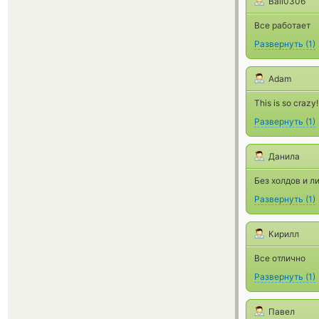
Ball0306
Все работает
Развернуть
(
1
)
Adam
This is so crazy
Развернуть
(
1
)
Данила
Без холдов и л
Развернуть
(
1
)
Кирилл
Все отлично
Развернуть
(
1
)
Павел