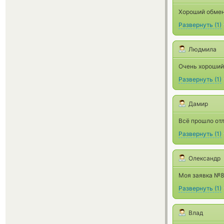
Хороший обмен
Развернуть
(
1
)
Людмила
Очень хороший
Развернуть
(
1
)
Дамир
Всё прошло от
Развернуть
(
1
)
Олександр
Моя заявка №83
Развернуть
(
1
)
Влад