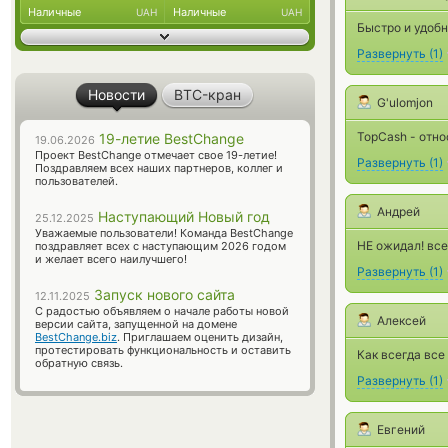
Наличные
Наличные
UAH
UAH
Быстро и удобн
Развернуть
(
1
)
Новости
BTC-кран
G'ulomjon
TopCash - отн
19-летие BestChange
19.06.2026
Проект BestChange отмечает свое 19-летие!
Развернуть
(
1
)
Поздравляем всех наших партнеров, коллег и
пользователей.
Андрей
Наступающий Новый год
25.12.2025
Уважаемые пользователи! Команда BestChange
НЕ ожидал! все
поздравляет всех с наступающим 2026 годом
и желает всего наилучшего!
Развернуть
(
1
)
Запуск нового сайта
12.11.2025
С радостью объявляем о начале работы новой
Алексей
версии сайта, запущенной на домене
BestChange.biz
. Приглашаем оценить дизайн,
протестировать функциональность и оставить
Как всегда все
обратную связь.
Развернуть
(
1
)
Евгений