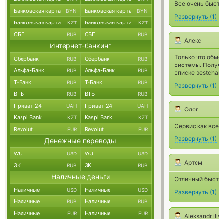
Все очень быст
Банковская карта
Банковская карта
BYN
BYN
Развернуть
(
1
)
Банковская карта
Банковская карта
KZT
KZT
СБП
СБП
RUB
RUB
Алекс
Интернет-банкинг
Только что обм
Сбербанк
Сбербанк
RUB
RUB
системы. Получ
Альфа-Банк
Альфа-Банк
RUB
RUB
списке bestcha
Т-Банк
Т-Банк
RUB
RUB
Развернуть
(
1
)
ВТБ
ВТБ
RUB
RUB
Приват 24
Приват 24
UAH
UAH
Олег
Kaspi Bank
Kaspi Bank
KZT
KZT
Сервис как все
Revolut
Revolut
EUR
EUR
Развернуть
(
1
)
Денежные переводы
WU
WU
USD
USD
Артем
ЗК
ЗК
RUB
RUB
Наличные деньги
Отличный быст
Наличные
Наличные
USD
USD
Развернуть
(
1
)
Наличные
Наличные
RUB
RUB
Наличные
Наличные
EUR
EUR
Aleksandr il