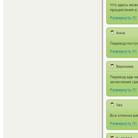
Что здесь можн
процветания и 
Развернуть
(
1
)
Анна
Перевод поступ
Развернуть
(
1
)
Вероника
Перевод адв на
зачисление сред
Развернуть
(
1
)
Vas
Все отлично ра
Развернуть
(
1
)