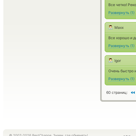
Все четко! Рек
Развернуть
(
1
)
Maxx
Все хорошо и д
Развернуть
(
1
)
Igor
Очень быстро и
Развернуть
(
1
)
60 страниц:
© 2007-2026 BestChange. Знаем, где обменять!