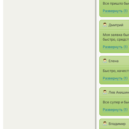
Все пришло быс
Развернуть
(
1
)
Дмитрий
Моя заявка бы
быстро, средс
Развернуть
(
1
)
Елена
Быстро, качес
Развернуть
(
1
)
Лев Акишин
Все супер и бы
Развернуть
(
1
)
Владимир