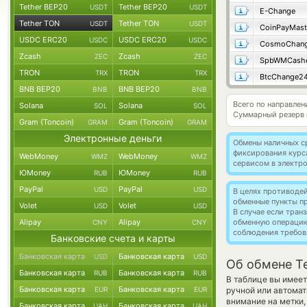
Tether BEP20
Tether BEP20
USDT
USDT
E-Change
Tether TON
Tether TON
USDT
USDT
CoinPayMast
USDC ERC20
USDC ERC20
USDC
USDC
CosmoChang
Zcash
Zcash
ZEC
ZEC
SpbWMCash
TRON
TRON
TRX
TRX
BtcChange2
BNB BEP20
BNB BEP20
BNB
BNB
Всего по направлен
Solana
Solana
SOL
SOL
Суммарный резерв
Gram (Toncoin)
Gram (Toncoin)
GRAM
GRAM
Электронные деньги
Обмены наличных с
фиксирования курс
WebMoney
WebMoney
WMZ
WMZ
сервисом в электр
ЮMoney
ЮMoney
RUB
RUB
PayPal
PayPal
USD
USD
В целях противоде
обменные пункты п
Volet
Volet
USD
USD
В случае если тра
Alipay
Alipay
обменную операци
CNY
CNY
соблюдения требов
Банковские счета и карты
Банковская карта
Банковская карта
USD
USD
Об обмене T
Банковская карта
Банковская карта
RUB
RUB
В таблице вы имеет
Банковская карта
Банковская карта
EUR
EUR
ручной или автомат
внимание на метки,
Банковская карта
Банковская карта
UAH
UAH