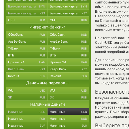
сайт обменного пун
Банковская карта
Банковская карта
BYN
BYN
обменного пункта и
Вполне возможно, 
Банковская карта
Банковская карта
KZT
KZT
Ставрополе недосту
СБП
СБП
RUB
RUB
на Dollar cash в з
Только с вашей по
Интернет-банкинг
исключим этот пунк
Сбербанк
Сбербанк
RUB
RUB
Не стоит забывать,
Альфа-Банк
Альфа-Банк
RUB
RUB
Cash-USD могут быт
электронные деньги
Т-Банк
Т-Банк
RUB
RUB
нашей подробной ин
ВТБ
ВТБ
RUB
RUB
Для правильного ра
Приват 24
Приват 24
UAH
UAH
можете подробно и
нашим сервисом, в
Kaspi Bank
Kaspi Bank
KZT
KZT
возможность задать
Revolut
Revolut
EUR
EUR
тот момент, когда 
Денежные переводы
вы найдете оптимал
WU
WU
USD
USD
Безопасност
ЗК
ЗК
RUB
RUB
Каждый из обменны
при этом команда 
Наличные деньги
Использование мон
Наличные
Наличные
пунктах. При выбор
USD
USD
размер резервов и 
Наличные
Наличные
RUB
RUB
Выберите по
Наличные
Наличные
EUR
EUR