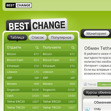
Мониторинг
Таблица
Список
Популярное
Обмен Teth
В рейтинге ниже 
Bitcoin
Bitcoin
BTC
BTC
выгодности курса
Bitcoin Cash
Bitcoin Cash
BCH
BCH
количество необх
Интернет-сервиса
Ethereum
Ethereum
ETH
ETH
Если вы впервые 
Litecoin
Litecoin
LTC
LTC
возможностях сер
XRP
XRP
XRP
XRP
Monero
Monero
XMR
XMR
Город:
Ставроп
Dogecoin
Dogecoin
DOGE
DOGE
Курсы обмена
Dash
Dash
DASH
DASH
Tether ERC20
Tether ERC20
USDT
USDT
Обменни
Tether TRC20
Tether TRC20
USDT
USDT
ChBy