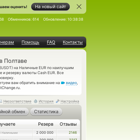
На новый сайт
шаем оценить!
68
Обменников:
614
Обновление:
10:38:38
тнерам
Помощь
FAQ
Контакты
в Полтаве
 (USDT) на Наличные EUR по наилучшим
е и резерву валюты Cash EUR. Все
оверку.
етуем вам обратить внимание на
видео
,
tChange.ru.
Несоответствие
История
Настройка
йной обмен
Статистика
лучаете
Резерв
Отзывы
2 000 000
2146
R Наличными