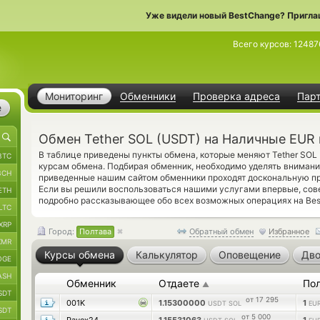
Уже видели новый BestChange? Пригла
Всего курсов:
12487
Мониторинг
Обменники
Проверка адреса
Пар
е
Обмен Tether SOL (USDT) на Наличные EUR 
В таблице приведены пункты обмена, которые меняют Tether SOL
BTC
курсам обмена. Подбирая обменник, необходимо уделять внимани
BCH
приведенные нашим сайтом обменники проходят доскональную пр
Если вы решили воспользоваться нашими услугами впервые, сов
ETH
подробно рассказывающее обо всех возможных операциях на Bes
LTC
XRP
Город:
Полтава
Обратный обмен
Избранное
XMR
Курсы обмена
Калькулятор
Оповещение
Дво
OGE
ASH
Обменник
Отдаете
По
▲
SDT
от 17 295
001K
1.15300000
1
USDT SOL
EU
SDT
от 5 000