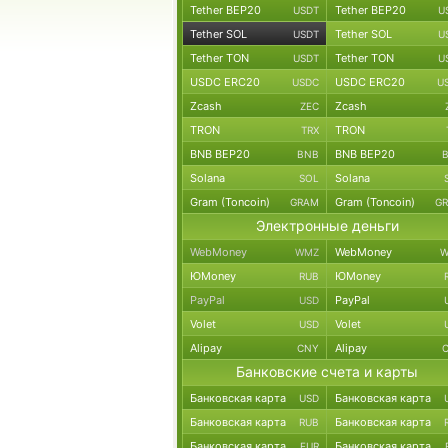
Tether BEP20
Tether BEP20
USDT
U
Tether SOL
Tether SOL
USDT
U
Tether TON
Tether TON
USDT
U
USDC ERC20
USDC ERC20
USDC
U
Zcash
Zcash
ZEC
TRON
TRON
TRX
BNB BEP20
BNB BEP20
BNB
Solana
Solana
SOL
Gram (Toncoin)
Gram (Toncoin)
GRAM
G
Электронные деньги
WebMoney
WebMoney
WMZ
W
ЮMoney
ЮMoney
RUB
PayPal
PayPal
USD
Volet
Volet
USD
Alipay
Alipay
CNY
Банковские счета и карты
Банковская карта
Банковская карта
USD
Банковская карта
Банковская карта
RUB
Банковская карта
Банковская карта
EUR