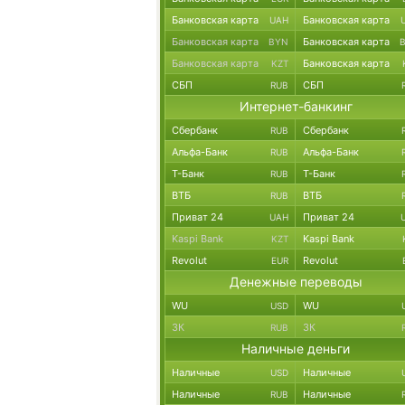
Банковская карта
Банковская карта
UAH
Банковская карта
Банковская карта
BYN
Банковская карта
Банковская карта
KZT
СБП
СБП
RUB
Интернет-банкинг
Сбербанк
Сбербанк
RUB
Альфа-Банк
Альфа-Банк
RUB
Т-Банк
Т-Банк
RUB
ВТБ
ВТБ
RUB
Приват 24
Приват 24
UAH
Kaspi Bank
Kaspi Bank
KZT
Revolut
Revolut
EUR
Денежные переводы
WU
WU
USD
ЗК
ЗК
RUB
Наличные деньги
Наличные
Наличные
USD
Наличные
Наличные
RUB