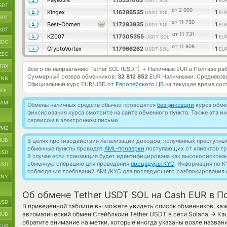
Payex24
1.15531063
1
USDT SOL
EU
SDT
от 2 000
Kingex
1.16286535
1
USDT SOL
EU
SDT
от 11 730
Best-Obmen
1.17293935
1
USDT SOL
EU
SDT
от 11 731
KZ007
1.17305355
1
USDT SOL
EU
SDC
от 11 808
CryptoVortex
1.17966262
1
USDT SOL
EU
ZEC
TRX
Всего по направлению Tether SOL (USDT)
Наличные EUR в Полтаве ра
→
Суммарный резерв обменников:
32 812 852
EUR Наличными.
Средневзв
BNB
Официальный курс
EUR/USD
от
Европейского ЦБ
на текущее время сос
SOL
RAM
Обмены наличных средств обычно проводятся
без фиксации
курса обмен
фиксирования курса смотрите на сайте обменного пункта. Также эта 
сервисом в электронном письме.
MZ
RUB
В целях противодействия легализации доходов, полученных преступны
обменные пункты проводят
AML-проверки
поступающих от клиентов тр
USD
В случае если транзакция будет идентифицирована как высокорискова
обменную операцию для проведения
процедуры KYC
. Информация по K
USD
соблюдения требований AML/KYC для последующего разблокирования с
CNY
Об обмене Tether USDT SOL на Cash EUR в П
USD
В приведенной таблице вы можете увидеть список обменников, ка
→
автоматический обмен Стейблкоин Tether USDT в сети Solana
Кэш
RUB
обратите внимание на метки, которые иногда указаны возле назван
EUR