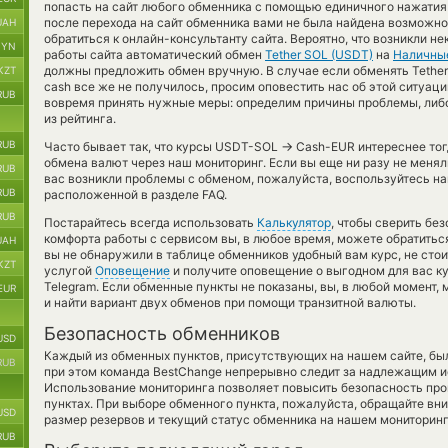
попасть на сайт любого обменника с помощью единичного нажатия 
после перехода на сайт обменника вами не была найдена возможно
UAH
обратиться к онлайн-консультанту сайта. Вероятно, что возникли н
BYN
работы сайта автоматический обмен
Tether SOL (USDT)
на
Наличны
должны предложить обмен вручную. В случае если обменять Tether U
KZT
cash все же не получилось, просим оповестить нас об этой ситуа
RUB
вовремя принять нужные меры: определим причины проблемы, либ
из рейтинга.
RUB
→
Часто бывает так, что курсы USDT-SOL
Cash-EUR интереснее тогд
обмена валют через наш мониторинг. Если вы еще ни разу не меня
RUB
вас возникли проблемы с обменом, пожалуйста, воспользуйтесь н
RUB
расположенной в разделе FAQ.
RUB
Постарайтесь всегда использовать
Калькулятор
, чтобы сверить бе
комфорта работы с сервисом вы, в любое время, можете обратитьс
UAH
вы не обнаружили в таблице обменников удобный вам курс, не сто
KZT
услугой
Оповещение
и получите оповещение о выгодном для вас ку
Telegram. Если обменные пункты не показаны, вы, в любой момент
EUR
и найти вариант двух обменов при помощи транзитной валюты.
Безопасность обменников
USD
Каждый из обменных пунктов, присутствующих на нашем сайте, бы
RUB
при этом команда BestChange непрерывно следит за надлежащим и
Использование мониторинга позволяет повысить безопасность пр
пунктах. При выборе обменного пункта, пожалуйста, обращайте вн
USD
размер резервов и текущий статус обменника на нашем мониторинг
RUB