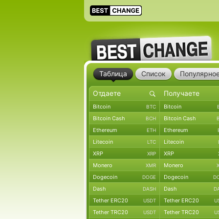
Таблица
Список
Популярно
Bitcoin
Bitcoin
BTC
Bitcoin Cash
Bitcoin Cash
BCH
Ethereum
Ethereum
ETH
Litecoin
Litecoin
LTC
XRP
XRP
XRP
Monero
Monero
XMR
Dogecoin
Dogecoin
DOGE
D
Dash
Dash
DASH
D
Tether ERC20
Tether ERC20
USDT
U
Tether TRC20
Tether TRC20
USDT
U