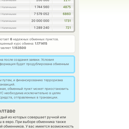
200 000
2217
R Наличными
1 744 560
4875
R Наличными
7 579 052
6860
R Наличными
20 000 000
1731
R Наличными
1 289 240
721
R Наличными
ботает
6
надежных обменных пунктов.
ешенный курс обмена:
1.171415
тавляет
1.153500
а после создания заявки. Условия
информация будет продублирована обменным
м путем, и финансированию терроризма
анзакций.
нная, обменный пункт может приостановить
YC необходима исключительно в целях
редств, отправленных в транзакции.
олтаве
ждый из которых совершает ручной или
 в евро. При выборе обменника также
ий обменников. У вас имеется возможность