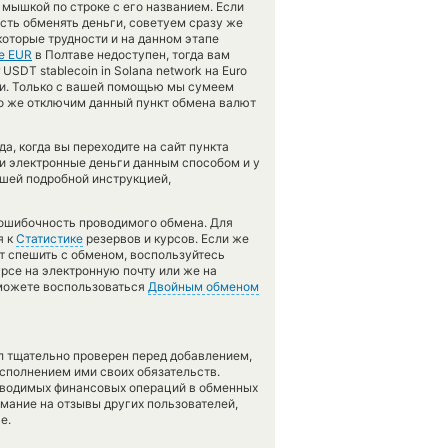
мышкой по строке с его названием. Если
сть обменять деньги, советуем сразу же
екоторые трудности и на данном этапе
е EUR
в Полтаве недоступен, тогда вам
SDT stablecoin in Solana network на Euro
ции. Только с вашей помощью мы сумеем
о же отключим данный пункт обмена валют
а, когда вы переходите на сайт пункта
ли электронные деньги данным способом и у
ашей подробной инструкцией,
зошибочность проводимого обмена. Для
я к
Статистике
резервов и курсов. Если же
ит спешить с обменом, воспользуйтесь
рсе на электронную почту или же на
, можете воспользоваться
Двойным обменом
л тщательно проверен перед добавлением,
сполнением ими своих обязательств.
оводимых финансовых операций в обменных
имание на отзывы других пользователей,
е.