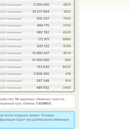
2 000 000
4875
USD Наличными
35 017 994
1632
USD Наличными
500 257
7525
USD Наличными
994 175
2702
USD Наличными
982 192
4545
USD Наличными
172 971
6860
USD Наличными
500 132
6156
USD Наличными
10 690 437
8514
USD Наличными
10 000 000
595
USD Наличными
153 630
8022
USD Наличными
3 808 300
418
USD Наличными
267 348
814
USD Наличными
489 932
3443
USD Наличными
 работает
14
надежных обменных пунктов.
вешенный курс обмена:
1.024603
а после создания заявки. Условия
информация будет продублирована обменным