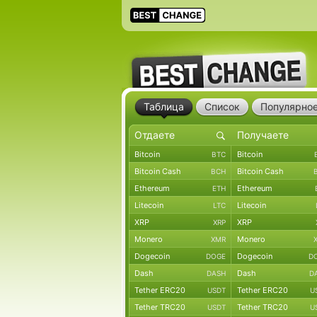
Таблица
Список
Популярно
Bitcoin
Bitcoin
BTC
Bitcoin Cash
Bitcoin Cash
BCH
Ethereum
Ethereum
ETH
Litecoin
Litecoin
LTC
XRP
XRP
XRP
Monero
Monero
XMR
Dogecoin
Dogecoin
DOGE
D
Dash
Dash
DASH
D
Tether ERC20
Tether ERC20
USDT
U
Tether TRC20
Tether TRC20
USDT
U