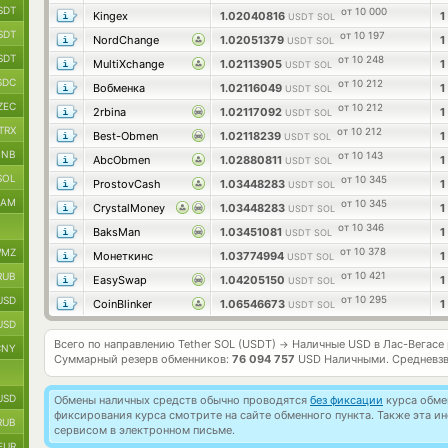
SDT
от 10 000
Kingex
1.02040816
1
USDT SOL
SDT
от 10 197
NordChange
1.02051379
1
USDT SOL
SDT
от 10 248
MultiXchange
1.02113905
1
USDT SOL
SDC
от 10 212
Вобменка
1.02116049
1
USDT SOL
ZEC
от 10 212
2rbina
1.02117092
1
USDT SOL
TRX
от 10 212
Best-Obmen
1.02118239
1
USDT SOL
BNB
от 10 143
AbcObmen
1.02880811
1
USDT SOL
SOL
от 10 345
ProstovCash
1.03448283
1
USDT SOL
RAM
от 10 345
CrystalMoney
1.03448283
1
USDT SOL
от 10 346
BaksMan
1.03451081
1
USDT SOL
от 10 378
MZ
Монеткинс
1.03774994
1
USDT SOL
от 10 421
RUB
EasySwap
1.04205150
1
USDT SOL
от 10 295
USD
CoinBlinker
1.06546673
1
USDT SOL
USD
Всего по направлению Tether SOL (USDT)
Наличные USD в Лас-Вегасе
→
CNY
Суммарный резерв обменников:
76 094 757
USD Наличными.
Средневз
USD
Обмены наличных средств обычно проводятся
без фиксации
курса обмен
фиксирования курса смотрите на сайте обменного пункта. Также эта 
RUB
сервисом в электронном письме.
EUR