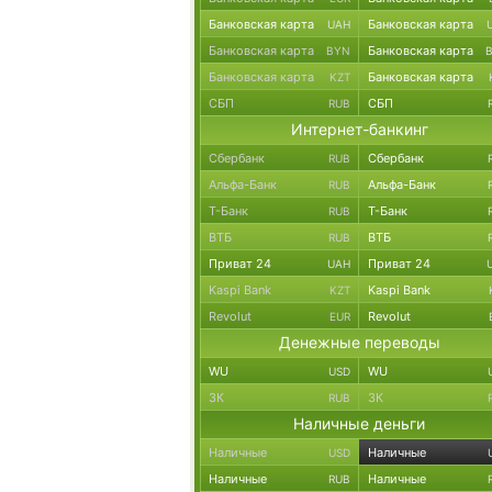
Банковская карта
Банковская карта
UAH
Банковская карта
Банковская карта
BYN
Банковская карта
Банковская карта
KZT
СБП
СБП
RUB
Интернет-банкинг
Сбербанк
Сбербанк
RUB
Альфа-Банк
Альфа-Банк
RUB
Т-Банк
Т-Банк
RUB
ВТБ
ВТБ
RUB
Приват 24
Приват 24
UAH
Kaspi Bank
Kaspi Bank
KZT
Revolut
Revolut
EUR
Денежные переводы
WU
WU
USD
ЗК
ЗК
RUB
Наличные деньги
Наличные
Наличные
USD
Наличные
Наличные
RUB