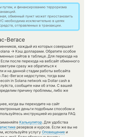
м путем, и финансированию терроризма
анзакций.
нная, обменный пункт может приостановить
YC необходима исключительно в целях
редств, отправленных в транзакции.
ас-Вегасе
менников, каждый из которых совершает
→
Solana
Кэш долларами. Обратите особое
менных сайтов в таблице. Для перехода на
 Если после перехода на вебсайт обменного
оветуем сразу же обратиться к
и и на данной стадии работы вебсайта
 Лас-Вегасе недоступен, тогда вам
oin in Solana network на Dollar cash в
луйста, сообщите нам об этом. С вашей
ределим причину проблемы, либо же
ее, когда вы переходите на сайт
электронные деньги подобным способом и
пользуйтесь инструкцией из раздела FAQ.
применяйте
Калькулятор
. Для удобства
атистике
резервов и курсов. Если же вы не
ом, используйте услугу
Оповещение
и
ли e-mail. Если обменные пункты