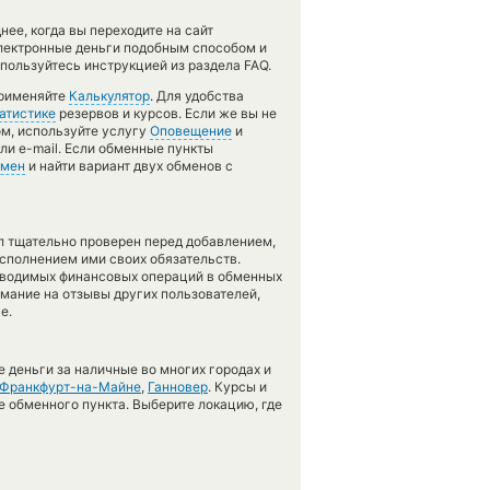
ее, когда вы переходите на сайт
электронные деньги подобным способом и
пользуйтесь инструкцией из раздела FAQ.
применяйте
Калькулятор
. Для удобства
атистике
резервов и курсов. Если же вы не
ом, используйте услугу
Оповещение
и
ли e-mail. Если обменные пункты
бмен
и найти вариант двух обменов с
л тщательно проверен перед добавлением,
сполнением ими своих обязательств.
оводимых финансовых операций в обменных
имание на отзывы других пользователей,
е.
 деньги за наличные во многих городах и
Франкфурт-на-Майне
,
Ганновер
. Курсы и
е обменного пункта. Выберите локацию, где