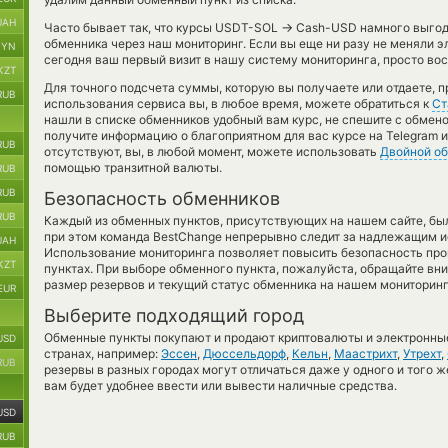
UAH
→
Часто бывает так, что курсы USDT-SOL
Cash-USD намного выгодн
обменника через наш мониторинг. Если вы еще ни разу не меняли 
BYN
сегодня ваш первый визит в нашу систему мониторинга, просто вос
KZT
Для точного подсчета суммы, которую вы получаете или отдаете, 
RUB
использования сервиса вы, в любое время, можете обратиться к
Ст
нашли в списке обменников удобный вам курс, не спешите с обмен
получите информацию о благоприятном для вас курсе на Telegram и
RUB
отсутствуют, вы, в любой момент, можете использовать
Двойной о
помощью транзитной валюты.
RUB
RUB
Безопасность обменников
RUB
Каждый из обменных пунктов, присутствующих на нашем сайте, бы
при этом команда BestChange непрерывно следит за надлежащим и
UAH
Использование мониторинга позволяет повысить безопасность пр
KZT
пунктах. При выборе обменного пункта, пожалуйста, обращайте вн
размер резервов и текущий статус обменника на нашем мониторинг
EUR
Выберите подходящий город
Обменные пункты покупают и продают криптовалюты и электронные
USD
странах, например:
Эссен
,
Дюссельдорф
,
Кельн
,
Маастрихт
,
Утрехт
,
RUB
резервы в разных городах могут отличаться даже у одного и того ж
вам будет удобнее ввести или вывести наличные средства.
USD
RUB