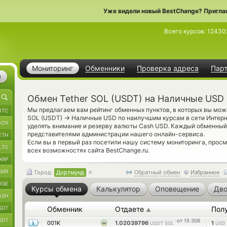
Уже видели новый BestChange? Пригла
Всего курсов:
12430
Мониторинг
Обменники
Проверка адреса
Пар
е
Обмен Tether SOL (USDT) на Наличные USD
Мы предлагаем вам рейтинг обменных пунктов, в которых вы мож
BTC
→
SOL (USDT)
Наличные USD по наилучшим курсам в сети Интерне
BCH
уделять внимание и резерву валюты Cash USD. Каждый обменный
представителями администрации нашего онлайн-сервиса.
ETH
Если вы в первый раз посетили нашу систему мониторинга, прос
LTC
всех возможностях сайта BestChange.ru.
XRP
XMR
Город:
Дортмунд
Обратный обмен
Избранное
OGE
Курсы обмена
Калькулятор
Оповещение
Дво
ASH
SDT
Обменник
Отдаете
Пол
▲
SDT
от 15 306
001K
1.02039796
1
USDT SOL
USD 