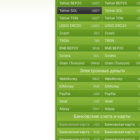
Tether BEP20
Tether BEP20
USDT
U
Tether SOL
Tether SOL
USDT
U
Tether TON
Tether TON
USDT
U
USDC ERC20
USDC ERC20
USDC
U
Zcash
Zcash
ZEC
TRON
TRON
TRX
BNB BEP20
BNB BEP20
BNB
Solana
Solana
SOL
Gram (Toncoin)
Gram (Toncoin)
GRAM
G
Электронные деньги
WebMoney
WebMoney
WMZ
W
ЮMoney
ЮMoney
RUB
PayPal
PayPal
USD
Volet
Volet
USD
Alipay
Alipay
CNY
Банковские счета и карты
Банковская карта
Банковская карта
USD
Банковская карта
Банковская карта
RUB
Банковская карта
Банковская карта
EUR