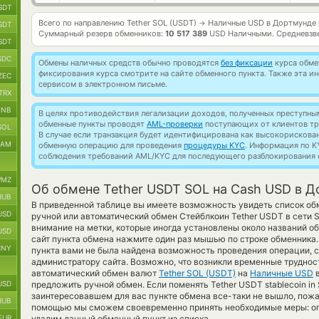
SDT
Всего по направлению Tether SOL (USDT)
Наличные USD в Дортмунде
→
SDT
Суммарный резерв обменников:
10 517 389
USD Наличными.
Средневзв
SDT
SDC
Обмены наличных средств обычно проводятся
без фиксации
курса обмен
фиксирования курса смотрите на сайте обменного пункта. Также эта 
ZEC
сервисом в электронном письме.
TRX
BNB
В целях противодействия легализации доходов, полученных преступны
обменные пункты проводят
AML-проверки
поступающих от клиентов тр
SOL
В случае если транзакция будет идентифицирована как высокорискова
RAM
обменную операцию для проведения
процедуры KYC
. Информация по K
соблюдения требований AML/KYC для последующего разблокирования с
MZ
Об обмене Tether USDT SOL на Cash USD в 
RUB
В приведенной таблице вы имеете возможность увидеть список об
USD
ручной или автоматический обмен Стейблкоин Tether USDT в сети 
внимание на метки, которые иногда установлены около названий об
USD
сайт пункта обмена нажмите один раз мышью по строке обменника.
CNY
пункта вами не была найдена возможность проведения операции, с
администратору сайта. Возможно, что возникли временные трудност
автоматический обмен валют
Tether SOL (USDT)
на
Наличные USD
в
USD
предложить ручной обмен. Если поменять Tether USDT stablecoin in S
заинтересовавшем для вас пункте обмена все-таки не вышло, пожа
RUB
помощью мы сможем своевременно принять необходимые меры: оп
EUR
удалим данный обменный пункт из списка.