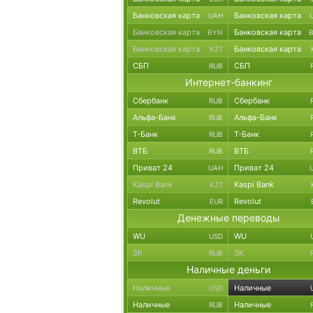
Банковская карта
Банковская карта
UAH
Банковская карта
Банковская карта
BYN
Банковская карта
Банковская карта
KZT
СБП
СБП
RUB
Интернет-банкинг
Сбербанк
Сбербанк
RUB
Альфа-Банк
Альфа-Банк
RUB
Т-Банк
Т-Банк
RUB
ВТБ
ВТБ
RUB
Приват 24
Приват 24
UAH
Kaspi Bank
Kaspi Bank
KZT
Revolut
Revolut
EUR
Денежные переводы
WU
WU
USD
ЗК
ЗК
RUB
Наличные деньги
Наличные
Наличные
USD
Наличные
Наличные
RUB