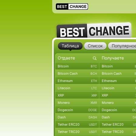
Таблица
Список
Популярно
Bitcoin
Bitcoin
BTC
Bitcoin Cash
Bitcoin Cash
BCH
Ethereum
Ethereum
ETH
Litecoin
Litecoin
LTC
XRP
XRP
XRP
Monero
Monero
XMR
Dogecoin
Dogecoin
DOGE
D
Dash
Dash
DASH
D
Tether ERC20
Tether ERC20
USDT
U
Tether TRC20
Tether TRC20
USDT
U