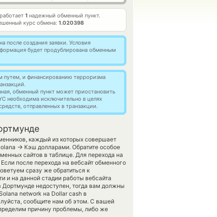
 работает
1
надежный обменный пункт.
ешенный курс обмена:
1.020398
а после создания заявки. Условия
информация будет продублирована обменным
м путем, и финансированию терроризма
анзакций.
нная, обменный пункт может приостановить
YC необходима исключительно в целях
редств, отправленных в транзакции.
Дортмунде
менников, каждый из которых совершает
→
Solana
Кэш долларами. Обратите особое
менных сайтов в таблице. Для перехода на
 Если после перехода на вебсайт обменного
оветуем сразу же обратиться к
и и на данной стадии работы вебсайта
 Дортмунде недоступен, тогда вам должны
olana network на Dollar cash в
луйста, сообщите нам об этом. С вашей
ределим причину проблемы, либо же