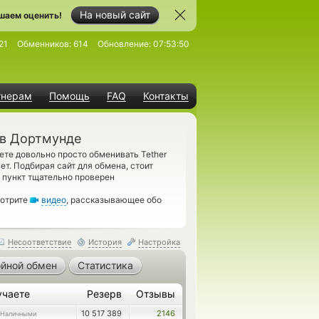
На новый сайт
шаем оценить!
21
Обменников:
614
Обновление:
07:53:50
тнерам
Помощь
FAQ
Контакты
 в Дортмунде
ете довольно просто обменивать Tether
т. Подбирая сайт для обмена, стоит
 пункт тщательно проверен
мотрите
видео
, рассказывающее обо
Несоответствие
История
Настройка
йной обмен
Статистика
учаете
Резерв
Отзывы
10 517 389
2146
Наличными