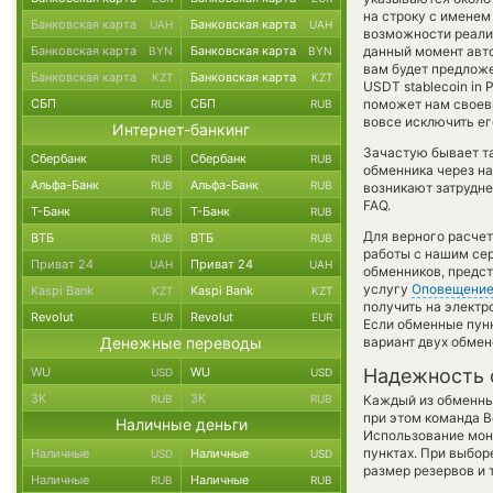
на строку с именем
Банковская карта
Банковская карта
UAH
UAH
возможности реализ
Банковская карта
Банковская карта
данный момент авт
BYN
BYN
вам будет предложе
Банковская карта
Банковская карта
KZT
KZT
USDT stablecoin in 
СБП
СБП
поможет нам своев
RUB
RUB
вовсе исключить ег
Интернет-банкинг
Зачастую бывает т
Сбербанк
Сбербанк
RUB
RUB
обменника через на
Альфа-Банк
Альфа-Банк
RUB
RUB
возникают затрудне
FAQ.
Т-Банк
Т-Банк
RUB
RUB
Для верного расчет
ВТБ
ВТБ
RUB
RUB
работы с нашим сер
Приват 24
Приват 24
UAH
UAH
обменников, предс
услугу
Оповещени
Kaspi Bank
Kaspi Bank
KZT
KZT
получить на электр
Revolut
Revolut
EUR
EUR
Если обменные пунк
Денежные переводы
вариант двух обмен
WU
WU
Надежность 
USD
USD
ЗК
ЗК
RUB
RUB
Каждый из обменны
при этом команда 
Наличные деньги
Использование мон
пунктах. При выбор
Наличные
Наличные
USD
USD
размер резервов и 
Наличные
Наличные
RUB
RUB