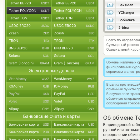
Tether BEP20
Tether BEP20
USDT
USDT
BaksMan
Tether POLYGON
Tether POLYGON
USDT
USDT
YChanger
Tether TON
Tether TON
USDT
USDT
Вобменка
USDC ERC20
USDC ERC20
USDC
USDC
2rbina
Zcash
Zcash
ZEC
ZEC
Всего по направле
TRON
TRON
TRX
TRX
Суммарный резерв
BNB BEP20
BNB BEP20
BNB
BNB
Официальный курс
Solana
Solana
SOL
SOL
Обмены наличных с
Gram (Toncoin)
Gram (Toncoin)
GRAM
GRAM
фиксирования курс
Электронные деньги
сервисом в электр
WebMoney
WebMoney
WMZ
WMZ
В целях противоде
ЮMoney
ЮMoney
RUB
RUB
обменные пункты п
PayPal
PayPal
В случае если тра
USD
USD
обменную операци
Volet
Volet
USD
USD
соблюдения требов
Alipay
Alipay
CNY
CNY
Банковские счета и карты
Об обмене T
Банковская карта
Банковская карта
В приведенной таб
USD
USD
ручной или автомат
Банковская карта
Банковская карта
RUB
RUB
определении обменн
Банковская карта
Банковская карта
указываются около 
EUR
EUR