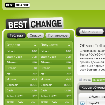
Мониторинг
Таблица
Список
Популярное
Обмен Teth
С помощью нашего
Bitcoin
Bitcoin
BTC
BTC
Tether POLYGON 
Bitcoin Cash
Bitcoin Cash
BCH
BCH
внимание также и
прошли доскональ
Ethereum
Ethereum
ETH
ETH
Если вы в первый
Litecoin
Litecoin
LTC
LTC
всех функциях се
XRP
XRP
XRP
XRP
Monero
Monero
XMR
XMR
Город:
Ливерпу
Dogecoin
Dogecoin
DOGE
DOGE
Курсы обмена
Dash
Dash
DASH
DASH
Tether ERC20
Tether ERC20
USDT
USDT
Обменни
Tether TRC20
Tether TRC20
USDT
USDT
Payex24