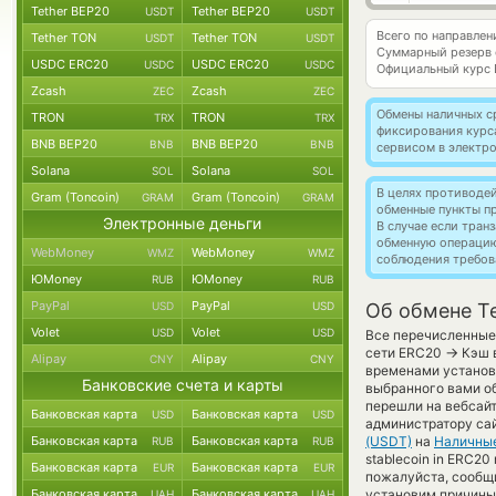
Tether BEP20
Tether BEP20
USDT
USDT
Всего по направлен
Tether TON
Tether TON
USDT
USDT
Суммарный резерв
USDC ERC20
USDC ERC20
USDC
USDC
Официальный курс
Zcash
Zcash
ZEC
ZEC
Обмены наличных с
TRON
TRON
TRX
TRX
фиксирования курс
BNB BEP20
BNB BEP20
BNB
BNB
сервисом в электр
Solana
Solana
SOL
SOL
В целях противоде
Gram (Toncoin)
Gram (Toncoin)
GRAM
GRAM
обменные пункты п
Электронные деньги
В случае если тра
обменную операци
WebMoney
WebMoney
WMZ
WMZ
соблюдения требов
ЮMoney
ЮMoney
RUB
RUB
PayPal
PayPal
USD
USD
Об обмене Te
Volet
Volet
USD
USD
Все перечисленные 
→
сети ERC20
Кэш в
Alipay
Alipay
CNY
CNY
временами установл
Банковские счета и карты
выбранного вами об
перешли на вебсайт
Банковская карта
Банковская карта
USD
USD
администратору сай
Банковская карта
Банковская карта
(USDT)
на
Наличны
RUB
RUB
stablecoin in ERC20
Банковская карта
Банковская карта
EUR
EUR
пожалуйста, сообщ
Банковская карта
Банковская карта
установим причины 
UAH
UAH