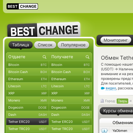
Мониторинг
Таблица
Список
Популярное
Обмен Teth
С помощью нашего
Bitcoin
Bitcoin
BTC
BTC
→
(USDT)
Наличны
Bitcoin Cash
Bitcoin Cash
BCH
BCH
внимание и на ре
проверены предс
Ethereum
Ethereum
ETH
ETH
Для посетителей,
Litecoin
Litecoin
LTC
LTC
видео
, расска
XRP
XRP
XRP
XRP
Monero
Monero
XMR
XMR
Город:
Тверь
Dogecoin
Dogecoin
DOGE
DOGE
Курсы обмена
Dash
Dash
DASH
DASH
Tether ERC20
Tether ERC20
USDT
USDT
Обменни
Tether TRC20
Tether TRC20
USDT
USDT
YaObmen