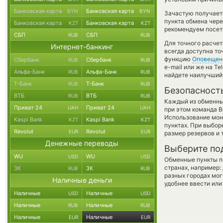
Банковская карта
Банковская карта
BYN
BYN
Зачастую получает
пункта обмена чере
Банковская карта
Банковская карта
KZT
KZT
рекомендуем посети
СБП
СБП
RUB
RUB
Для точного расчет
Интернет-банкинг
всегда доступна т
функцию
Оповещен
Сбербанк
Сбербанк
RUB
RUB
e-mail или же на T
Альфа-Банк
Альфа-Банк
RUB
RUB
найдете наилучший 
Т-Банк
Т-Банк
RUB
RUB
Безопасност
ВТБ
ВТБ
RUB
RUB
Каждый из обменны
Приват 24
Приват 24
UAH
UAH
при этом команда 
Использование мон
Kaspi Bank
Kaspi Bank
KZT
KZT
пунктах. При выбор
Revolut
Revolut
EUR
EUR
размер резервов и 
Денежные переводы
Выберите по
WU
WU
USD
USD
Обменные пункты по
странах, например:
ЗК
ЗК
RUB
RUB
разных городах мог
Наличные деньги
удобнее ввести или
Наличные
Наличные
USD
USD
Наличные
Наличные
RUB
RUB
Наличные
Наличные
EUR
EUR