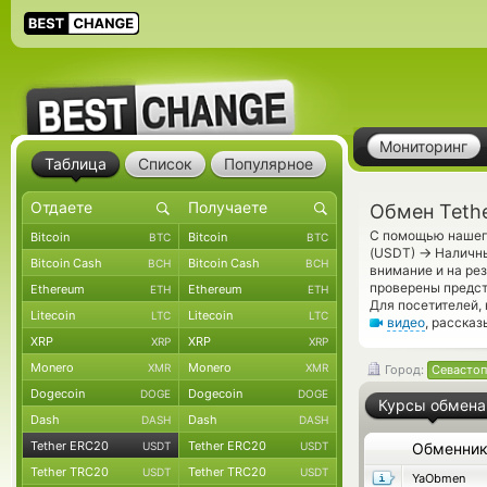
Мониторинг
Таблица
Список
Популярное
Обмен Teth
С помощью нашего
Bitcoin
Bitcoin
BTC
BTC
→
(USDT)
Наличны
Bitcoin Cash
Bitcoin Cash
BCH
BCH
внимание и на ре
проверены предс
Ethereum
Ethereum
ETH
ETH
Для посетителей,
Litecoin
Litecoin
LTC
LTC
видео
, расска
XRP
XRP
XRP
XRP
Monero
Monero
XMR
XMR
Город:
Севастоп
Dogecoin
Dogecoin
DOGE
DOGE
Курсы обмена
Dash
Dash
DASH
DASH
Tether ERC20
Tether ERC20
USDT
USDT
Обменни
Tether TRC20
Tether TRC20
USDT
USDT
YaObmen