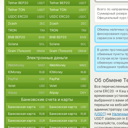
Tether BEP20
Tether BEP20
USDT
USDT
Всего по направлен
Tether TON
Tether TON
USDT
USDT
Суммарный резерв
USDC ERC20
USDC ERC20
USDC
USDC
Официальный курс
Zcash
Zcash
ZEC
ZEC
Обмены наличных с
TRON
TRON
TRX
TRX
фиксирования курс
BNB BEP20
BNB BEP20
BNB
BNB
сервисом в электр
Solana
Solana
SOL
SOL
В целях противоде
Gram (Toncoin)
Gram (Toncoin)
GRAM
GRAM
обменные пункты п
Электронные деньги
В случае если тра
обменную операци
WebMoney
WebMoney
WMZ
WMZ
соблюдения требов
ЮMoney
ЮMoney
RUB
RUB
PayPal
PayPal
USD
USD
Об обмене T
Volet
Volet
USD
USD
Все перечисленные 
→
сети ERC20
Кэш в
Alipay
Alipay
CNY
CNY
временами установл
Банковские счета и карты
выбранного вами об
перешли на вебсайт
Банковская карта
Банковская карта
USD
USD
администратору сай
Банковская карта
Банковская карта
(USDT)
на
Наличны
RUB
RUB
USDT stablecoin in
Банковская карта
Банковская карта
EUR
EUR
пожалуйста, сообщ
Банковская карта
Банковская карта
установим причины 
UAH
UAH