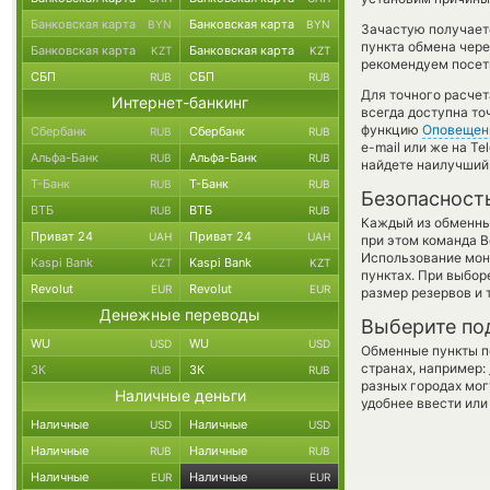
Банковская карта
Банковская карта
BYN
BYN
Зачастую получает
пункта обмена чере
Банковская карта
Банковская карта
KZT
KZT
рекомендуем посети
СБП
СБП
RUB
RUB
Для точного расчет
Интернет-банкинг
всегда доступна т
функцию
Оповещен
Сбербанк
Сбербанк
RUB
RUB
e-mail или же на T
Альфа-Банк
Альфа-Банк
RUB
RUB
найдете наилучший 
Т-Банк
Т-Банк
RUB
RUB
Безопасност
ВТБ
ВТБ
RUB
RUB
Каждый из обменны
Приват 24
Приват 24
UAH
UAH
при этом команда 
Использование мон
Kaspi Bank
Kaspi Bank
KZT
KZT
пунктах. При выбор
Revolut
Revolut
EUR
EUR
размер резервов и 
Денежные переводы
Выберите по
WU
WU
USD
USD
Обменные пункты по
странах, например:
ЗК
ЗК
RUB
RUB
разных городах мог
Наличные деньги
удобнее ввести или
Наличные
Наличные
USD
USD
Наличные
Наличные
RUB
RUB
Наличные
Наличные
EUR
EUR