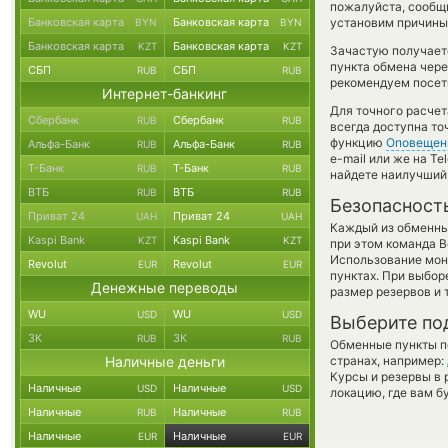
пожалуйста, сообщ
Банковская карта
Банковская карта
установим причины 
BYN
BYN
Банковская карта
Банковская карта
KZT
KZT
Зачастую получает
пункта обмена чере
СБП
СБП
RUB
RUB
рекомендуем посети
Интернет-банкинг
Для точного расчет
Сбербанк
Сбербанк
RUB
RUB
всегда доступна т
функцию
Оповещен
Альфа-Банк
Альфа-Банк
RUB
RUB
e-mail или же на T
Т-Банк
Т-Банк
RUB
RUB
найдете наилучший 
ВТБ
ВТБ
RUB
RUB
Безопасност
Приват 24
Приват 24
UAH
UAH
Каждый из обменны
Kaspi Bank
Kaspi Bank
KZT
KZT
при этом команда 
Использование мон
Revolut
Revolut
EUR
EUR
пунктах. При выбор
Денежные переводы
размер резервов и 
WU
WU
USD
USD
Выберите по
ЗК
ЗК
RUB
RUB
Обменные пункты по
Наличные деньги
странах, например:
Курсы и резервы в 
Наличные
Наличные
USD
USD
локацию, где вам б
Наличные
Наличные
RUB
RUB
Наличные
Наличные
EUR
EUR