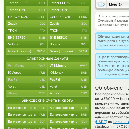
Tether BEP20
Tether BEP20
USDT
USDT
More-Ex
Tether TON
Tether TON
USDT
USDT
Всего по направлен
USDC ERC20
USDC ERC20
USDC
USDC
Суммарный резерв
Zcash
Zcash
ZEC
ZEC
Официальный курс
TRON
TRON
TRX
TRX
Обмены наличных с
BNB BEP20
BNB BEP20
BNB
BNB
фиксирования курс
Solana
Solana
SOL
SOL
сервисом в электр
Gram (Toncoin)
Gram (Toncoin)
GRAM
GRAM
В целях противоде
Электронные деньги
обменные пункты п
WebMoney
WebMoney
В случае если тра
WMZ
WMZ
обменную операци
ЮMoney
ЮMoney
RUB
RUB
соблюдения требов
PayPal
PayPal
USD
USD
Volet
Volet
USD
USD
Об обмене Te
Alipay
Alipay
CNY
CNY
Все перечисленные 
→
сети ERC20
Кэш в
Банковские счета и карты
временами установл
Банковская карта
Банковская карта
выбранного вами об
USD
USD
перешли на вебсайт
Банковская карта
Банковская карта
RUB
RUB
администратору сай
Банковская карта
Банковская карта
(USDT)
на
Наличны
EUR
EUR
stablecoin in ERC20
Банковская карта
Банковская карта
UAH
UAH