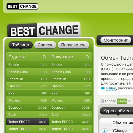
Мониторинг
Таблица
Список
Популярное
Обмен Teth
С помощью нашего
Bitcoin
Bitcoin
BTC
BTC
→
(USDT)
Наличны
Bitcoin Cash
Bitcoin Cash
BCH
BCH
внимание и на ре
проверены предс
Ethereum
Ethereum
ETH
ETH
Для посетителей,
Litecoin
Litecoin
LTC
LTC
видео
, расска
XRP
XRP
XRP
XRP
Monero
Monero
XMR
XMR
Город:
Каир
Dogecoin
Dogecoin
DOGE
DOGE
Курсы обмена
Dash
Dash
DASH
DASH
Tether ERC20
Tether ERC20
USDT
USDT
Обменни
Tether TRC20
Tether TRC20
USDT
USDT
YChanger