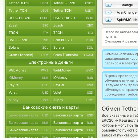
Tether BEP20
Tether BEP20
USDT
USDT
E-Change
Tether TON
Tether TON
USDT
USDT
AvanChange
USDC ERC20
USDC ERC20
USDC
USDC
SpbWMCash
Zcash
Zcash
ZEC
ZEC
Всего по направлен
TRON
TRON
TRX
TRX
пункта.
BNB BEP20
BNB BEP20
BNB
BNB
Суммарный резерв
Solana
Solana
SOL
SOL
Обмены наличных с
Gram (Toncoin)
Gram (Toncoin)
GRAM
GRAM
фиксирования курс
Электронные деньги
сервисом в электр
WebMoney
WebMoney
WMZ
WMZ
В целях противоде
ЮMoney
ЮMoney
RUB
RUB
обменные пункты п
PayPal
PayPal
В случае если тра
USD
USD
обменную операци
Volet
Volet
USD
USD
соблюдения требов
Alipay
Alipay
CNY
CNY
Банковские счета и карты
Обмен Tethe
Банковская карта
Банковская карта
Все указанные в та
USD
USD
→
ERC20
Кэш долла
Банковская карта
Банковская карта
RUB
RUB
которые могут быт
Банковская карта
Банковская карта
обменного пункта с
EUR
EUR
вебсайт пункта обм
Банковская карта
Банковская карта
UAH
UAH