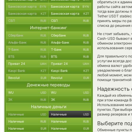
обратиться к админ
Банковская карта
Банковская карта
работы сайта авто
BYN
BYN
тогда вам должны п
Банковская карта
Банковская карта
KZT
KZT
Tether USDT stablec
СБП
СБП
принять меры по р
RUB
RUB
списка до решения
Интернет-банкинг
Не стоит забывать,
Сбербанк
Сбербанк
RUB
RUB
Cash-USD бывают вы
Альфа-Банк
Альфа-Банк
RUB
RUB
обменом электронны
использования сер
Т-Банк
Т-Банк
RUB
RUB
Для правильного по
ВТБ
ВТБ
RUB
RUB
услугам всегда до
Приват 24
Приват 24
UAH
UAH
обмена валют удобн
уведомление о благо
Kaspi Bank
Kaspi Bank
KZT
KZT
любой момент, мож
Revolut
Revolut
EUR
EUR
помощи транзитной
Денежные переводы
Надежность 
WU
WU
USD
USD
Каждый из обменны
ЗК
ЗК
RUB
RUB
при этом команда 
Использование мон
Наличные деньги
пунктах. При выбор
размер резервов и 
Наличные
Наличные
USD
USD
Наличные
Наличные
RUB
RUB
Выберите по
Наличные
Наличные
EUR
EUR
Обменные пункты по