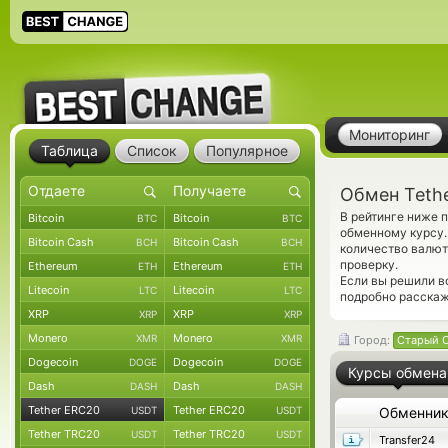
Мониторинг
Таблица
Список
Популярное
Обмен Teth
В рейтинге ниже 
Bitcoin
Bitcoin
BTC
BTC
обменному курсу.
Bitcoin Cash
Bitcoin Cash
BCH
BCH
количество валют
проверку.
Ethereum
Ethereum
ETH
ETH
Если вы решили в
Litecoin
Litecoin
LTC
LTC
подробно расскаж
XRP
XRP
XRP
XRP
Monero
Monero
XMR
XMR
Город:
Старый 
Dogecoin
Dogecoin
DOGE
DOGE
Курсы обмена
Dash
Dash
DASH
DASH
Tether ERC20
Tether ERC20
USDT
USDT
Обменни
Tether TRC20
Tether TRC20
USDT
USDT
Transfer24