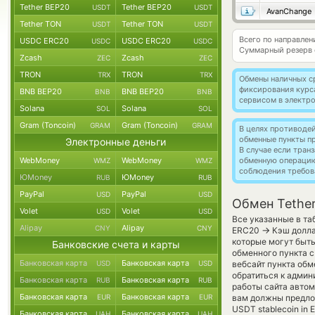
Tether BEP20
Tether BEP20
USDT
USDT
AvanChange
Tether TON
Tether TON
USDT
USDT
Всего по направлен
USDC ERC20
USDC ERC20
USDC
USDC
Суммарный резерв
Zcash
Zcash
ZEC
ZEC
TRON
TRON
TRX
TRX
Обмены наличных с
фиксирования курс
BNB BEP20
BNB BEP20
BNB
BNB
сервисом в электр
Solana
Solana
SOL
SOL
Gram (Toncoin)
Gram (Toncoin)
GRAM
GRAM
В целях противоде
обменные пункты п
Электронные деньги
В случае если тра
WebMoney
WebMoney
обменную операци
WMZ
WMZ
соблюдения требов
ЮMoney
ЮMoney
RUB
RUB
PayPal
PayPal
USD
USD
Обмен Tethe
Volet
Volet
USD
USD
Все указанные в та
Alipay
Alipay
CNY
CNY
→
ERC20
Кэш долла
которые могут быт
Банковские счета и карты
обменного пункта с
Банковская карта
Банковская карта
USD
USD
вебсайт пункта обм
обратиться к админ
Банковская карта
Банковская карта
RUB
RUB
работы сайта авто
Банковская карта
Банковская карта
EUR
EUR
вам должны предлож
USDT stablecoin in 
Банковская карта
Банковская карта
UAH
UAH