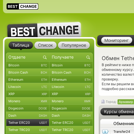
Мониторинг
Таблица
Список
Популярное
Обмен Teth
В рейтинге ниже 
Bitcoin
Bitcoin
BTC
BTC
обменному курсу.
Bitcoin Cash
Bitcoin Cash
BCH
BCH
количество валют
проверку.
Ethereum
Ethereum
ETH
ETH
Если вы решили в
Litecoin
Litecoin
LTC
LTC
подробно расскаж
XRP
XRP
XRP
XRP
Monero
Monero
XMR
XMR
Город:
Армавир
Dogecoin
Dogecoin
DOGE
DOGE
Курсы обмена
Dash
Dash
DASH
DASH
Tether ERC20
Tether ERC20
USDT
USDT
Обменни
Tether TRC20
Tether TRC20
USDT
USDT
Transfer24