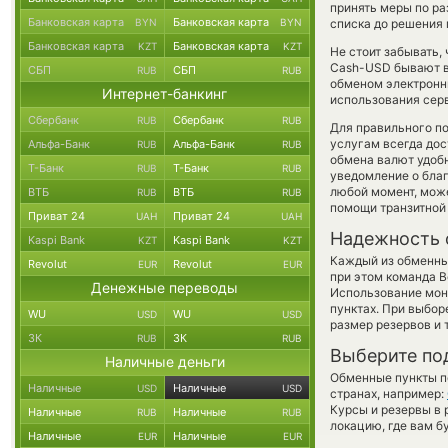
принять меры по р
Банковская карта
Банковская карта
BYN
BYN
списка до решения
Банковская карта
Банковская карта
KZT
KZT
Не стоит забывать,
Cash-USD бывают вы
СБП
СБП
RUB
RUB
обменом электронны
Интернет-банкинг
использования сер
Сбербанк
Сбербанк
RUB
RUB
Для правильного по
услугам всегда до
Альфа-Банк
Альфа-Банк
RUB
RUB
обмена валют удобн
Т-Банк
Т-Банк
RUB
RUB
уведомление о благо
любой момент, мож
ВТБ
ВТБ
RUB
RUB
помощи транзитной
Приват 24
Приват 24
UAH
UAH
Надежность 
Kaspi Bank
Kaspi Bank
KZT
KZT
Каждый из обменны
Revolut
Revolut
EUR
EUR
при этом команда 
Денежные переводы
Использование мон
пунктах. При выбор
WU
WU
USD
USD
размер резервов и 
ЗК
ЗК
RUB
RUB
Выберите по
Наличные деньги
Обменные пункты по
Наличные
Наличные
USD
USD
странах, например:
Курсы и резервы в 
Наличные
Наличные
RUB
RUB
локацию, где вам б
Наличные
Наличные
EUR
EUR