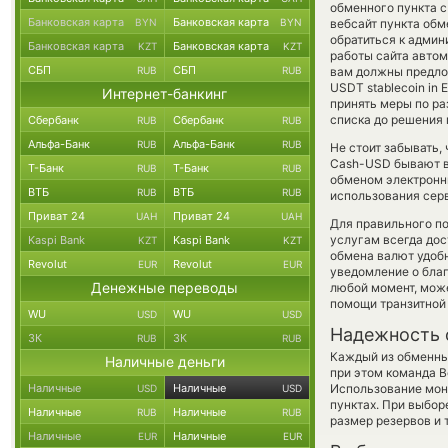
обменного пункта с
Банковская карта
Банковская карта
BYN
BYN
вебсайт пункта обм
обратиться к админ
Банковская карта
Банковская карта
KZT
KZT
работы сайта авто
СБП
СБП
RUB
RUB
вам должны предлож
USDT stablecoin in 
Интернет-банкинг
принять меры по р
списка до решения
Сбербанк
Сбербанк
RUB
RUB
Альфа-Банк
Альфа-Банк
RUB
RUB
Не стоит забывать,
Cash-USD бывают вы
Т-Банк
Т-Банк
RUB
RUB
обменом электронны
ВТБ
ВТБ
RUB
RUB
использования сер
Приват 24
Приват 24
UAH
UAH
Для правильного по
услугам всегда до
Kaspi Bank
Kaspi Bank
KZT
KZT
обмена валют удобн
Revolut
Revolut
EUR
EUR
уведомление о благо
Денежные переводы
любой момент, мож
помощи транзитной
WU
WU
USD
USD
Надежность 
ЗК
ЗК
RUB
RUB
Каждый из обменны
Наличные деньги
при этом команда 
Наличные
Наличные
Использование мон
USD
USD
пунктах. При выбор
Наличные
Наличные
RUB
RUB
размер резервов и 
Наличные
Наличные
EUR
EUR