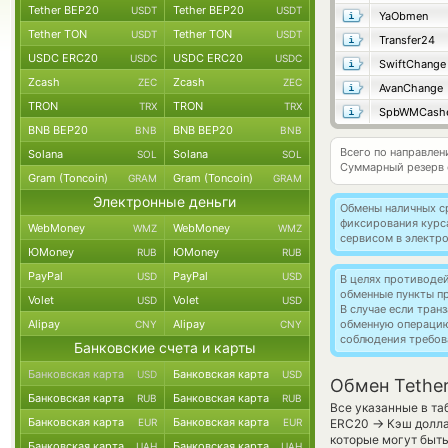
Tether BEP20
Tether BEP20
USDT
USDT
YaObmen
Tether TON
Tether TON
USDT
USDT
Transfer24
USDC ERC20
USDC ERC20
USDC
USDC
SwiftChange
Zcash
Zcash
ZEC
ZEC
AvanChange
TRON
TRON
TRX
TRX
SpbWMCash
BNB BEP20
BNB BEP20
BNB
BNB
Всего по направлен
Solana
Solana
SOL
SOL
Суммарный резерв
Gram (Toncoin)
Gram (Toncoin)
GRAM
GRAM
Электронные деньги
Обмены наличных с
фиксирования курс
WebMoney
WebMoney
WMZ
WMZ
сервисом в электр
ЮMoney
ЮMoney
RUB
RUB
PayPal
PayPal
USD
USD
В целях противоде
обменные пункты п
Volet
Volet
USD
USD
В случае если тра
Alipay
Alipay
обменную операци
CNY
CNY
соблюдения требов
Банковские счета и карты
Банковская карта
Банковская карта
USD
USD
Обмен Tethe
Банковская карта
Банковская карта
RUB
RUB
Все указанные в та
Банковская карта
Банковская карта
→
EUR
EUR
ERC20
Кэш долла
которые могут быт
Банковская карта
Банковская карта
UAH
UAH