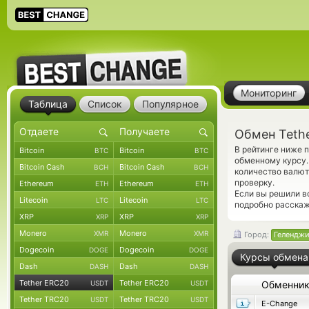
Мониторинг
Таблица
Список
Популярное
Обмен Teth
В рейтинге ниже 
Bitcoin
Bitcoin
BTC
BTC
обменному курсу.
Bitcoin Cash
Bitcoin Cash
BCH
BCH
количество валют
проверку.
Ethereum
Ethereum
ETH
ETH
Если вы решили в
Litecoin
Litecoin
LTC
LTC
подробно расскаж
XRP
XRP
XRP
XRP
Monero
Monero
XMR
XMR
Город:
Гелендж
Dogecoin
Dogecoin
DOGE
DOGE
Курсы обмена
Dash
Dash
DASH
DASH
Tether ERC20
Tether ERC20
USDT
USDT
Обменни
Tether TRC20
Tether TRC20
USDT
USDT
E-Change