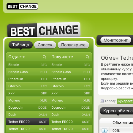
Мониторинг
Таблица
Список
Популярное
Обмен Teth
В рейтинге ниже 
Bitcoin
Bitcoin
BTC
BTC
обменному курсу.
Bitcoin Cash
Bitcoin Cash
BCH
BCH
количество валют
проверку.
Ethereum
Ethereum
ETH
ETH
Если вы решили в
Litecoin
Litecoin
LTC
LTC
подробно расскаж
XRP
XRP
XRP
XRP
Monero
Monero
XMR
XMR
Город:
Бухарест
Dogecoin
Dogecoin
DOGE
DOGE
Курсы обмена
Dash
Dash
DASH
DASH
Tether ERC20
Tether ERC20
USDT
USDT
Обменни
Tether TRC20
Tether TRC20
USDT
USDT
001K