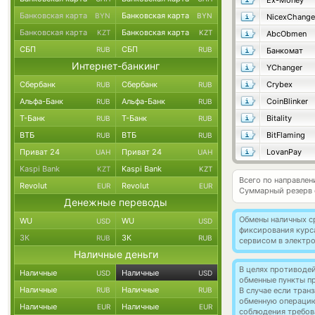
Ex-Money
Банковская карта
Банковская карта
BYN
BYN
NicexChange
Банковская карта
Банковская карта
KZT
KZT
AbcObmen
СБП
СБП
RUB
RUB
Банкомат
Интернет-банкинг
YChanger
Сбербанк
Сбербанк
Crybex
RUB
RUB
Альфа-Банк
Альфа-Банк
CoinBlinker
RUB
RUB
Т-Банк
Т-Банк
Bitality
RUB
RUB
ВТБ
ВТБ
BitFlaming
RUB
RUB
Приват 24
Приват 24
LovanPay
UAH
UAH
Kaspi Bank
Kaspi Bank
KZT
KZT
Всего по направлен
Revolut
Revolut
EUR
EUR
Суммарный резерв
Денежные переводы
Обмены наличных с
WU
WU
USD
USD
фиксирования курс
ЗК
ЗК
RUB
RUB
сервисом в электр
Наличные деньги
В целях противоде
Наличные
Наличные
USD
USD
обменные пункты п
Наличные
Наличные
RUB
RUB
В случае если тра
обменную операци
Наличные
Наличные
EUR
EUR
соблюдения требов