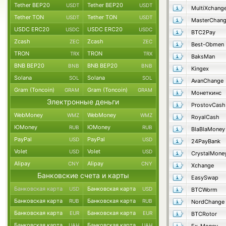
Tether BEP20
Tether BEP20
USDT
USDT
MultiXchang
Tether TON
Tether TON
USDT
USDT
MasterChan
USDC ERC20
USDC ERC20
USDC
USDC
BTC2Pay
Zcash
Zcash
ZEC
ZEC
Best-Obmen
TRON
TRON
TRX
TRX
BaksMan
BNB BEP20
BNB BEP20
BNB
BNB
Kingex
Solana
Solana
SOL
SOL
AvanChange
Gram (Toncoin)
Gram (Toncoin)
GRAM
GRAM
Монеткинс
Электронные деньги
ProstovCash
WebMoney
WebMoney
WMZ
WMZ
RoyalCash
ЮMoney
ЮMoney
RUB
RUB
BlaBlaMoney
PayPal
PayPal
USD
USD
24PayBank
Volet
Volet
USD
USD
CrystalMone
Alipay
Alipay
CNY
CNY
Xchange
Банковские счета и карты
EasySwap
Банковская карта
Банковская карта
USD
USD
BTCWorm
Банковская карта
Банковская карта
RUB
RUB
NordChange
Банковская карта
Банковская карта
EUR
EUR
BTCRotor
Банковская карта
Банковская карта
UAH
UAH