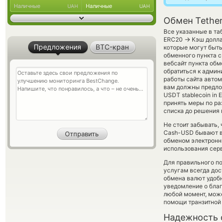
Наличные
Наличные
UAH
UAH
Обмен Tethe
Все указанные в та
→
ERC20
Кэш долла
Предложения
BTC-кран
которые могут быт
обменного пункта с
вебсайт пункта обм
обратиться к админ
работы сайта авто
вам должны предлож
USDT stablecoin in 
принять меры по р
списка до решения
Не стоит забывать,
Cash-USD бывают вы
обменом электронны
использования сер
Для правильного по
услугам всегда до
обмена валют удобн
уведомление о благо
любой момент, мож
помощи транзитной
Надежность 