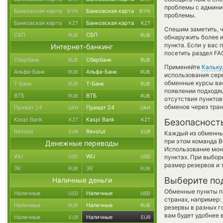
проблемы с админис
Банковская карта
Банковская карта
BYN
BYN
проблемы.
Банковская карта
Банковская карта
KZT
KZT
Спешим заметить, 
СБП
СБП
RUB
RUB
обнаружить более 
пункта. Если у вас
Интернет-банкинг
посетить раздел FA
Сбербанк
Сбербанк
RUB
RUB
Применяйте
Кальку
Альфа-Банк
Альфа-Банк
RUB
RUB
использования серв
обменные курсы ва
Т-Банк
Т-Банк
RUB
RUB
появлении подходящ
ВТБ
ВТБ
RUB
RUB
отсутствия пункто
обменов через тра
Приват 24
Приват 24
UAH
UAH
Kaspi Bank
Kaspi Bank
KZT
KZT
Безопасност
Revolut
Revolut
EUR
EUR
Каждый из обменны
при этом команда 
Денежные переводы
Использование мон
WU
WU
USD
USD
пунктах. При выбор
размер резервов и 
ЗК
ЗК
RUB
RUB
Выберите по
Наличные деньги
Обменные пункты по
Наличные
Наличные
USD
USD
странах, например:
Наличные
Наличные
RUB
RUB
резервы в разных г
вам будет удобнее 
Наличные
Наличные
EUR
EUR