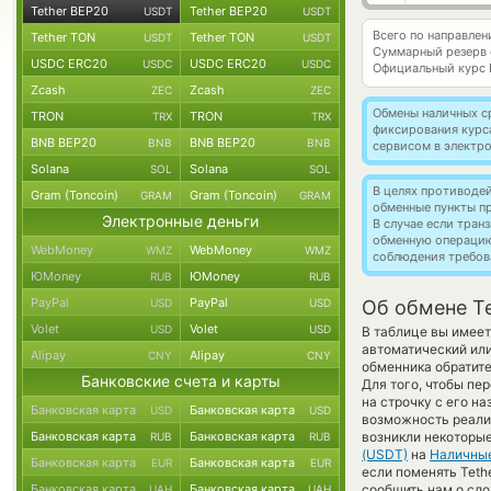
Tether BEP20
Tether BEP20
USDT
USDT
Всего по направлен
Tether TON
Tether TON
USDT
USDT
Суммарный резерв
USDC ERC20
USDC ERC20
USDC
USDC
Официальный курс
Zcash
Zcash
ZEC
ZEC
Обмены наличных с
TRON
TRON
TRX
TRX
фиксирования курс
BNB BEP20
BNB BEP20
BNB
BNB
сервисом в электр
Solana
Solana
SOL
SOL
В целях противоде
Gram (Toncoin)
Gram (Toncoin)
GRAM
GRAM
обменные пункты п
Электронные деньги
В случае если тра
обменную операци
WebMoney
WebMoney
WMZ
WMZ
соблюдения требов
ЮMoney
ЮMoney
RUB
RUB
PayPal
PayPal
USD
USD
Об обмене Te
Volet
Volet
USD
USD
В таблице вы имеет
автоматический или
Alipay
Alipay
CNY
CNY
обменника обратите
Банковские счета и карты
Для того, чтобы пе
на строчку с его н
Банковская карта
Банковская карта
USD
USD
возможность реализ
Банковская карта
Банковская карта
возникли некоторые
RUB
RUB
(USDT)
на
Наличны
Банковская карта
Банковская карта
EUR
EUR
если поменять Tethe
Банковская карта
Банковская карта
сообщить нам о сл
UAH
UAH