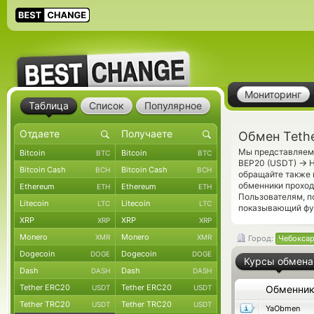
Мониторинг
Таблица
Список
Популярное
Обмен Teth
Мы представляем 
Bitcoin
Bitcoin
BTC
BTC
→
BEP20 (USDT)
Н
Bitcoin Cash
Bitcoin Cash
BCH
BCH
обращайте также 
обменники проход
Ethereum
Ethereum
ETH
ETH
Пользователям, 
Litecoin
Litecoin
LTC
LTC
показывающий фун
XRP
XRP
XRP
XRP
Monero
Monero
XMR
XMR
Город:
Чебокса
Dogecoin
Dogecoin
DOGE
DOGE
Курсы обмена
Dash
Dash
DASH
DASH
Tether ERC20
Tether ERC20
USDT
USDT
Обменни
Tether TRC20
Tether TRC20
USDT
USDT
YaObmen