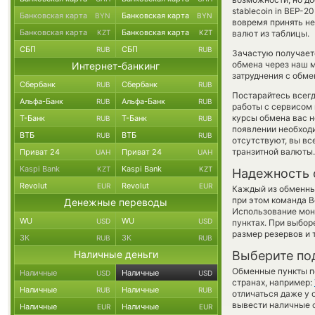
stablecoin in BEP-2
Банковская карта
Банковская карта
BYN
BYN
вовремя принять н
Банковская карта
Банковская карта
KZT
KZT
валют из таблицы.
СБП
СБП
RUB
RUB
Зачастую получает
обмена через наш м
Интернет-банкинг
затруднения с обме
Сбербанк
Сбербанк
RUB
RUB
Постарайтесь всег
Альфа-Банк
Альфа-Банк
RUB
RUB
работы с сервисом 
курсы обмена вас 
Т-Банк
Т-Банк
RUB
RUB
появлении необходи
ВТБ
ВТБ
RUB
RUB
отсутствуют, вы в
транзитной валюты.
Приват 24
Приват 24
UAH
UAH
Kaspi Bank
Kaspi Bank
KZT
KZT
Надежность 
Revolut
Revolut
EUR
EUR
Каждый из обменны
при этом команда 
Денежные переводы
Использование мон
WU
WU
USD
USD
пунктах. При выбор
размер резервов и 
ЗК
ЗК
RUB
RUB
Наличные деньги
Выберите по
Обменные пункты по
Наличные
Наличные
USD
USD
странах, например:
Наличные
Наличные
RUB
RUB
отличаться даже у 
вывести наличные 
Наличные
Наличные
EUR
EUR