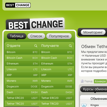
Мониторинг
Таблица
Список
Популярное
Обмен Teth
Мы предлагаем ва
Bitcoin
Bitcoin
BTC
BTC
→
Наличные USD п
Bitcoin Cash
Bitcoin Cash
BCH
BCH
внимание также и
пункты проходят 
Ethereum
Ethereum
ETH
ETH
Если вы решили в
Litecoin
Litecoin
LTC
LTC
которое подробно 
XRP
XRP
XRP
XRP
Monero
Monero
XMR
XMR
Город:
Конакри
Dogecoin
Dogecoin
DOGE
DOGE
Курсы обмена
Dash
Dash
DASH
DASH
Tether ERC20
Tether ERC20
USDT
USDT
Обменни
Tether TRC20
Tether TRC20
USDT
USDT
Kingex