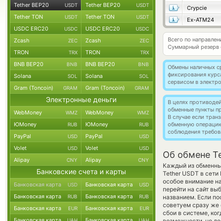
Tether BEP20
Tether BEP20
USDT
USDT
Crypcie
Tether TON
Tether TON
USDT
USDT
Ex-ATM24
USDC ERC20
USDC ERC20
USDC
USDC
Всего по направлен
Zcash
Zcash
ZEC
ZEC
Суммарный резерв
TRON
TRON
TRX
TRX
BNB BEP20
BNB BEP20
BNB
BNB
Обмены наличных с
фиксирования курс
Solana
Solana
SOL
SOL
сервисом в электр
Gram (Toncoin)
Gram (Toncoin)
GRAM
GRAM
Электронные деньги
В целях противоде
обменные пункты п
WebMoney
WebMoney
WMZ
WMZ
В случае если тра
ЮMoney
ЮMoney
обменную операци
RUB
RUB
соблюдения требов
PayPal
PayPal
USD
USD
Volet
Volet
USD
USD
Об обмене Te
Alipay
Alipay
CNY
CNY
Каждый из обменных
Банковские счета и карты
Tether USDT в сети
особое внимание на
Банковская карта
Банковская карта
USD
USD
перейти на сайт вы
Банковская карта
Банковская карта
RUB
RUB
названием. Если по
советуем сразу же 
Банковская карта
Банковская карта
EUR
EUR
сбои в системе, ко
Банковская карта
Банковская карта
UAH
UAH
возможности, но до