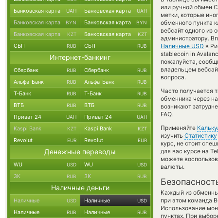
или ручной обмен С
Банковская карта
Банковская карта
UAH
UAH
метки, которые ино
Банковская карта
Банковская карта
обменного пункта к
BYN
BYN
вебсайт одного из 
Банковская карта
Банковская карта
KZT
KZT
администратору. Вп
СБП
СБП
Наличные USD
в Ри
RUB
RUB
stablecoin in Avala
Интернет-банкинг
пожалуйста, сообщ
владельцем вебсайт
Сбербанк
Сбербанк
RUB
RUB
вопроса.
Альфа-Банк
Альфа-Банк
RUB
RUB
Часто получается 
Т-Банк
Т-Банк
RUB
RUB
обменника через на
ВТБ
ВТБ
RUB
RUB
возникают затрудне
FAQ.
Приват 24
Приват 24
UAH
UAH
Применяйте
Кальку
Kaspi Bank
Kaspi Bank
KZT
KZT
изучить
Статистику
Revolut
Revolut
EUR
EUR
курс, не стоит спе
Денежные переводы
для вас курсе на T
можете воспользо
WU
WU
USD
USD
валюты.
ЗК
ЗК
RUB
RUB
Безопасност
Наличные деньги
Каждый из обменны
при этом команда 
Наличные
Наличные
USD
USD
Использование мон
Наличные
Наличные
RUB
RUB
пунктах. При выбор