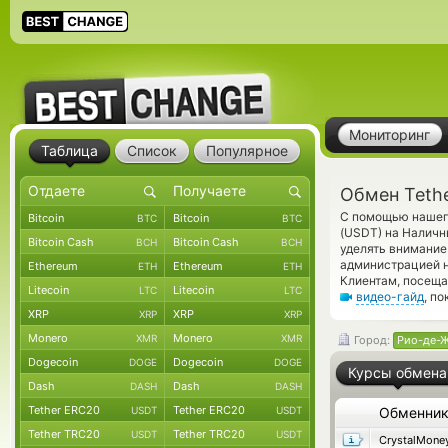
Мониторинг
Таблица
Список
Популярное
Обмен Teth
С помощью нашего
Bitcoin
Bitcoin
BTC
BTC
(USDT) на Наличн
Bitcoin Cash
Bitcoin Cash
BCH
BCH
уделять внимание
администрацией 
Ethereum
Ethereum
ETH
ETH
Клиентам, посеща
Litecoin
Litecoin
LTC
LTC
видео-гайд
, п
XRP
XRP
XRP
XRP
Monero
Monero
XMR
XMR
Город:
Рио-де-
Dogecoin
Dogecoin
DOGE
DOGE
Курсы обмена
Dash
Dash
DASH
DASH
Tether ERC20
Tether ERC20
USDT
USDT
Обменни
Tether TRC20
Tether TRC20
USDT
USDT
CrystalMone