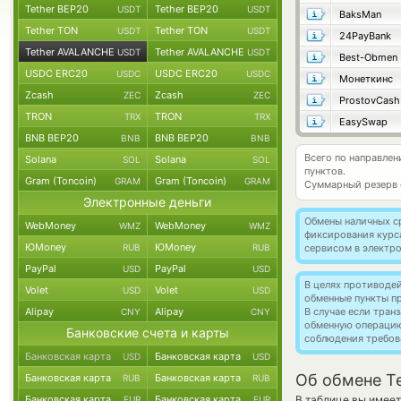
Tether BEP20
Tether BEP20
USDT
USDT
BaksMan
Tether TON
Tether TON
USDT
USDT
24PayBank
Tether AVALANCHE
Tether AVALANCHE
USDT
USDT
Best-Obmen
USDC ERC20
USDC ERC20
USDC
USDC
Монеткинс
Zcash
Zcash
ZEC
ZEC
ProstovCash
TRON
TRON
TRX
TRX
EasySwap
BNB BEP20
BNB BEP20
BNB
BNB
Всего по направле
Solana
Solana
SOL
SOL
пунктов.
Gram (Toncoin)
Gram (Toncoin)
GRAM
GRAM
Суммарный резерв
Электронные деньги
Обмены наличных с
WebMoney
WebMoney
WMZ
WMZ
фиксирования курс
ЮMoney
ЮMoney
RUB
RUB
сервисом в электр
PayPal
PayPal
USD
USD
В целях противоде
Volet
Volet
USD
USD
обменные пункты п
Alipay
Alipay
В случае если тра
CNY
CNY
обменную операци
Банковские счета и карты
соблюдения требов
Банковская карта
Банковская карта
USD
USD
Об обмене T
Банковская карта
Банковская карта
RUB
RUB
Банковская карта
Банковская карта
В таблице вы имее
EUR
EUR