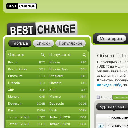
Мониторинг
Таблица
Список
Популярное
Обмен Teth
С помощью нашего
Bitcoin
Bitcoin
BTC
BTC
(USDT) на Наличн
Bitcoin Cash
Bitcoin Cash
BCH
BCH
уделять внимание
администрацией 
Ethereum
Ethereum
ETH
ETH
Клиентам, посеща
Litecoin
Litecoin
LTC
LTC
видео-гайд
, п
XRP
XRP
XRP
XRP
Monero
Monero
XMR
XMR
Город:
Лас-Вега
Dogecoin
Dogecoin
DOGE
DOGE
Курсы обмена
Dash
Dash
DASH
DASH
Tether ERC20
Tether ERC20
USDT
USDT
Обменни
Tether TRC20
Tether TRC20
USDT
USDT
CrystalMone