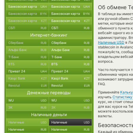
Об обмене T
Банковская карта
Банковская карта
UAH
UAH
Банковская карта
Банковская карта
В таблице вы имее
BYN
BYN
или ручной обмен С
Банковская карта
Банковская карта
KZT
KZT
метки, которые ино
СБП
СБП
обменного пункта к
RUB
RUB
вебсайт одного из 
Интернет-банкинг
администратору. Вп
Наличные USD
в Ла
Сбербанк
Сбербанк
RUB
RUB
stablecoin in Avala
Альфа-Банк
Альфа-Банк
RUB
RUB
пожалуйста, сообщ
владельцем вебсайт
Т-Банк
Т-Банк
RUB
RUB
вопроса.
ВТБ
ВТБ
RUB
RUB
Часто получается 
Приват 24
Приват 24
UAH
UAH
обменника через на
Kaspi Bank
Kaspi Bank
KZT
KZT
возникают затрудне
FAQ.
Revolut
Revolut
EUR
EUR
Денежные переводы
Применяйте
Кальку
изучить
Статистику
WU
WU
USD
USD
курс, не стоит спе
для вас курсе на T
ЗК
ЗК
RUB
RUB
можете воспользо
Наличные деньги
валюты.
Наличные
Наличные
USD
USD
Безопасност
Наличные
Наличные
RUB
RUB
Каждый из обменны