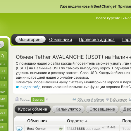
Уже видели новый BestChange? Пригла
Всего курсов:
12477
Мониторинг
Обменники
Проверка адреса
Пар
е
Обмен Tether AVALANCHE (USDT) на Наличн
С помощью нашего сайта каждый посетитель сможет узнать, где
BTC
(USDT) на Наличные USD по самому выгодному курсу. Подбирая 
BCH
уделять внимание и резерву валюты Cash USD. Каждый обменник
администрацией нашего онлайн-сервиса.
ETH
Клиентам, посещающим нашу систему мониторинга курсов в пер
LTC
видео-гайд
, показывающий возможные функции сервиса BestCh
XRP
XMR
Город:
Бургас
Обратный обмен
Избранное
OGE
Курсы обмена
Калькулятор
Оповещение
Дво
ASH
SDT
Обменник
Отдаете
Пол
▲
SDT
от 11 448
Best-Obmen
1.14476858
1
USDT AVAX
USD