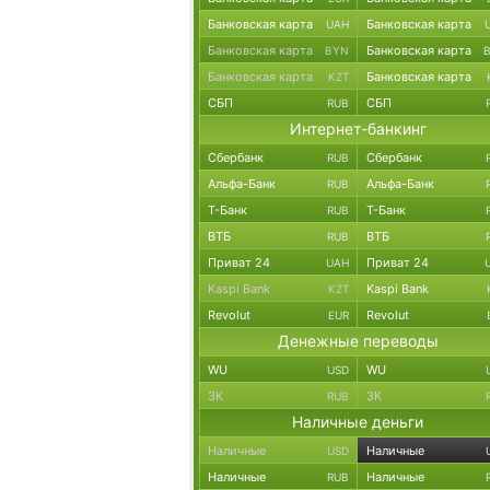
Банковская карта
Банковская карта
UAH
Банковская карта
Банковская карта
BYN
Банковская карта
Банковская карта
KZT
СБП
СБП
RUB
Интернет-банкинг
Сбербанк
Сбербанк
RUB
Альфа-Банк
Альфа-Банк
RUB
Т-Банк
Т-Банк
RUB
ВТБ
ВТБ
RUB
Приват 24
Приват 24
UAH
Kaspi Bank
Kaspi Bank
KZT
Revolut
Revolut
EUR
Денежные переводы
WU
WU
USD
ЗК
ЗК
RUB
Наличные деньги
Наличные
Наличные
USD
Наличные
Наличные
RUB