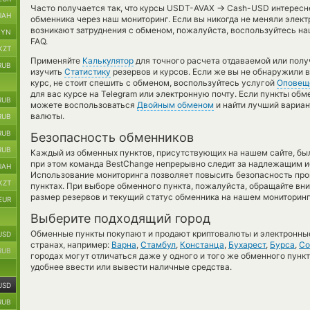
→
Часто получается так, что курсы USDT-AVAX
Cash-USD интереснее
UAH
обменника через наш мониторинг. Если вы никогда не меняли элек
возникают затруднения с обменом, пожалуйста, воспользуйтесь н
BYN
FAQ.
KZT
Применяйте
Калькулятор
для точного расчета отдаваемой или пол
RUB
изучить
Статистику
резервов и курсов. Если же вы не обнаружили 
курс, не стоит спешить с обменом, воспользуйтесь услугой
Оповещ
для вас курсе на Telegram или электронную почту. Если пункты обм
RUB
можете воспользоваться
Двойным обменом
и найти лучший вариан
валюты.
RUB
RUB
Безопасность обменников
RUB
Каждый из обменных пунктов, присутствующих на нашем сайте, бы
при этом команда BestChange непрерывно следит за надлежащим и
UAH
Использование мониторинга позволяет повысить безопасность пр
KZT
пунктах. При выборе обменного пункта, пожалуйста, обращайте вн
размер резервов и текущий статус обменника на нашем мониторинг
EUR
Выберите подходящий город
Обменные пункты покупают и продают криптовалюты и электронные
USD
странах, например:
Варна
,
Стамбул
,
Констанца
,
Бухарест
,
Бурса
,
Со
RUB
городах могут отличаться даже у одного и того же обменного пункт
удобнее ввести или вывести наличные средства.
USD
RUB