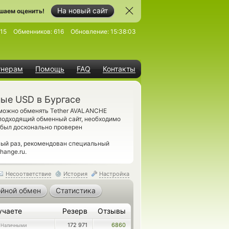
На новый сайт
шаем оценить!
15
Обменников:
616
Обновление:
15:38:03
тнерам
Помощь
FAQ
Контакты
ые USD в Бургасе
 можно обменять Tether AVALANCHE
подходящий обменный сайт, необходимо
 был досконально проверен
вый раз, рекомендован специальный
ange.ru.
Несоответствие
История
Настройка
йной обмен
Статистика
учаете
Резерв
Отзывы
172 971
6860
 Наличными