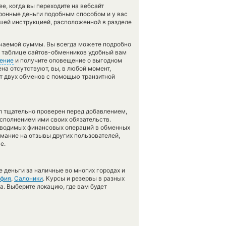
, когда вы переходите на вебсайт
тронные деньги подобным способом и у вас
ашей инструкцией, расположенной в разделе
учаемой суммы. Вы всегда можете подробно
в таблице сайтов-обменников удобный вам
ение
и получите оповещение о выгодном
ена отсутствуют, вы, в любой момент,
т двух обменов с помощью транзитной
л тщательно проверен перед добавлением,
сполнением ими своих обязательств.
оводимых финансовых операций в обменных
имание на отзывы других пользователей,
е.
 деньги за наличные во многих городах и
фия
,
Салоники
. Курсы и резервы в разных
а. Выберите локацию, где вам будет