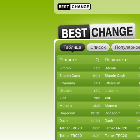
Таблица
Список
Популярно
Bitcoin
Bitcoin
BTC
Bitcoin Cash
Bitcoin Cash
BCH
Ethereum
Ethereum
ETH
Litecoin
Litecoin
LTC
XRP
XRP
XRP
Monero
Monero
XMR
Dogecoin
Dogecoin
DOGE
D
Dash
Dash
DASH
D
Tether ERC20
Tether ERC20
USDT
U
Tether TRC20
Tether TRC20
USDT
U