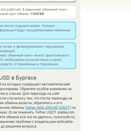
гасе работает
1
надежный обменный пункт.
нный курс обмена:
1.144769
а после создания заявки. Условия
информация будет продублирована обменным
м путем, и финансированию терроризма
анзакций.
нная, обменный пункт может приостановить
YC необходима исключительно в целях
редств, отправленных в транзакции.
USD в Бургасе
й из которых совершает автоматический
олларами. Обратите особое внимание на
ов в списке. Для перехода на сайт
сли случилось так, что после перехода на
я обмена валюты, обратитесь к его
ические обмены
Tether AVALANCHE (USDT)
на
ую. Если поменять Tether USDT stablecoin
нкте обмена все же не удалось, пожалуйста,
 решению проблем с владельцем вебсайта-
 до решения вопроса.