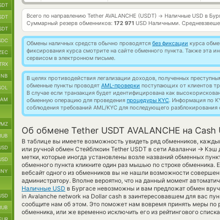
SDT
Всего по направлению Tether AVALANCHE (USDT)
Наличные USD в Бур
→
SDT
Суммарный резерв обменников:
172 971
USD Наличными.
Средневзвеше
SDT
SDC
Обмены наличных средств обычно проводятся
без фиксации
курса обмен
фиксирования курса смотрите на сайте обменного пункта. Также эта 
ZEC
сервисом в электронном письме.
TRX
BNB
В целях противодействия легализации доходов, полученных преступны
обменные пункты проводят
AML-проверки
поступающих от клиентов тр
SOL
В случае если транзакция будет идентифицирована как высокорискова
RAM
обменную операцию для проведения
процедуры KYC
. Информация по K
соблюдения требований AML/KYC для последующего разблокирования с
MZ
Об обмене Tether USDT AVALANCHE на Cash 
RUB
В таблице вы имеете возможность увидеть ряд обменников, кажды
USD
→
или ручной обмен Стейблкоин Tether USDT в сети Аваланчи
Кэш д
метки, которые иногда установлены возле названий обменных пункт
USD
обменного пункта кликните один раз мышью по строке обменника. Е
CNY
вебсайт одного из обменников вы не нашли возможности совершени
администратору. Вполне вероятно, что на данный момент автомат
Наличные USD
в Бургасе невозможны и вам предложат обмен вручн
USD
in Avalanche network на Dollar cash в заинтересовавшем для вас пу
сообщите нам об этом. Это поможет нам вовремя принять меры по
RUB
обменника, или же временно исключить его из рейтингового списка
EUR