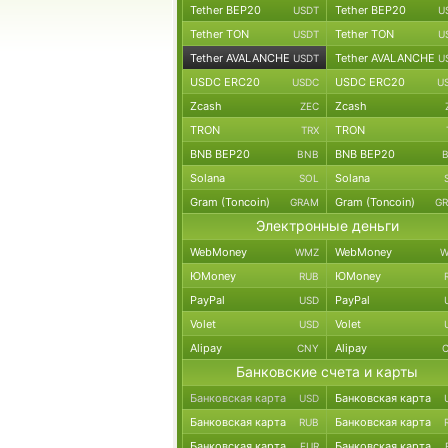
Tether BEP20
Tether BEP20
USDT
U
Tether TON
Tether TON
USDT
U
Tether AVALANCHE
Tether AVALANCHE
USDT
U
USDC ERC20
USDC ERC20
USDC
U
Zcash
Zcash
ZEC
TRON
TRON
TRX
BNB BEP20
BNB BEP20
BNB
Solana
Solana
SOL
Gram (Toncoin)
Gram (Toncoin)
GRAM
G
Электронные деньги
WebMoney
WebMoney
WMZ
W
ЮMoney
ЮMoney
RUB
PayPal
PayPal
USD
Volet
Volet
USD
Alipay
Alipay
CNY
Банковские счета и карты
Банковская карта
Банковская карта
USD
Банковская карта
Банковская карта
RUB
Банковская карта
Банковская карта
EUR