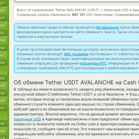
SDT
Всего по направлению Tether AVALANCHE (USDT)
Наличные USD в Аде
→
SDT
Суммарный резерв обменников:
867 131
USD Наличными.
Средневзвеше
SDT
SDC
Обмены наличных средств обычно проводятся
без фиксации
курса обмен
фиксирования курса смотрите на сайте обменного пункта. Также эта 
ZEC
сервисом в электронном письме.
TRX
BNB
В целях противодействия легализации доходов, полученных преступны
обменные пункты проводят
AML-проверки
поступающих от клиентов тр
SOL
В случае если транзакция будет идентифицирована как высокорискова
RAM
обменную операцию для проведения
процедуры KYC
. Информация по K
соблюдения требований AML/KYC для последующего разблокирования с
MZ
Об обмене Tether USDT AVALANCHE на Cash 
RUB
В таблице вы имеете возможность увидеть ряд обменников, кажды
USD
→
или ручной обмен Стейблкоин Tether USDT в сети Аваланчи
Кэш д
метки, которые иногда установлены возле названий обменных пункт
USD
обменного пункта кликните один раз мышью по строке обменника. Е
CNY
вебсайт одного из обменников вы не нашли возможности совершени
администратору. Вполне вероятно, что на данный момент автомат
Наличные USD
в Аделаиде невозможны и вам предложат обмен вру
USD
stablecoin in Avalanche network на Dollar cash в заинтересовавшем 
пожалуйста, сообщите нам об этом. Это поможет нам вовремя при
RUB
владельцем вебсайта-обменника, или же временно исключить его и
EUR
вопроса.