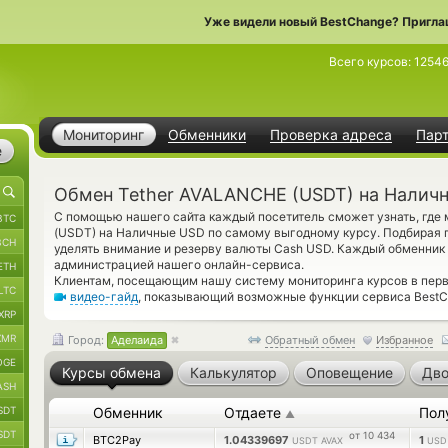
Уже видели новый BestChange? Пригла
Всего курсов:
1254
Мониторинг
Обменники
Проверка адреса
Пар
е
Обмен Tether AVALANCHE (USDT) на Налич
С помощью нашего сайта каждый посетитель сможет узнать, где
BTC
(USDT) на Наличные USD по самому выгодному курсу. Подбирая 
BCH
уделять внимание и резерву валюты Cash USD. Каждый обменник
администрацией нашего онлайн-сервиса.
ETH
Клиентам, посещающим нашу систему мониторинга курсов в пер
LTC
видео-гайд
, показывающий возможные функции сервиса BestCh
XRP
XMR
Город:
Аделаида
Обратный обмен
Избранное
OGE
Курсы обмена
Калькулятор
Оповещение
Дво
ASH
SDT
Обменник
Отдаете
Пол
▲
SDT
от 10 434
BTC2Pay
1.04339697
1
USDT AVAX
USD