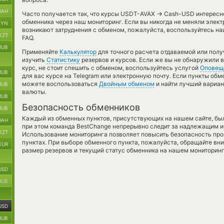
UAH
→
Часто получается так, что курсы USDT-AVAX
Cash-USD интереснее
обменника через наш мониторинг. Если вы никогда не меняли элек
BYN
возникают затруднения с обменом, пожалуйста, воспользуйтесь н
KZT
FAQ.
RUB
Применяйте
Калькулятор
для точного расчета отдаваемой или пол
изучить
Статистику
резервов и курсов. Если же вы не обнаружили 
курс, не стоит спешить с обменом, воспользуйтесь услугой
Оповещ
RUB
для вас курсе на Telegram или электронную почту. Если пункты обм
можете воспользоваться
Двойным обменом
и найти лучший вариан
RUB
валюты.
RUB
Безопасность обменников
RUB
Каждый из обменных пунктов, присутствующих на нашем сайте, бы
UAH
при этом команда BestChange непрерывно следит за надлежащим и
KZT
Использование мониторинга позволяет повысить безопасность пр
пунктах. При выборе обменного пункта, пожалуйста, обращайте вн
EUR
размер резервов и текущий статус обменника на нашем мониторинг
USD
RUB
USD
RUB