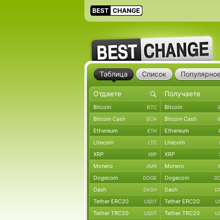
Таблица
Список
Популярно
Bitcoin
Bitcoin
BTC
Bitcoin Cash
Bitcoin Cash
BCH
Ethereum
Ethereum
ETH
Litecoin
Litecoin
LTC
XRP
XRP
XRP
Monero
Monero
XMR
Dogecoin
Dogecoin
DOGE
D
Dash
Dash
DASH
D
Tether ERC20
Tether ERC20
USDT
U
Tether TRC20
Tether TRC20
USDT
U