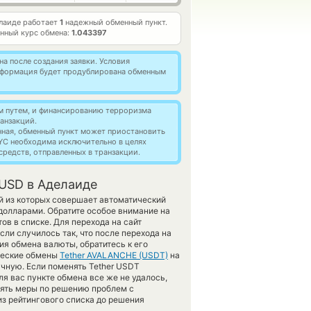
лаиде работает
1
надежный обменный пункт.
нный курс обмена:
1.043397
а после создания заявки. Условия
информация будет продублирована обменным
м путем, и финансированию терроризма
анзакций.
нная, обменный пункт может приостановить
YC необходима исключительно в целях
редств, отправленных в транзакции.
USD в Аделаиде
й из которых совершает автоматический
олларами. Обратите особое внимание на
ов в списке. Для перехода на сайт
сли случилось так, что после перехода на
я обмена валюты, обратитесь к его
ические обмены
Tether AVALANCHE (USDT)
на
чную. Если поменять Tether USDT
для вас пункте обмена все же не удалось,
нять меры по решению проблем с
з рейтингового списка до решения