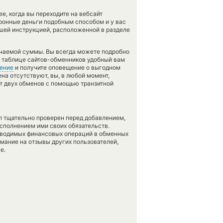
, когда вы переходите на вебсайт
тронные деньги подобным способом и у вас
ашей инструкцией, расположенной в разделе
учаемой суммы. Вы всегда можете подробно
в таблице сайтов-обменников удобный вам
ение
и получите оповещение о выгодном
ена отсутствуют, вы, в любой момент,
т двух обменов с помощью транзитной
л тщательно проверен перед добавлением,
сполнением ими своих обязательств.
оводимых финансовых операций в обменных
имание на отзывы других пользователей,
е.