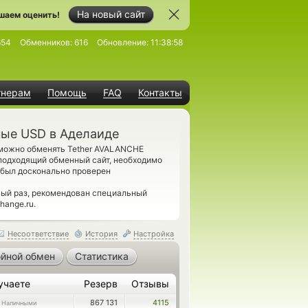
На новый сайт
шаем оценить!
654
Обменников:
616
Обновление:
11:38:58
тнерам
Помощь
FAQ
Контакты
ные USD в Аделаиде
 можно обменять Tether AVALANCHE
подходящий обменный сайт, необходимо
 был досконально проверен
вый раз, рекомендован специальный
ange.ru.
Несоответствие
История
Настройка
йной обмен
Статистика
учаете
Резерв
Отзывы
867 131
4115
 Наличными