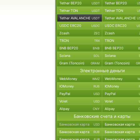
Tether BEP20
Tether BEP20
USDT
U
Tether TON
Tether TON
USDT
U
Tether AVALANCHE
Tether AVALANCHE
USDT
U
USDC ERC20
USDC ERC20
USDC
U
Zcash
Zcash
ZEC
TRON
TRON
TRX
BNB BEP20
BNB BEP20
BNB
Solana
Solana
SOL
Gram (Toncoin)
Gram (Toncoin)
GRAM
G
Электронные деньги
WebMoney
WebMoney
WMZ
W
ЮMoney
ЮMoney
RUB
PayPal
PayPal
USD
Volet
Volet
USD
Alipay
Alipay
CNY
Банковские счета и карты
Банковская карта
Банковская карта
USD
Банковская карта
Банковская карта
RUB
Банковская карта
Банковская карта
EUR