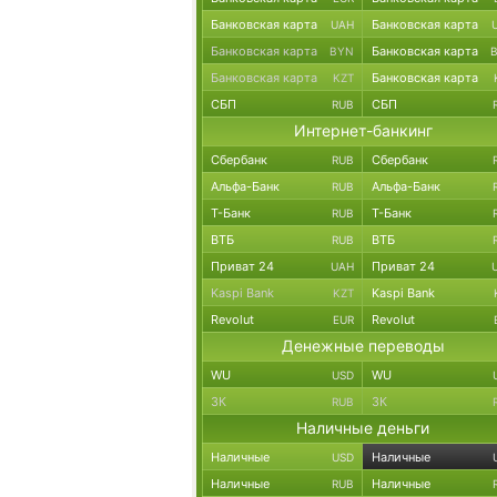
Банковская карта
Банковская карта
UAH
Банковская карта
Банковская карта
BYN
Банковская карта
Банковская карта
KZT
СБП
СБП
RUB
Интернет-банкинг
Сбербанк
Сбербанк
RUB
Альфа-Банк
Альфа-Банк
RUB
Т-Банк
Т-Банк
RUB
ВТБ
ВТБ
RUB
Приват 24
Приват 24
UAH
Kaspi Bank
Kaspi Bank
KZT
Revolut
Revolut
EUR
Денежные переводы
WU
WU
USD
ЗК
ЗК
RUB
Наличные деньги
Наличные
Наличные
USD
Наличные
Наличные
RUB