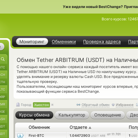
Уже видели новый BestChange? Пригла
Всего курсов:
1246
Мониторинг
Обменники
Проверка адреса
Пар
е
Обмен Tether ARBITRUM (USDT) на Наличны
С помощью нашего онлайн-сервиса каждый посетитель имеет воз
BTC
Tether ARBITRUM (USDT) на Наличные USD по наилучшему курсу.
BCH
уделять внимание и резерву валюты Cash USD. Все предложенны
тщательную проверку.
ETH
Пользователям, посещающим наш мониторинг курсов впервые, 
LTC
показывающий функции сервиса BestChange.
XRP
XMR
Город:
Хьюстон
Обратный обмен
Избранное
OGE
Курсы обмена
Калькулятор
Оповещение
Дво
ASH
SDT
Обменник
Отдаете
Пол
▲
SDT
от 11 701
First-BTC
1.04472903
1
USDT ARB
USD