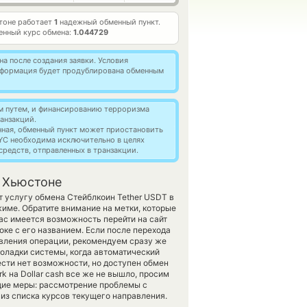
тоне работает
1
надежный обменный пункт.
енный курс обмена:
1.044729
а после создания заявки. Условия
информация будет продублирована обменным
м путем, и финансированию терроризма
анзакций.
нная, обменный пункт может приостановить
YC необходима исключительно в целях
редств, отправленных в транзакции.
 Хьюстоне
т услугу обмена Стейблкоин Tether USDT в
име. Обратите внимание на метки, которые
ас имеется возможность перейти на сайт
ке с его названием. Если после перехода
вления операции, рекомендуем сразу же
поладки системы, когда автоматический
сти нет возможности, но доступен обмен
rk на Dollar cash все же не вышло, просим
ие меры: рассмотрение проблемы с
из списка курсов текущего направления.