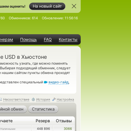
На новый сайт
шаем оценить!
760
Обменников:
614
Обновление:
11:56:16
тнерам
Помощь
FAQ
Контакты
е USD в Хьюстоне
можность узнать, где можно поменять
 Выбирая подходящий обменник, следует
е нашим сайтом пункты обмена проходят
представлен специальный
видео-гайд
,
Несоответствие
История
Настройка
йной обмен
Статистика
учаете
Резерв
Отзывы
448 896
3066
 Наличными