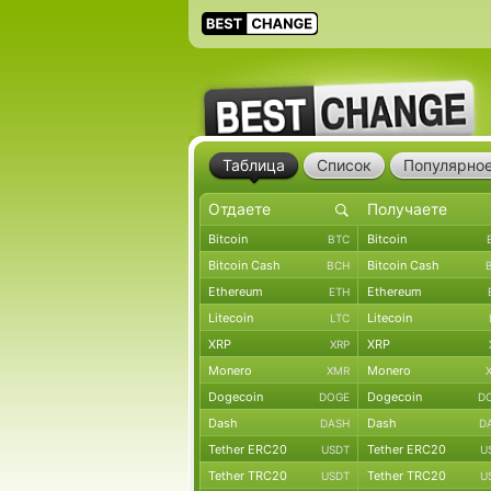
Таблица
Список
Популярно
Bitcoin
Bitcoin
BTC
Bitcoin Cash
Bitcoin Cash
BCH
Ethereum
Ethereum
ETH
Litecoin
Litecoin
LTC
XRP
XRP
XRP
Monero
Monero
XMR
Dogecoin
Dogecoin
DOGE
D
Dash
Dash
DASH
D
Tether ERC20
Tether ERC20
USDT
U
Tether TRC20
Tether TRC20
USDT
U