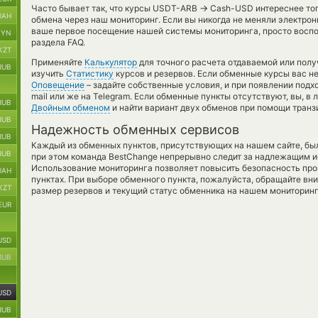
→
Часто бывает так, что курсы USDT-ARB
Cash-USD интереснее тогд
UAH
обмена через наш мониторинг. Если вы никогда не меняли электро
ваше первое посещение нашей системы мониторинга, просто воспо
BYN
раздела FAQ.
KZT
Применяйте
Калькулятор
для точного расчета отдаваемой или пол
RUB
изучить
Статистику
курсов и резервов. Если обменные курсы вас н
Оповещение
– задайте собственные условия, и при появлении подх
mail или же на Telegram. Если обменные пункты отсутствуют, вы, 
RUB
Двойным обменом
и найти вариант двух обменов при помощи транз
RUB
Надежность обменных сервисов
RUB
Каждый из обменных пунктов, присутствующих на нашем сайте, бы
RUB
при этом команда BestChange непрерывно следит за надлежащим и
Использование мониторинга позволяет повысить безопасность пр
UAH
пунктах. При выборе обменного пункта, пожалуйста, обращайте вн
KZT
размер резервов и текущий статус обменника на нашем мониторинг
EUR
USD
RUB
USD
RUB