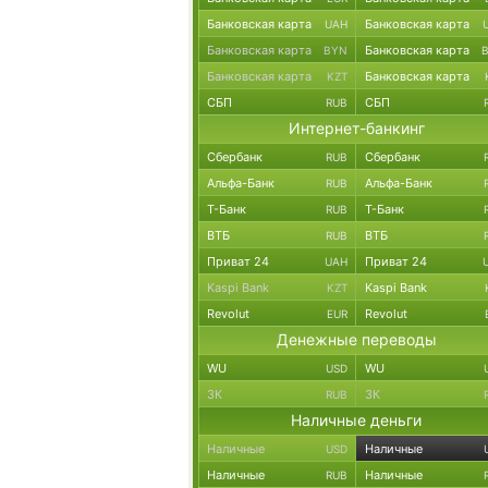
Банковская карта
Банковская карта
UAH
Банковская карта
Банковская карта
BYN
Банковская карта
Банковская карта
KZT
СБП
СБП
RUB
Интернет-банкинг
Сбербанк
Сбербанк
RUB
Альфа-Банк
Альфа-Банк
RUB
Т-Банк
Т-Банк
RUB
ВТБ
ВТБ
RUB
Приват 24
Приват 24
UAH
Kaspi Bank
Kaspi Bank
KZT
Revolut
Revolut
EUR
Денежные переводы
WU
WU
USD
ЗК
ЗК
RUB
Наличные деньги
Наличные
Наличные
USD
Наличные
Наличные
RUB