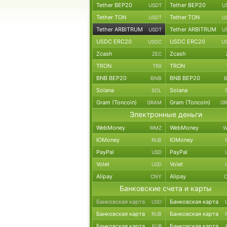
Tether BEP20
Tether BEP20
USDT
U
Tether TON
Tether TON
USDT
U
Tether ARBITRUM
Tether ARBITRUM
USDT
U
USDC ERC20
USDC ERC20
USDC
U
Zcash
Zcash
ZEC
TRON
TRON
TRX
BNB BEP20
BNB BEP20
BNB
Solana
Solana
SOL
Gram (Toncoin)
Gram (Toncoin)
GRAM
G
Электронные деньги
WebMoney
WebMoney
WMZ
W
ЮMoney
ЮMoney
RUB
PayPal
PayPal
USD
Volet
Volet
USD
Alipay
Alipay
CNY
Банковские счета и карты
Банковская карта
Банковская карта
USD
Банковская карта
Банковская карта
RUB
Банковская карта
Банковская карта
EUR