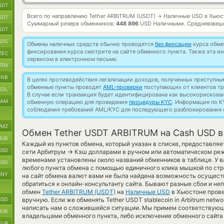
SDT
Всего по направлению Tether ARBITRUM (USDT)
Наличные USD в Хьюс
→
SDT
Суммарный резерв обменников:
448 896
USD Наличными.
Средневзвеш
SDT
SDC
Обмены наличных средств обычно проводятся
без фиксации
курса обмен
фиксирования курса смотрите на сайте обменного пункта. Также эта 
ZEC
сервисом в электронном письме.
TRX
BNB
В целях противодействия легализации доходов, полученных преступны
обменные пункты проводят
AML-проверки
поступающих от клиентов тр
SOL
В случае если транзакция будет идентифицирована как высокорискова
RAM
обменную операцию для проведения
процедуры KYC
. Информация по K
соблюдения требований AML/KYC для последующего разблокирования с
MZ
Обмен Tether USDT ARBITRUM на Cash USD в
RUB
Каждый из пунктов обмена, который указан в списке, предоставляе
USD
→
сети Арбитрум
Кэш долларами в ручном или автоматическом реж
временами установлены около названий обменников в таблице. У в
USD
любого пункта обмена с помощью единичного клика мышкой по стро
CNY
на сайт обмена валют вами не была найдена возможность осущест
обратиться к онлайн-консультанту сайта. Бывают разные сбои и не
обмен
Tether ARBITRUM (USDT)
на
Наличные USD
в Хьюстоне прове
USD
вручную. Если же обменять Tether USDT stablecoin in Arbitrum netwo
написать нам о сложившейся ситуации. Мы примем соответствующ
RUB
владельцами обменного пункта, либо исключение обменного сайта 
EUR