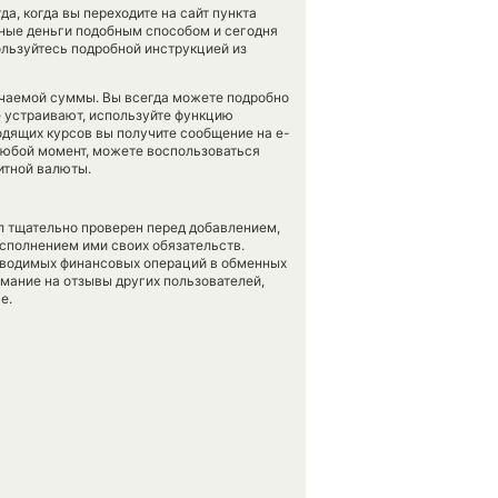
а, когда вы переходите на сайт пункта
нные деньги подобным способом и сегодня
льзуйтесь подробной инструкцией из
учаемой суммы. Вы всегда можете подробно
е устраивают, используйте функцию
одящих курсов вы получите сообщение на e-
в любой момент, можете воспользоваться
итной валюты.
л тщательно проверен перед добавлением,
сполнением ими своих обязательств.
оводимых финансовых операций в обменных
имание на отзывы других пользователей,
е.