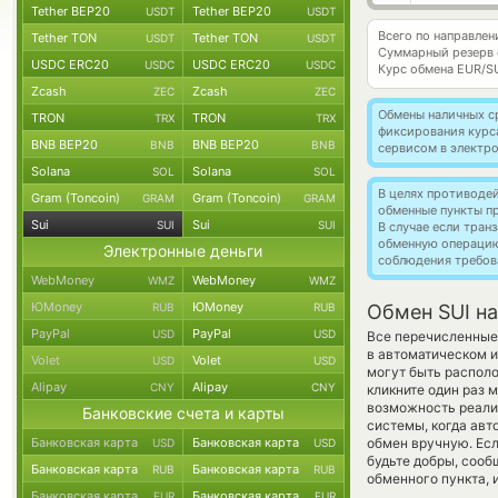
Tether BEP20
Tether BEP20
USDT
USDT
Всего по направлен
Tether TON
Tether TON
USDT
USDT
Суммарный резерв
USDC ERC20
USDC ERC20
USDC
USDC
Курс обмена
EUR/S
Zcash
Zcash
ZEC
ZEC
Обмены наличных с
TRON
TRON
TRX
TRX
фиксирования курс
BNB BEP20
BNB BEP20
BNB
BNB
сервисом в электр
Solana
Solana
SOL
SOL
В целях противоде
Gram (Toncoin)
Gram (Toncoin)
GRAM
GRAM
обменные пункты п
Sui
Sui
SUI
SUI
В случае если тра
обменную операци
Электронные деньги
соблюдения требов
WebMoney
WebMoney
WMZ
WMZ
ЮMoney
ЮMoney
RUB
RUB
Обмен SUI на
PayPal
PayPal
USD
USD
Все перечисленные
в автоматическом 
Volet
Volet
USD
USD
могут быть располо
Alipay
Alipay
CNY
CNY
кликните один раз 
возможность реализ
Банковские счета и карты
системы, когда ав
Банковская карта
Банковская карта
обмен вручную. Есл
USD
USD
будьте добры, соо
Банковская карта
Банковская карта
RUB
RUB
обменного пункта, 
Банковская карта
Банковская карта
EUR
EUR