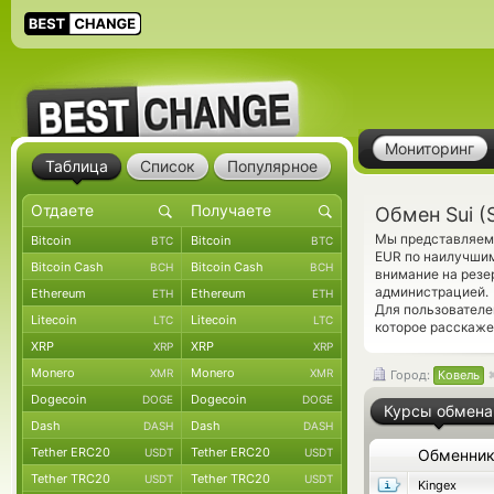
Мониторинг
Таблица
Список
Популярное
Обмен Sui (
Мы представляем 
Bitcoin
Bitcoin
BTC
BTC
EUR по наилучшим
Bitcoin Cash
Bitcoin Cash
BCH
BCH
внимание на резе
администрацией.
Ethereum
Ethereum
ETH
ETH
Для пользователе
Litecoin
Litecoin
LTC
LTC
которое расскаже
XRP
XRP
XRP
XRP
Monero
Monero
XMR
XMR
Город:
Ковель
Dogecoin
Dogecoin
DOGE
DOGE
Курсы обмена
Dash
Dash
DASH
DASH
Tether ERC20
Tether ERC20
USDT
USDT
Обменни
Tether TRC20
Tether TRC20
USDT
USDT
Kingex