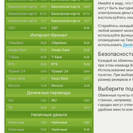
Имейте в виду, что
Банковская карта
Банковская карта
UAH
UAH
могут быть выгодне
электронные деньги
Банковская карта
Банковская карта
BYN
BYN
воспользуйтесь наш
Банковская карта
Банковская карта
KZT
KZT
Старайтесь каждый
СБП
СБП
RUB
RUB
любой момент може
Интернет-банкинг
используйте функ
оповещение на Tele
Сбербанк
Сбербанк
RUB
RUB
использовать
Двой
Альфа-Банк
Альфа-Банк
RUB
RUB
Безопасност
Т-Банк
Т-Банк
RUB
RUB
Каждый из обменны
ВТБ
ВТБ
RUB
RUB
при этом команда 
Использование мон
Приват 24
Приват 24
UAH
UAH
пунктах. При выбор
Kaspi Bank
Kaspi Bank
KZT
KZT
размер резервов и 
Revolut
Revolut
EUR
EUR
Выберите по
Денежные переводы
Обменные пункты по
странах, например:
WU
WU
USD
USD
городах могут отли
ЗК
ЗК
RUB
RUB
удобнее ввести или
Наличные деньги
Наличные
Наличные
USD
USD
Наличные
Наличные
RUB
RUB