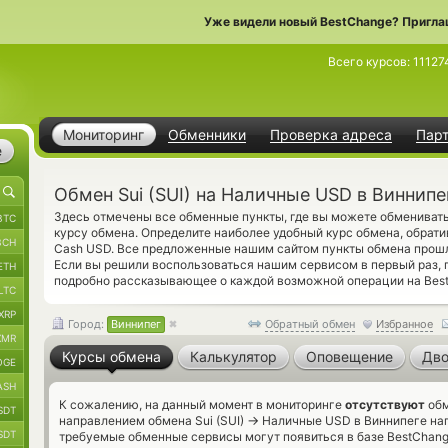
Уже видели новый BestChange? Пригла
Всего курсов:
11127
Мониторинг
Обменники
Проверка адреса
Пар
е
Обмен Sui (SUI) на Наличные USD в Виннипе
Здесь отмечены все обменные пункты, где вы можете обменивать 
BTC
курсу обмена. Определите наиболее удобный курс обмена, обрати
BCH
Cash USD. Все предложенные нашим сайтом пункты обмена прошл
Если вы решили воспользоваться нашим сервисом в первый раз,
ETH
подробно рассказывающее о каждой возможной операции на Bes
LTC
XRP
Город:
Виннипег
Обратный обмен
Избранное
XMR
Курсы обмена
Калькулятор
Оповещение
Дво
OGE
ASH
К сожалению, на данный момент в мониторинге
отсутствуют
обм
SDT
→
направлением обмена Sui (SUI)
Наличные USD в Виннипеге напр
SDT
требуемые обменные сервисы могут появиться в базе BestChang