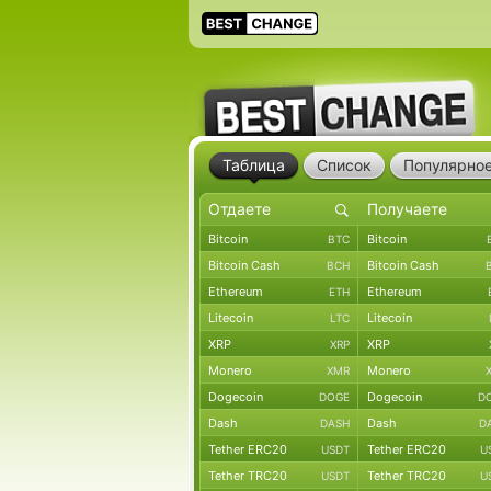
Таблица
Список
Популярно
Bitcoin
Bitcoin
BTC
Bitcoin Cash
Bitcoin Cash
BCH
Ethereum
Ethereum
ETH
Litecoin
Litecoin
LTC
XRP
XRP
XRP
Monero
Monero
XMR
Dogecoin
Dogecoin
DOGE
D
Dash
Dash
DASH
D
Tether ERC20
Tether ERC20
USDT
U
Tether TRC20
Tether TRC20
USDT
U