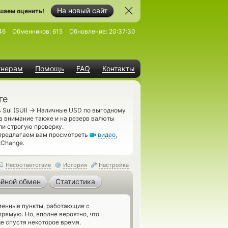
На новый сайт
шаем оценить!
46
Обменников:
615
Обновление:
20:37:30
тнерам
Помощь
FAQ
Контакты
ге
→
Sui (SUI)
Наличные USD по выгодному
в внимание также и на резерв валюты
и строгую проверку.
 предлагаем вам просмотреть
видео
,
tChange.
Несоответствие
История
Настройка
йной обмен
Статистика
енные пункты, работающие с
ямую. Но, вполне вероятно, что
e спустя некоторое время.