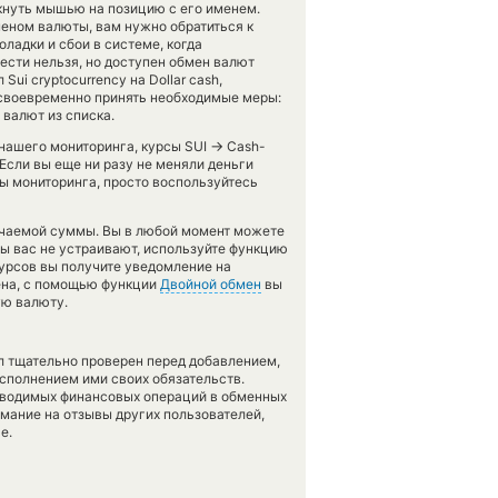
кнуть мышью на позицию с его именем.
еном валюты, вам нужно обратиться к
ладки и сбои в системе, когда
ести нельзя, но доступен обмен валют
ui cryptocurrency на Dollar cash,
 своевременно принять необходимые меры:
валют из списка.
→
 нашего мониторинга, курсы SUI
Cash-
Если вы еще ни разу не меняли деньги
ы мониторинга, просто воспользуйтесь
учаемой суммы. Вы в любой момент можете
сы вас не устраивают, используйте функцию
курсов вы получите уведомление на
мена, с помощью функции
Двойной обмен
вы
ую валюту.
л тщательно проверен перед добавлением,
сполнением ими своих обязательств.
оводимых финансовых операций в обменных
имание на отзывы других пользователей,
е.