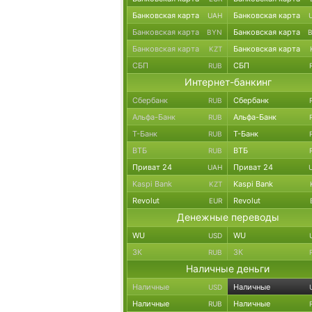
Банковская карта
Банковская карта
UAH
Банковская карта
Банковская карта
BYN
Банковская карта
Банковская карта
KZT
СБП
СБП
RUB
Интернет-банкинг
Сбербанк
Сбербанк
RUB
Альфа-Банк
Альфа-Банк
RUB
Т-Банк
Т-Банк
RUB
ВТБ
ВТБ
RUB
Приват 24
Приват 24
UAH
Kaspi Bank
Kaspi Bank
KZT
Revolut
Revolut
EUR
Денежные переводы
WU
WU
USD
ЗК
ЗК
RUB
Наличные деньги
Наличные
Наличные
USD
Наличные
Наличные
RUB