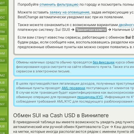
SDT
Попробуйте
отменить фильтрацию
по городу и посмотреть полны
SDT
Можете оставить
заявку на оповещение
, задав интересующие у
BestChange автоматически уведомил вас при их появлении.
SDC
Также можете ознакомиться с возможными вариантами
двойног
ZEC
→
→
платежную систему: Sui (SUI)
Наличные U
Транзитная валюта
TRX
Если вам станут известны сервисы, работающие с обменом
Sui 
BNB
будем рады, если сообщите нам, воспользовавшись разделом ко
SOL
предложенные обменные пункты как можно скорее появились в л
RAM
SUI
Обмены наличных средств обычно проводятся
без фиксации
курса обмен
фиксирования курса смотрите на сайте обменного пункта. Также эта 
сервисом в электронном письме.
MZ
RUB
В целях противодействия легализации доходов, полученных преступны
обменные пункты проводят
AML-проверки
поступающих от клиентов тр
USD
В случае если транзакция будет идентифицирована как высокорискова
обменную операцию для проведения
процедуры KYC
. Информация по K
USD
соблюдения требований AML/KYC для последующего разблокирования с
CNY
Обмен SUI на Cash USD в Виннипеге
USD
В приведенной таблице вы имеете возможность увидеть ряд пункт
→
RUB
автоматический или ручной обмен Криптовалюта Суи
Кэш доллар
на метки, которые иногда располагаются рядом с именем пункта обм
EUR