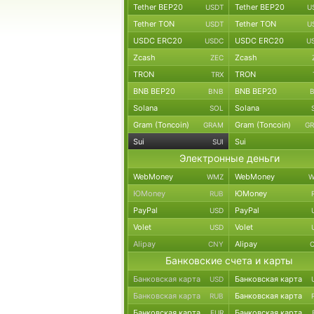
Tether BEP20
Tether BEP20
USDT
U
Tether TON
Tether TON
USDT
U
USDC ERC20
USDC ERC20
USDC
U
Zcash
Zcash
ZEC
TRON
TRON
TRX
BNB BEP20
BNB BEP20
BNB
Solana
Solana
SOL
Gram (Toncoin)
Gram (Toncoin)
GRAM
G
Sui
Sui
SUI
Электронные деньги
WebMoney
WebMoney
WMZ
W
ЮMoney
ЮMoney
RUB
PayPal
PayPal
USD
Volet
Volet
USD
Alipay
Alipay
CNY
Банковские счета и карты
Банковская карта
Банковская карта
USD
Банковская карта
Банковская карта
RUB
Банковская карта
Банковская карта
EUR