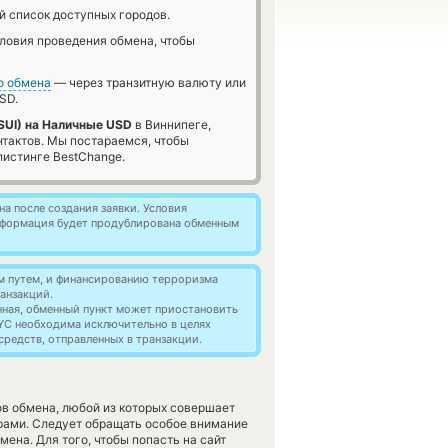
й список доступных городов.
словия проведения обмена, чтобы
о обмена
— через транзитную валюту или
SD.
(SUI) на Наличные USD
в Виннипеге,
нтактов. Мы постараемся, чтобы
истинге BestChange.
а после создания заявки. Условия
информация будет продублирована обменным
м путем, и финансированию терроризма
анзакций.
нная, обменный пункт может приостановить
YC необходима исключительно в целях
редств, отправленных в транзакции.
ов обмена, любой из которых совершает
ами. Следует обращать особое внимание
ена. Для того, чтобы попасть на сайт