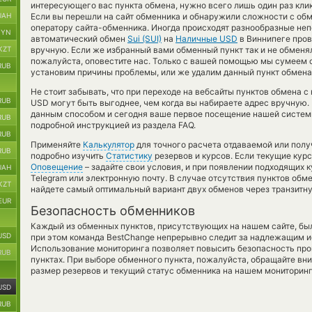
интересующего вас пункта обмена, нужно всего лишь один раз кли
UAH
Если вы перешли на сайт обменника и обнаружили сложности с обм
оператору сайта-обменника. Иногда происходят разнообразные непо
BYN
автоматический обмен
Sui (SUI)
на
Наличные USD
в Виннипеге пров
KZT
вручную. Если же избранный вами обменный пункт так и не обменял S
пожалуйста, оповестите нас. Только с вашей помощью мы сумеем
RUB
установим причины проблемы, или же удалим данный пункт обмена 
Не стоит забывать, что при переходе на вебсайты пунктов обмена с
RUB
USD могут быть выгоднее, чем когда вы набираете адрес вручную. 
данным способом и сегодня ваше первое посещение нашей систем
RUB
подробной инструкцией из раздела FAQ.
RUB
Применяйте
Калькулятор
для точного расчета отдаваемой или пол
RUB
подробно изучить
Статистику
резервов и курсов. Если текущие кур
Оповещение
– задайте свои условия, и при появлении подходящих 
UAH
Telegram или электронную почту. В случае отсутствия пунктов об
KZT
найдете самый оптимальный вариант двух обменов через транзитн
EUR
Безопасность обменников
Каждый из обменных пунктов, присутствующих на нашем сайте, бы
USD
при этом команда BestChange непрерывно следит за надлежащим и
Использование мониторинга позволяет повысить безопасность пр
RUB
пунктах. При выборе обменного пункта, пожалуйста, обращайте вн
размер резервов и текущий статус обменника на нашем мониторинг
USD
RUB