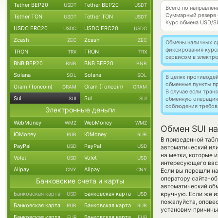
Tether BEP20
Tether BEP20
USDT
USDT
Всего по направлен
Суммарный резерв
Tether TON
Tether TON
USDT
USDT
Курс обмена
USD/S
USDC ERC20
USDC ERC20
USDC
USDC
Zcash
Zcash
ZEC
ZEC
Обмены наличных с
фиксирования курс
TRON
TRON
TRX
TRX
сервисом в электр
BNB BEP20
BNB BEP20
BNB
BNB
Solana
Solana
SOL
SOL
В целях противоде
обменные пункты п
Gram (Toncoin)
Gram (Toncoin)
GRAM
GRAM
В случае если тра
Sui
Sui
SUI
SUI
обменную операци
соблюдения требов
Электронные деньги
WebMoney
WebMoney
WMZ
WMZ
Обмен SUI н
ЮMoney
ЮMoney
RUB
RUB
В приведенной табл
PayPal
PayPal
USD
USD
автоматический ил
на метки, которые 
Volet
Volet
USD
USD
интересующего вас 
Alipay
Alipay
CNY
CNY
Если вы перешли на
оператору сайта-об
Банковские счета и карты
автоматический о
Банковская карта
Банковская карта
вручную. Если же из
USD
USD
пожалуйста, опове
Банковская карта
Банковская карта
RUB
RUB
установим причины 
Банковская карта
Банковская карта
EUR
EUR