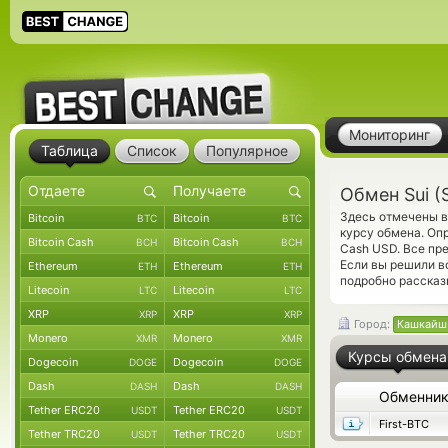
Мониторинг
Таблица
Список
Популярное
Обмен Sui (
Здесь отмечены в
Bitcoin
Bitcoin
BTC
BTC
курсу обмена. Оп
Bitcoin Cash
Bitcoin Cash
BCH
BCH
Cash USD. Все пр
Если вы решили в
Ethereum
Ethereum
ETH
ETH
подробно рассказ
Litecoin
Litecoin
LTC
LTC
XRP
XRP
XRP
XRP
Город:
Кашкайш
Monero
Monero
XMR
XMR
Курсы обмена
Dogecoin
Dogecoin
DOGE
DOGE
Dash
Dash
DASH
DASH
Обменни
Tether ERC20
Tether ERC20
USDT
USDT
First-BTC
Tether TRC20
Tether TRC20
USDT
USDT