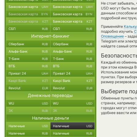
Не стоит забывать,
Банковская карта
Банковская карта
UAH
UAH
USD могут быть выг
данным способом и
Банковская карта
Банковская карта
BYN
BYN
подробной инструкц
Банковская карта
Банковская карта
KZT
KZT
Применяйте
Кальку
СБП
СБП
RUB
RUB
подробно изучить
С
Интернет-банкинг
Оповещение
– зада
Telegram или элект
Сбербанк
Сбербанк
RUB
RUB
найдете самый опти
Альфа-Банк
Альфа-Банк
RUB
RUB
Безопасност
Т-Банк
Т-Банк
RUB
RUB
Каждый из обменны
ВТБ
ВТБ
RUB
RUB
при этом команда 
Использование мон
Приват 24
Приват 24
UAH
UAH
пунктах. При выбор
Kaspi Bank
Kaspi Bank
KZT
KZT
размер резервов и 
Revolut
Revolut
EUR
EUR
Выберите по
Денежные переводы
Обменные пункты по
странах, например:
WU
WU
USD
USD
городах могут отли
ЗК
ЗК
RUB
RUB
удобнее ввести или
Наличные деньги
Наличные
Наличные
USD
USD
Наличные
Наличные
RUB
RUB