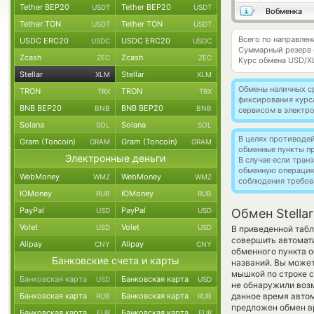
Tether BEP20
Tether BEP20
USDT
USDT
Вобменка
Tether TON
Tether TON
USDT
USDT
Всего по направлен
USDC ERC20
USDC ERC20
USDC
USDC
Суммарный резерв
Zcash
Zcash
ZEC
ZEC
Курс обмена
USD/X
Stellar
Stellar
XLM
XLM
Обмены наличных с
TRON
TRON
TRX
TRX
фиксирования курс
BNB BEP20
BNB BEP20
BNB
BNB
сервисом в электр
Solana
Solana
SOL
SOL
В целях противоде
Gram (Toncoin)
Gram (Toncoin)
GRAM
GRAM
обменные пункты п
Электронные деньги
В случае если тра
обменную операци
WebMoney
WebMoney
WMZ
WMZ
соблюдения требов
ЮMoney
ЮMoney
RUB
RUB
PayPal
PayPal
USD
USD
Обмен Stella
Volet
Volet
USD
USD
В приведенной табл
совершить автомат
Alipay
Alipay
CNY
CNY
обменного пункта о
Банковские счета и карты
названий. Вы может
мышкой по строке с
Банковская карта
Банковская карта
USD
USD
не обнаружили возм
Банковская карта
Банковская карта
данное время авто
RUB
RUB
предложен обмен вр
Банковская карта
Банковская карта
EUR
EUR