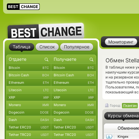
Мониторинг
Таблица
Список
Популярное
Обмен Stell
В таблице ниже у
Bitcoin
Bitcoin
BTC
BTC
наилучшим курсам
Bitcoin Cash
Bitcoin Cash
BCH
BCH
и на резервное к
тщательно прове
Ethereum
Ethereum
ETH
ETH
Пользователям, 
Litecoin
Litecoin
LTC
LTC
показывающий все
XRP
XRP
XRP
XRP
Monero
Monero
XMR
XMR
Город:
Пханган
Dogecoin
Dogecoin
DOGE
DOGE
Курсы обмена
Dash
Dash
DASH
DASH
Tether ERC20
Tether ERC20
USDT
USDT
Обменни
Tether TRC20
Tether TRC20
USDT
USDT
Kingex