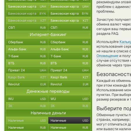
рекомендуем опове
Банковская карта
Банковская карта
проблем с админист
UAH
UAH
проблемы.
Банковская карта
Банковская карта
BYN
BYN
Зачастую получается
Банковская карта
Банковская карта
KZT
KZT
обмена валют через
СБП
СБП
RUB
RUB
сегодня ваш первый
раздела FAQ.
Интернет-банкинг
Используйте
Кальк
Сбербанк
Сбербанк
RUB
RUB
использования серв
Альфа-Банк
Альфа-Банк
RUB
RUB
не нашли в списке 
Оповещение
и полу
Т-Банк
Т-Банк
RUB
RUB
случае отсутствия
ВТБ
ВТБ
RUB
RUB
обменов через тра
Приват 24
Приват 24
UAH
UAH
Безопасност
Kaspi Bank
Kaspi Bank
KZT
KZT
Каждый из обменны
Revolut
Revolut
EUR
EUR
при этом команда 
Использование мон
Денежные переводы
пунктах. При выбор
WU
WU
USD
USD
размер резервов и 
ЗК
ЗК
RUB
RUB
Выберите по
Наличные деньги
Обменные пункты по
странах, например:
Наличные
Наличные
USD
USD
могут отличаться д
Наличные
Наличные
RUB
RUB
или вывести наличн