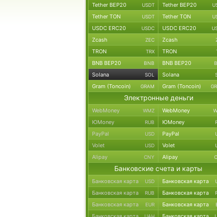
Tether BEP20
Tether BEP20
USDT
U
Tether TON
Tether TON
USDT
U
USDC ERC20
USDC ERC20
USDC
U
Zcash
Zcash
ZEC
TRON
TRON
TRX
BNB BEP20
BNB BEP20
BNB
Solana
Solana
SOL
Gram (Toncoin)
Gram (Toncoin)
GRAM
G
Электронные деньги
WebMoney
WebMoney
WMZ
W
ЮMoney
ЮMoney
RUB
PayPal
PayPal
USD
Volet
Volet
USD
Alipay
Alipay
CNY
Банковские счета и карты
Банковская карта
Банковская карта
USD
Банковская карта
Банковская карта
RUB
Банковская карта
Банковская карта
EUR
Банковская карта
Банковская карта
UAH