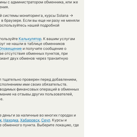
ны с администратором обменника, или же
ения.
→
ей системы мониторинга, курсы Solana
в браузере. Если вы еще ни разу не меняли
воспользуйтесь нашей подробной
спользуйте
Калькулятор
. К вашим услугам
друг не нашли в таблице обменников
Оповещение
и получите сообщение о
чае отсутствия обменных пунктов, при
иант двух обменов через транзитную
л тщательно проверен перед добавлением,
сполнением ими своих обязательств.
оводимых финансовых операций в обменных
имание на отзывы других пользователей,
е.
 деньги за наличные во многих городах и
к
,
Находка
,
Хабаровск
,
Сеул
. Курсы и
е обменного пункта. Выберите локацию, где