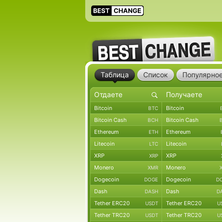
Таблица
Список
Популярно
Bitcoin
Bitcoin
BTC
Bitcoin Cash
Bitcoin Cash
BCH
Ethereum
Ethereum
ETH
Litecoin
Litecoin
LTC
XRP
XRP
XRP
Monero
Monero
XMR
Dogecoin
Dogecoin
DOGE
D
Dash
Dash
DASH
D
Tether ERC20
Tether ERC20
USDT
U
Tether TRC20
Tether TRC20
USDT
U