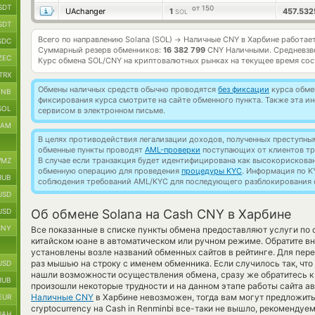
SDT
от 150
UAchanger
1
457.53
SOL
SDT
Всего по направлению Solana (SOL)
Наличные CNY в Харбине работае
→
SDC
Суммарный резерв обменников:
16 382 799
CNY Наличными.
Средневзв
ZEC
Курс обмена
SOL/CNY
на криптовалютных рынках на текущее время со
TRX
Обмены наличных средств обычно проводятся
без фиксации
курса обмен
BNB
фиксирования курса смотрите на сайте обменного пункта. Также эта 
SOL
сервисом в электронном письме.
RAM
В целях противодействия легализации доходов, полученных преступны
обменные пункты проводят
AML-проверки
поступающих от клиентов тр
В случае если транзакция будет идентифицирована как высокорискова
MZ
обменную операцию для проведения
процедуры KYC
. Информация по K
RUB
соблюдения требований AML/KYC для последующего разблокирования с
USD
USD
Об обмене Solana на Cash CNY в Харбине
CNY
Все показанные в списке пункты обмена предоставляют услуги по
китайском юане в автоматическом или ручном режиме. Обратите в
установлены возле названий обменных сайтов в рейтинге. Для пере
раз мышью на строку с именем обменника. Если случилось так, что
USD
нашли возможности осуществления обмена, сразу же обратитесь к 
RUB
произошли некоторые трудности и на данном этапе работы сайта 
Наличные CNY
в Харбине невозможен, тогда вам могут предложить
EUR
cryptocurrency на Cash in Renminbi все-таки не вышло, рекомендуе
UAH