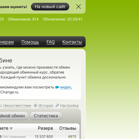
На новый сайт
шаем оценить!
05
Обменников:
614
Обновление:
20:39:41
тнерам
Помощь
FAQ
Контакты
бине
 узнать, где можно произвести обмен
одходящий обменный курс, обратив
. Каждый пункт обмена досконально
 рекомендуем вам посмотреть
видео
,
Change.ru.
Несоответствие
История
Настройка
йной обмен
Статистика
аете
Резерв
Отзывы
▼
26
13 537 600
4875
CNY Наличными