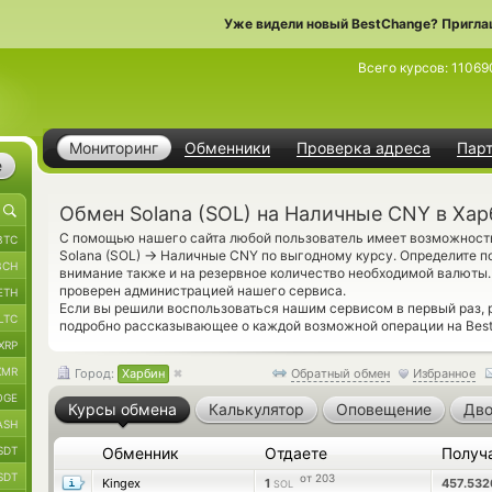
Уже видели новый BestChange? Пригла
Всего курсов:
11069
Мониторинг
Обменники
Проверка адреса
Пар
е
Обмен Solana (SOL) на Наличные CNY в Хар
С помощью нашего сайта любой пользователь имеет возможность
BTC
→
Solana (SOL)
Наличные CNY по выгодному курсу. Определите п
BCH
внимание также и на резервное количество необходимой валюты
проверен администрацией нашего сервиса.
ETH
Если вы решили воспользоваться нашим сервисом в первый раз,
LTC
подробно рассказывающее о каждой возможной операции на Best
XRP
XMR
Город:
Харбин
Обратный обмен
Избранное
OGE
Курсы обмена
Калькулятор
Оповещение
Дво
ASH
SDT
Обменник
Отдаете
Получ
SDT
от 203
Kingex
1
457.53
SOL