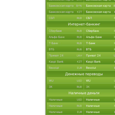
Банковская карта
Банковская карта
BYN
Банковская карта
Банковская карта
KZT
СБП
СБП
RUB
Интернет-банкинг
Сбербанк
Сбербанк
RUB
Альфа-Банк
Альфа-Банк
RUB
Т-Банк
Т-Банк
RUB
ВТБ
ВТБ
RUB
Приват 24
Приват 24
UAH
Kaspi Bank
Kaspi Bank
KZT
Revolut
Revolut
EUR
Денежные переводы
WU
WU
USD
ЗК
ЗК
RUB
Наличные деньги
Наличные
Наличные
USD
Наличные
Наличные
RUB
Наличные
Наличные
EUR