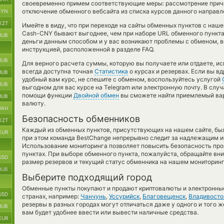
своевременно примем соответствующие меры: рассмотрение причи
отключение обменного вебсайта из списка курсов данного направл
BYN
KZT
Имейте в виду, что при переходе на сайты обменных пунктов с наш
Cash-CNY бывают выгоднее, чем при наборе URL обменного пункта 
RUB
деньги данным способом и у вас возникают проблемы с обменом, 
инструкцией, расположенной в разделе FAQ.
RUB
Для верного расчета суммы, которую вы получаете или отдаете, и
всегда доступна точная
Статистика
о курсах и резервах. Если вы в
RUB
удобный вам курс, не спешите с обменом, воспользуйтесь услугой
RUB
выгодном для вас курсе на Telegram или электронную почту. В слу
помощи функции
Двойной обмен
вы сможете найти приемлемый вар
RUB
валюту.
UAH
Безопасность обменников
KZT
Каждый из обменных пунктов, присутствующих на нашем сайте, бы
EUR
при этом команда BestChange непрерывно следит за надлежащим и
Использование мониторинга позволяет повысить безопасность пр
пунктах. При выборе обменного пункта, пожалуйста, обращайте вн
USD
размер резервов и текущий статус обменника на нашем мониторинг
RUB
Выберите подходящий город
Обменные пункты покупают и продают криптовалюты и электронные
USD
странах, например:
Чанчунь
,
Уссурийск
,
Благовещенск
,
Владивосто
резервы в разных городах могут отличаться даже у одного и того ж
RUB
вам будет удобнее ввести или вывести наличные средства.
EUR