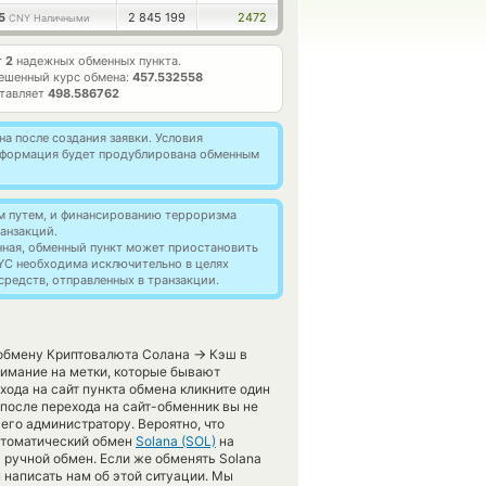
25
2 845 199
2472
CNY Наличными
т
2
надежных обменных пункта.
ешенный курс обмена:
457.532558
ставляет
498.586762
а после создания заявки. Условия
информация будет продублирована обменным
м путем, и финансированию терроризма
анзакций.
нная, обменный пункт может приостановить
YC необходима исключительно в целях
редств, отправленных в транзакции.
→
 обмену Криптовалюта Солана
Кэш в
нимание на метки, которые бывают
хода на сайт пункта обмена кликните один
 после перехода на сайт-обменник вы не
его администратору. Вероятно, что
автоматический обмен
Solana (SOL)
на
 ручной обмен. Если же обменять Solana
м написать нам об этой ситуации. Мы