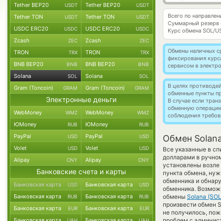
Tether BEP20
Tether BEP20
USDT
USDT
Всего по направлен
Tether TON
Tether TON
USDT
USDT
Суммарный резерв
USDC ERC20
USDC ERC20
USDC
USDC
Курс обмена
SOL/U
Zcash
Zcash
ZEC
ZEC
Обмены наличных с
TRON
TRON
TRX
TRX
фиксирования курс
BNB BEP20
BNB BEP20
BNB
BNB
сервисом в электр
Solana
Solana
SOL
SOL
В целях противоде
Gram (Toncoin)
Gram (Toncoin)
GRAM
GRAM
обменные пункты п
Электронные деньги
В случае если тра
обменную операци
WebMoney
WebMoney
WMZ
WMZ
соблюдения требов
ЮMoney
ЮMoney
RUB
RUB
PayPal
PayPal
USD
USD
Обмен Solana
Volet
Volet
USD
USD
Все указанные в с
долларами в ручном
Alipay
Alipay
CNY
CNY
установлены возле 
Банковские счета и карты
пункта обмена, нуж
обменника и обнар
Банковская карта
Банковская карта
USD
USD
обменника. Возможн
Банковская карта
Банковская карта
обмены
Solana (SOL
RUB
RUB
произвести обмен S
Банковская карта
Банковская карта
EUR
EUR
не получилось, пож
Банковская карта
Банковская карта
проблем с админист
UAH
UAH