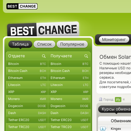
Мониторинг
Таблица
Список
Популярное
Обмен Solan
С помощью нашего
Bitcoin
Bitcoin
BTC
BTC
Наличные USD по 
Bitcoin Cash
Bitcoin Cash
BCH
BCH
резервы необходи
сервиса.
Ethereum
Ethereum
ETH
ETH
Для посетителей,
Litecoin
Litecoin
LTC
LTC
советуем подроб
XRP
XRP
XRP
XRP
Monero
Monero
XMR
XMR
Город:
Иу
Dogecoin
Dogecoin
DOGE
DOGE
Курсы обмена
Dash
Dash
DASH
DASH
Tether ERC20
Tether ERC20
USDT
USDT
Обменни
Tether TRC20
Tether TRC20
USDT
USDT
Kingex