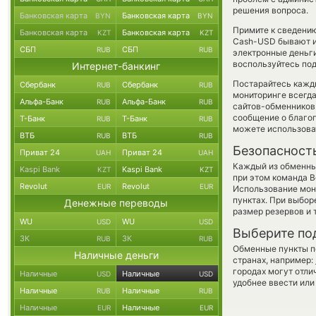
решения вопроса.
Банковская карта
Банковская карта
BYN
BYN
Примите к сведению
Банковская карта
Банковская карта
KZT
KZT
Cash-USD бывают ин
СБП
СБП
RUB
RUB
электронные деньги
воспользуйтесь под
Интернет-банкинг
Постарайтесь кажд
Сбербанк
Сбербанк
RUB
RUB
мониторинге всегд
Альфа-Банк
Альфа-Банк
RUB
RUB
сайтов-обменников 
сообщение о благоп
Т-Банк
Т-Банк
RUB
RUB
можете использов
ВТБ
ВТБ
RUB
RUB
Безопасност
Приват 24
Приват 24
UAH
UAH
Каждый из обменны
Kaspi Bank
Kaspi Bank
KZT
KZT
при этом команда 
Revolut
Revolut
EUR
EUR
Использование мон
пунктах. При выбор
Денежные переводы
размер резервов и 
WU
WU
USD
USD
Выберите по
ЗК
ЗК
RUB
RUB
Обменные пункты по
Наличные деньги
странах, например:
городах могут отли
Наличные
Наличные
USD
USD
удобнее ввести или
Наличные
Наличные
RUB
RUB
Наличные
Наличные
EUR
EUR