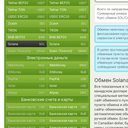
Tether BEP20
Tether BEP20
USDT
USDT
Всего по направлен
Tether TON
Tether TON
USDT
USDT
Суммарный резерв
USDC ERC20
USDC ERC20
USDC
USDC
Курс обмена
SOL/C
Zcash
Zcash
ZEC
ZEC
Обмены наличных с
TRON
TRON
TRX
TRX
фиксирования курс
BNB BEP20
BNB BEP20
BNB
BNB
сервисом в электр
Solana
Solana
SOL
SOL
В целях противоде
Gram (Toncoin)
Gram (Toncoin)
GRAM
GRAM
обменные пункты п
Электронные деньги
В случае если тра
обменную операци
WebMoney
WebMoney
WMZ
WMZ
соблюдения требов
ЮMoney
ЮMoney
RUB
RUB
PayPal
PayPal
USD
USD
Обмен Solana
Volet
Volet
USD
USD
Все показанные в 
канадском долларе
Alipay
Alipay
CNY
CNY
специальные метки,
Банковские счета и карты
сайт обменного пун
пункта обмена и об
Банковская карта
Банковская карта
USD
USD
сайта-обменника. В
Банковская карта
Банковская карта
автоматические о
RUB
RUB
ручной обмен. Если
Банковская карта
Банковская карта
EUR
EUR
in Canadian dollar
Банковская карта
Банковская карта
меры: установим пр
UAH
UAH