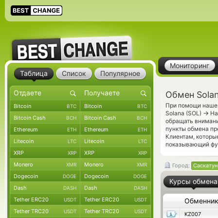
Мониторинг
Таблица
Список
Популярное
Обмен Solan
При помощи нашег
Bitcoin
Bitcoin
BTC
BTC
→
Solana (SOL)
На
Bitcoin Cash
Bitcoin Cash
BCH
BCH
обращать внимани
пункты обмена пр
Ethereum
Ethereum
ETH
ETH
Клиентам, которы
Litecoin
Litecoin
LTC
LTC
показывающий фун
XRP
XRP
XRP
XRP
Monero
Monero
XMR
XMR
Город:
Саскатун
Dogecoin
Dogecoin
DOGE
DOGE
Курсы обмена
Dash
Dash
DASH
DASH
Tether ERC20
Tether ERC20
USDT
USDT
Обменни
Tether TRC20
Tether TRC20
USDT
USDT
KZ007