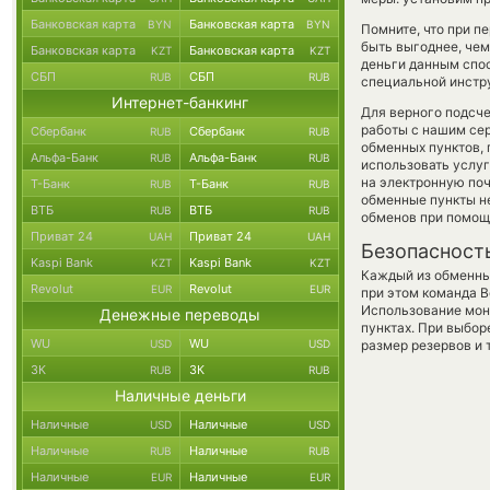
Банковская карта
Банковская карта
BYN
BYN
Помните, что при п
быть выгоднее, чем
Банковская карта
Банковская карта
KZT
KZT
деньги данным спо
СБП
СБП
RUB
RUB
специальной инстру
Интернет-банкинг
Для верного подсче
работы с нашим сер
Сбербанк
Сбербанк
RUB
RUB
обменных пунктов,
Альфа-Банк
Альфа-Банк
RUB
RUB
использовать услу
на электронную поч
Т-Банк
Т-Банк
RUB
RUB
обменные пункты не
ВТБ
ВТБ
RUB
RUB
обменов при помощ
Приват 24
Приват 24
UAH
UAH
Безопасност
Kaspi Bank
Kaspi Bank
KZT
KZT
Каждый из обменны
Revolut
Revolut
EUR
EUR
при этом команда 
Использование мон
Денежные переводы
пунктах. При выбор
WU
WU
USD
USD
размер резервов и 
ЗК
ЗК
RUB
RUB
Наличные деньги
Наличные
Наличные
USD
USD
Наличные
Наличные
RUB
RUB
Наличные
Наличные
EUR
EUR